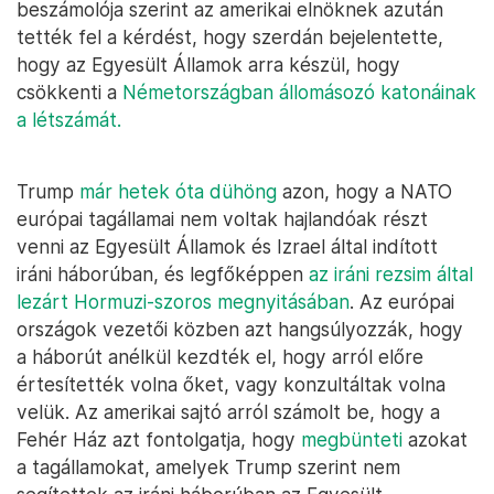
beszámolója szerint az amerikai elnöknek azután
tették fel a kérdést, hogy szerdán bejelentette,
hogy az Egyesült Államok arra készül, hogy
csökkenti a
Németországban állomásozó katonáinak
a létszámát.
Trump
már hetek óta dühöng
azon, hogy a NATO
európai tagállamai nem voltak hajlandóak részt
venni az Egyesült Államok és Izrael által indított
iráni háborúban, és legfőképpen
az iráni rezsim által
lezárt Hormuzi-szoros megnyitásában
. Az európai
országok vezetői közben azt hangsúlyozzák, hogy
a háborút anélkül kezdték el, hogy arról előre
értesítették volna őket, vagy konzultáltak volna
velük. Az amerikai sajtó arról számolt be, hogy a
Fehér Ház azt fontolgatja, hogy
megbünteti
azokat
a tagállamokat, amelyek Trump szerint nem