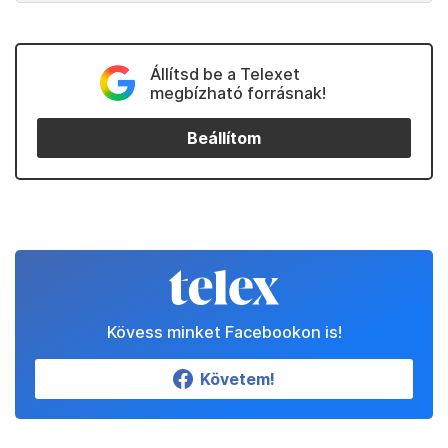
Állítsd be a Telexet
megbízható forrásnak!
Beállítom
Kövess minket Facebookon is!
Követem!