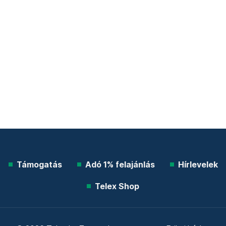
Támogatás
Adó 1% felajánlás
Hírlevelek
Telex Shop