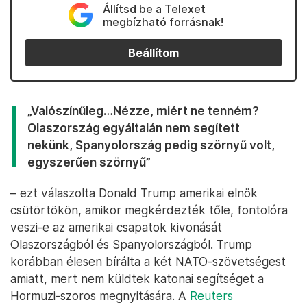
Állítsd be a Telexet
megbízható forrásnak!
Beállítom
„Valószínűleg…Nézze, miért ne tenném?
Olaszország egyáltalán nem segített
nekünk, Spanyolország pedig szörnyű volt,
egyszerűen szörnyű”
– ezt válaszolta Donald Trump amerikai elnök
csütörtökön, amikor megkérdezték tőle, fontolóra
veszi-e az amerikai csapatok kivonását
Olaszországból és Spanyolországból. Trump
korábban élesen bírálta a két NATO-szövetségest
amiatt, mert nem küldtek katonai segítséget a
Hormuzi-szoros megnyitására. A
Reuters