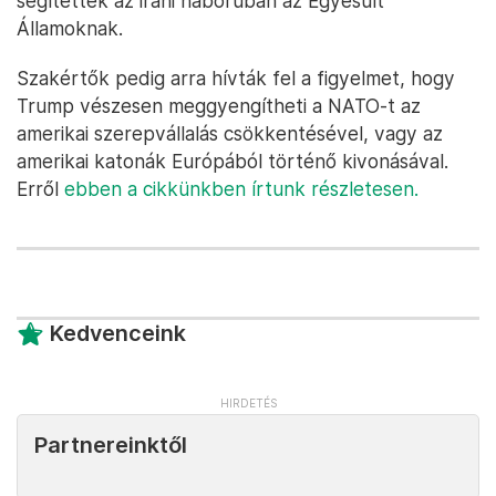
segítettek az iráni háborúban az Egyesült
Államoknak.
Szakértők pedig arra hívták fel a figyelmet, hogy
Trump vészesen meggyengítheti a NATO-t az
amerikai szerepvállalás csökkentésével, vagy az
amerikai katonák Európából történő kivonásával.
Erről
ebben a cikkünkben írtunk részletesen.
Kedvenceink
Partnereinktől