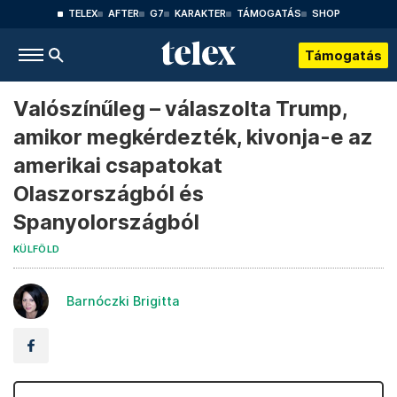
TELEX
AFTER
G7
KARAKTER
TÁMOGATÁS
SHOP
Támogatás
Valószínűleg – válaszolta Trump,
amikor megkérdezték, kivonja-e az
amerikai csapatokat
Olaszországból és
Spanyolországból
KÜLFÖLD
Barnóczki Brigitta