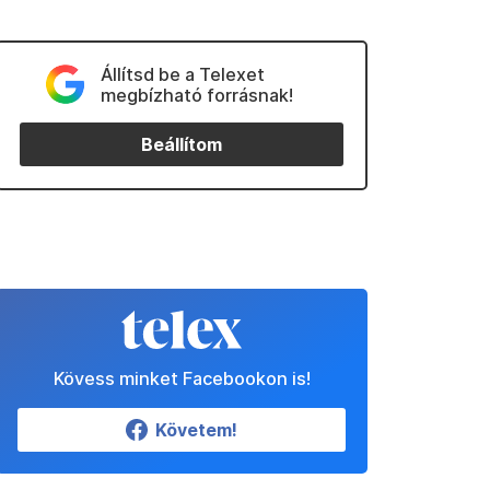
Állítsd be a Telexet
megbízható forrásnak!
Beállítom
Kövess minket Facebookon is!
Követem!