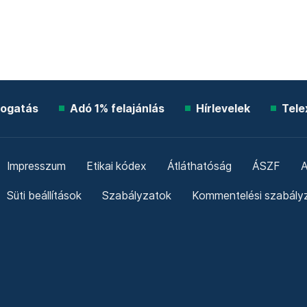
ogatás
Adó 1% felajánlás
Hírlevelek
Tele
Impresszum
Etikai kódex
Átláthatóság
ÁSZF
A
Süti beállítások
Szabályzatok
Kommentelési szabály