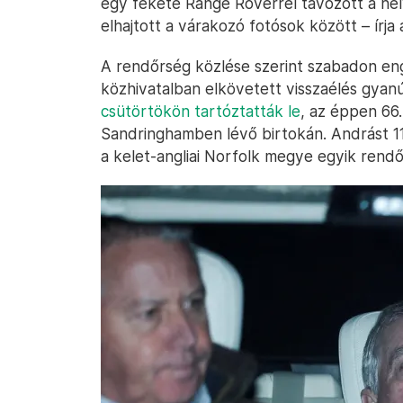
egy fekete Range Roverrel távozott a hely
elhajtott a várakozó fotósok között – írja
A rendőrség közlése szerint szabadon enge
közhivatalban elkövetett visszaélés gyanúj
csütörtökön tartóztatták le
, az éppen 66
Sandringhamben lévő birtokán. Andrást 11 
a kelet-angliai Norfolk megye egyik rend