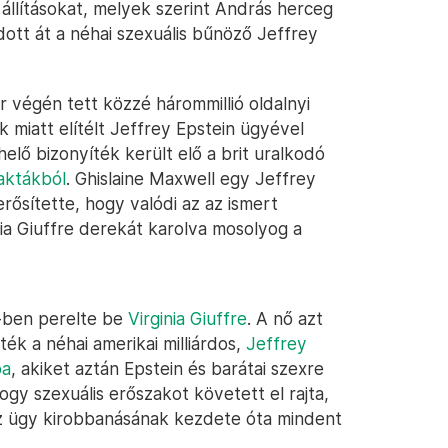
 állításokat, melyek szerint András herceg
tt át a néhai szexuális bűnöző Jeffrey
r végén tett közzé hárommillió oldalnyi
k miatt elítélt Jeffrey Epstein ügyével
elő bizonyíték került elő a brit uralkodó
aktákból
. Ghislaine Maxwell egy Jeffrey
ősítette, hogy valódi az az ismert
ia Giuffre derekát karolva mosolyog a
-ben perelte be
Virginia Giuffre
. A nő azt
ék a néhai amerikai milliárdos,
Jeffrey
ba
, akiket aztán Epstein és barátai szexre
gy szexuális erőszakot követett el rajta,
az ügy kirobbanásának kezdete óta mindent