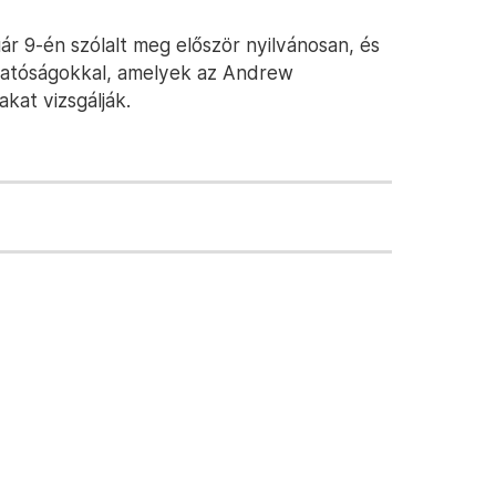
ruár 9-én szólalt meg először nyilvánosan, és
 hatóságokkal, amelyek az Andrew
kat vizsgálják.