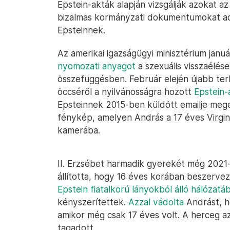
Epstein-akták alapján vizsgálják azokat az
bizalmas kormányzati dokumentumokat ado
Epsteinnek.
Az amerikai igazságügyi minisztérium januá
nyomozati anyagot
a szexuális visszaélése
összefüggésben. Február elején újabb terh
öccséről a nyilvánosságra hozott
Epstein-
Epsteinnek 2015-ben küldött emailje meger
fénykép, amelyen András a 17 éves Virgin
kamerába.
II. Erzsébet harmadik gyerekét még 2021
állította, hogy 16 éves korában beszervezt
Epstein fiatalkorú lányokból álló hálózatá
kényszerítettek.
Azzal vádolta
Andrást, ho
amikor még csak 17 éves volt. A herceg 
tagadott.