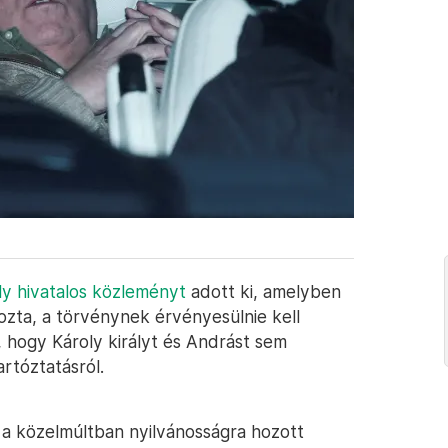
rály hivatalos közleményt
adott ki, amelyben
ozta, a törvénynek érvényesülnie kell
, hogy Károly királyt és Andrást sem
rtóztatásról.
 a közelmúltban nyilvánosságra hozott