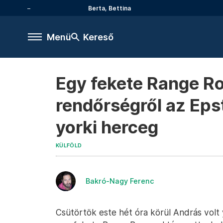
Berta, Bettina
Menü
Kereső
Egy fekete Range Ro
rendőrségről az Eps
yorki herceg
KÜLFÖLD
Bakró-Nagy Ferenc
Csütörtök este hét óra körül András volt