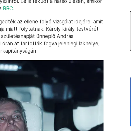
színről. Le is feküdt a hátsó ülésen, amikor
 a
BBC
.
dték az ellene folyó vizsgálat idejére, amit
a miatt folytatnak. Károly király testvérét
. születésnapját ünneplő András
órán át tartották fogva jelenlegi lakhelye,
őrkapitányságán