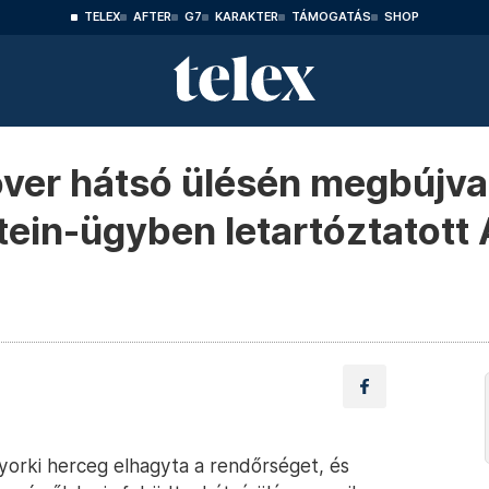
TELEX
AFTER
G7
KARAKTER
TÁMOGATÁS
SHOP
ver hátsó ülésén megbújva 
tein-ügyben letartóztatott 
 yorki herceg elhagyta a rendőrséget, és