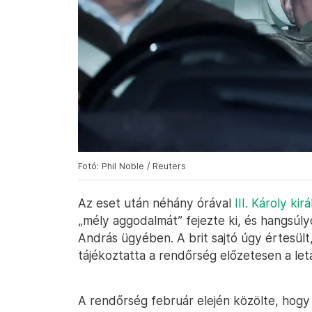
Fotó: Phil Noble / Reuters
Az eset után néhány órával
III. Károly ki
„mély aggodalmát” fejezte ki, és hangsúly
András ügyében. A brit sajtó úgy értesült
tájékoztatta a rendőrség előzetesen a leta
A rendőrség február elején közölte, hogy