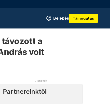
Belépés
Támogatás
távozott a
András volt
Partnereinktől