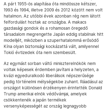
A párt 1955-ös alapítása óta mindössze kétszer,
1993 és 1994, illetve 2009 és 2012 között nem volt
hatalmon. Az utóbbi évek azonban rég nem látott
felfordulást hoztak az országba. A makacs
gazdasági gondok és a rohamosan öregedő
társadalom megrengette Japán eddig stabilnak hitt
modelljét, miközben a szuperhatalommá erősödő
Kína olyan biztonsági kockázattá vált, amilyennel
Tokió évtizedek óta nem szembesült.
Az egymást sorban váltó miniszterelnökök nem
voltak képesek érdemben javítani a helyzeten, a
kvázi egyeduralkodó liberálisok népszerűsége
pedig történelmi mélységekbe zuhant. Ráadásul az
országot különösen érzékenyen érintették Donald
Trump amerikai elnök védővámjai, amelyek
csökkentenék a japán termékek
versenyképességét az ország legnagyobb