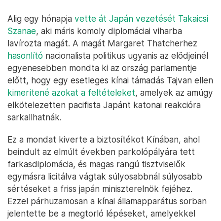
Alig egy hónapja
vette át Japán vezetését Takaicsi
Szanae
, aki máris komoly diplomáciai viharba
lavírozta magát. A magát Margaret Thatcherhez
hasonlító
nacionalista politikus ugyanis az elődjeinél
egyenesebben mondta ki az ország parlamentje
előtt, hogy egy esetleges kínai támadás Tajvan ellen
kimerítené azokat a feltételeket
, amelyek az amúgy
elkötelezetten pacifista Japánt katonai reakcióra
sarkallhatnák.
Ez a mondat kiverte a biztosítékot Kínában, ahol
beindult az elmúlt években parkolópályára tett
farkasdiplomácia, és magas rangú tisztviselők
egymásra licitálva vágtak súlyosabbnál súlyosabb
sértéseket a friss japán miniszterelnök fejéhez.
Ezzel párhuzamosan a kínai államapparátus sorban
jelentette be a megtorló lépéseket, amelyekkel