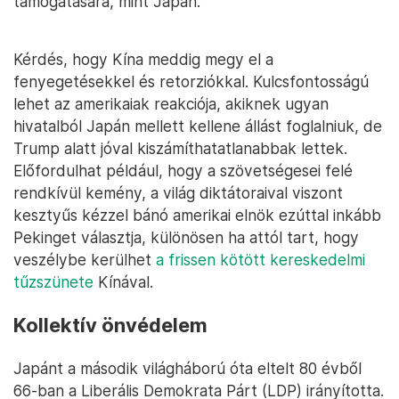
támogatására, mint Japán.
Kérdés, hogy Kína meddig megy el a
fenyegetésekkel és retorziókkal. Kulcsfontosságú
lehet az amerikaiak reakciója, akiknek ugyan
hivatalból Japán mellett kellene állást foglalniuk, de
Trump alatt jóval kiszámíthatatlanabbak lettek.
Előfordulhat például, hogy a szövetségesei felé
rendkívül kemény, a világ diktátoraival viszont
kesztyűs kézzel bánó amerikai elnök ezúttal inkább
Pekinget választja, különösen ha attól tart, hogy
veszélybe kerülhet
a frissen kötött kereskedelmi
tűzszünete
Kínával.
Kollektív önvédelem
Japánt a második világháború óta eltelt 80 évből
66-ban a Liberális Demokrata Párt (LDP) irányította.