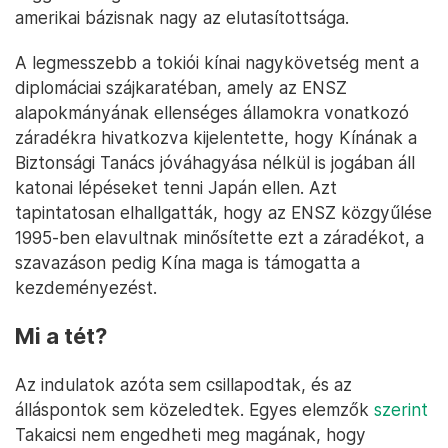
amerikai bázisnak nagy az elutasítottsága.
A legmesszebb a tokiói kínai nagykövetség ment a
diplomáciai szájkaratéban, amely az ENSZ
alapokmányának ellenséges államokra vonatkozó
záradékra hivatkozva kijelentette, hogy Kínának a
Biztonsági Tanács jóváhagyása nélkül is jogában áll
katonai lépéseket tenni Japán ellen. Azt
tapintatosan elhallgatták, hogy az ENSZ közgyűlése
1995-ben elavultnak minősítette ezt a záradékot, a
szavazáson pedig Kína maga is támogatta a
kezdeményezést.
Mi a tét?
Az indulatok azóta sem csillapodtak, és az
álláspontok sem közeledtek. Egyes elemzők
szerint
Takaicsi nem engedheti meg magának, hogy