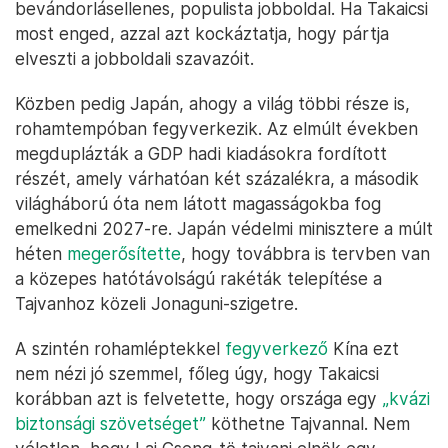
bevándorlásellenes, populista jobboldal. Ha Takaicsi
most enged, azzal azt kockáztatja, hogy pártja
elveszti a jobboldali szavazóit.
Közben pedig Japán, ahogy a világ többi része is,
rohamtempóban fegyverkezik. Az elmúlt években
megduplázták a GDP hadi kiadásokra fordított
részét, amely várhatóan két százalékra, a második
világháború óta nem látott magasságokba fog
emelkedni 2027-re. Japán védelmi minisztere a múlt
héten
megerősítette
, hogy továbbra is tervben van
a közepes hatótávolságú rakéták telepítése a
Tajvanhoz közeli Jonaguni-szigetre.
A szintén rohamléptekkel
fegyverkező
Kína ezt
nem nézi jó szemmel, főleg úgy, hogy Takaicsi
korábban azt is felvetette, hogy országa egy
„kvázi
biztonsági szövetséget”
köthetne Tajvannal. Nem