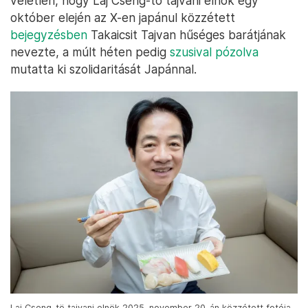
véletlen, hogy Laj Cseng-tö tajvani elnök egy
október elején az X-en japánul közzétett
bejegyzésben
Takaicsit Tajvan hűséges barátjának
nevezte, a múlt héten pedig
szusival pózolva
mutatta ki szolidaritását Japánnal.
Laj Cseng-tö tajvani elnök 2025. november 20-án közzétett fotója,