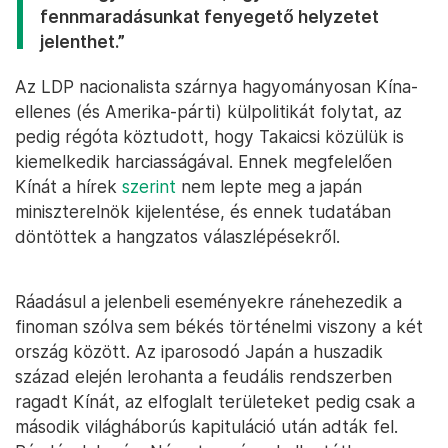
fennmaradásunkat fenyegető helyzetet
jelenthet.”
Az LDP nacionalista szárnya hagyományosan Kína-
ellenes (és Amerika-párti) külpolitikát folytat, az
pedig régóta köztudott, hogy Takaicsi közülük is
kiemelkedik harciasságával. Ennek megfelelően
Kínát a hírek
szerint
nem lepte meg a japán
miniszterelnök kijelentése, és ennek tudatában
döntöttek a hangzatos válaszlépésekről.
Ráadásul a jelenbeli eseményekre ránehezedik a
finoman szólva sem békés történelmi viszony a két
ország között. Az iparosodó Japán a huszadik
század elején lerohanta a feudális rendszerben
ragadt Kínát, az elfoglalt területeket pedig csak a
második világháborús kapituláció után adták fel.