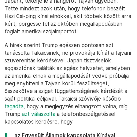
Japánt, tekerje le a hangerőt Tajvan ügyében.
Tette mindezt azok után, hogy telefonon beszélt
Hszi Csi-ping kínai elnökkel, akit többek között arra
kért, pörgesse fel az októberi megállapodásban
foglalt amerikai szójaimportot.
A hírek szerint Trump egészen pontosan azt
tanácsolta Takaicsinek, ne provokálja Kínát a tajvani
szuverenitás kérdésével. Japán tisztviselők
aggasztónak találták az egész helyzetet, amelyben
az amerikai elnök a megállapodását védve próbálja
meg enyhíteni a Tajvan körüli feszültséget,
összekötve a sziget függetlenségének kérdését a
saját politikai céljaival. Takaicsi szóvivője később
tagadta
, hogy a megjegyzés elhangzott volna, míg
Trump
azt válaszolta
a telefonbeszélgetéssel
kapcsolatos kérdésre, hogy
„az Egyesült Államok kapcsolata Kínával