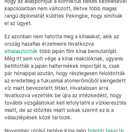
hogy az álláspontjuk a konfliktus békés kezelésével
kapcsolatban nem változott, illetve több magas
rangú diplomatát küldtek Pekingbe, hogy simítsák
el az ügyet.
Ez azonban nem hatotta meg a kínaiakat, akik az
ország hazafias érzelmeire hivatkozva
elhalasztották
több japán film kínai bemutatóját.
Még itt sem volt vége a kínai reakcióknak, ugyanis
betiltották a japán haltermékek importját is, csak
pár hónappal azután, hogy részlegesen feloldották
az eredetileg a fukusimai atomerőműből kiengedett
víz miatt bevezetett tiltást. Hivatalosan arra
hivatkozva vezették be újra az intézkedést, hogy
további vizsgálatokat kell lefolytatni a vízkieresztés
miatt, de az időzítés miatt sokak szerint ez is a
válaszlépések közé tartozik.
November utolsó hetére Kína még
feljebb tekerte