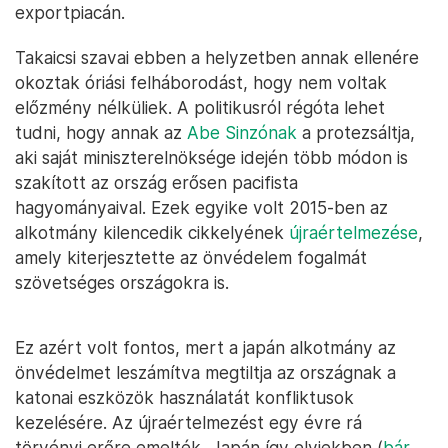
exportpiacán.
Takaicsi szavai ebben a helyzetben annak ellenére
okoztak óriási felháborodást, hogy nem voltak
előzmény nélküliek. A politikusról régóta lehet
tudni, hogy annak az
Abe Sinzónak
a protezsáltja,
aki saját miniszterelnöksége idején több módon is
szakított az ország erősen pacifista
hagyományaival. Ezek egyike volt 2015-ben az
alkotmány kilencedik cikkelyének
újraértelmezése
,
amely kiterjesztette az önvédelem fogalmát
szövetséges országokra is.
Ez azért volt fontos, mert a japán alkotmány az
önvédelmet leszámítva megtiltja az országnak a
katonai eszközök használatát konfliktusok
kezelésére. Az újraértelmezést egy évre rá
törvényi erőre emelték, Japán így elviekben (
bár