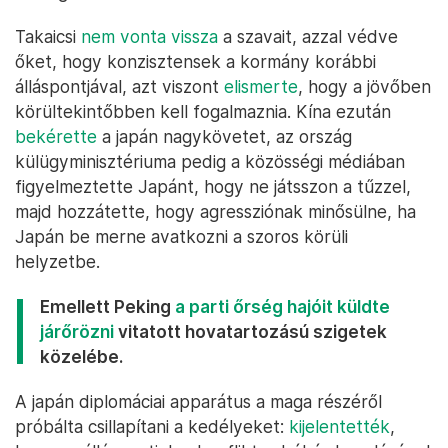
Takaicsi
nem vonta vissza
a szavait, azzal védve
őket, hogy konzisztensek a kormány korábbi
álláspontjával, azt viszont
elismerte
, hogy a jövőben
körültekintőbben kell fogalmaznia. Kína ezután
bekérette
a japán nagykövetet, az ország
külügyminisztériuma pedig a közösségi médiában
figyelmeztette Japánt, hogy ne játsszon a tűzzel,
majd hozzátette, hogy agressziónak minősülne, ha
Japán be merne avatkozni a szoros körüli
helyzetbe.
Emellett Peking
a parti őrség hajóit küldte
járőrözni
vitatott hovatartozású szigetek
közelébe.
A japán diplomáciai apparátus a maga részéről
próbálta csillapítani a kedélyeket:
kijelentették
,