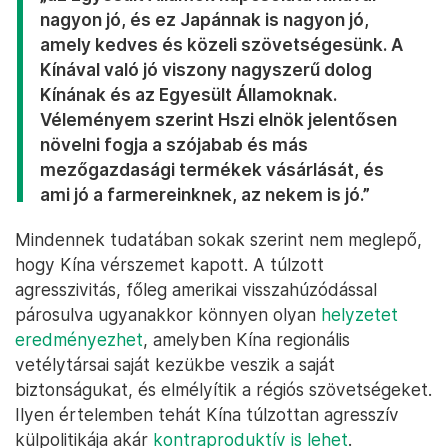
nagyon jó, és ez Japánnak is nagyon jó,
amely kedves és közeli szövetségesünk. A
Kínával való jó viszony nagyszerű dolog
Kínának és az Egyesült Államoknak.
Véleményem szerint Hszi elnök jelentősen
növelni fogja a szójabab és más
mezőgazdasági termékek vásárlását, és
ami jó a farmereinknek, az nekem is jó.”
Mindennek tudatában sokak szerint nem meglepő,
hogy Kína vérszemet kapott. A túlzott
agresszivitás, főleg amerikai visszahúzódással
párosulva ugyanakkor könnyen olyan
helyzetet
eredményezhet
, amelyben Kína regionális
vetélytársai saját kezükbe veszik a saját
biztonságukat, és elmélyítik a régiós szövetségeket.
Ilyen értelemben tehát Kína túlzottan agresszív
külpolitikája akár
kontraproduktív is lehet
.