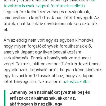
továbbra is csak szigorú feltételek mellett
)
segítségére kelhet szövetséges országoknak,
amennyiben a konfliktus Japán létét fenyegeti. Az
új doktrínát kollektív önvédelemnek keresztelték
el.
Ám az eddig nem volt egy az egyben kimondva,
hogy milyen forgatókönyvek fordulhatnak elő,
amelyek Japánt egy ilyen beavatkozásra
sarkallhatnák. Ennek a homálynak vetett most
véget Takaicsi, akit november 7-én kérdezett meg
egy ellenzéki képviselő arról, hogyan kéne kinéznie
egy tajvani konfliktusnak ahhoz, hogy az Japán
létét fenyegesse. Takaicsi erre
azt válaszolta
:
„Amennyiben hadihajókat [vetnek be] és
erőszakot alkalmaznak, akkor az,
akárhogyan is nézzük, egy