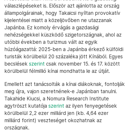
válaszlépéseket is. Először azt ajánlotta az ország
állampolgárainak, hogy Takaicsi nyíltan provokatív
kijelentései miatt a közeljövőben ne utazzanak
Japánba. Ez komoly érvágás a gazdasági
nehézségekkel küszködő szigetországnak, ahol az
utóbbi években a turizmus vált az egyik
húzóágazattá: 2025-ben a Japánba érkező külföldi
turisták körülbelül 20 százaléka jött Kínából. Egyes
becslések
szerint
csak november 15. és 17. között
körülbelül félmillió kínai mondhatta le az útját.
Emellett azt tanácsolták a kínai diákoknak, fontolják
meg újra, vajon szeretnének-e Japánban tanulni.
Takahide Kiucsi, a Nomura Research Institute
agytröszt kutatója
szerint
az ilyen fenyegetések
körülbelül 2,2 ezer milliárd jen (kb. 4,64 ezer
milliárd forint) veszteséget okozhatnak az
országnak.