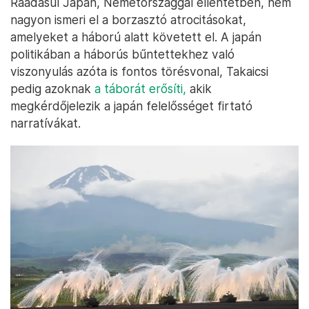
Ráadásul Japán, Németországgal ellentétben, nem
nagyon ismeri el a borzasztó atrocitásokat,
amelyeket a háború alatt követett el. A japán
politikában a háborús bűntettekhez való
viszonyulás azóta is fontos törésvonal, Takaicsi
pedig azoknak
a táborát erősíti,
akik
megkérdőjelezik a japán felelősséget firtató
narratívákat.