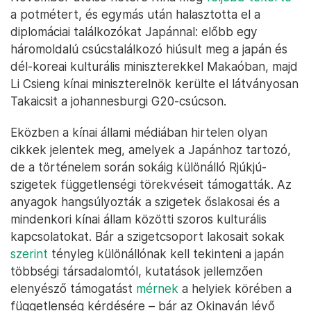
a potmétert, és egymás után halasztotta el a
diplomáciai találkozókat Japánnal: előbb egy
háromoldalú csúcstalálkozó hiúsult meg a japán és
dél-koreai kulturális miniszterekkel Makaóban, majd
Li Csieng kínai miniszterelnök kerülte el látványosan
Takaicsit a johannesburgi G20-csúcson.
Eközben a kínai állami médiában hirtelen olyan
cikkek jelentek meg, amelyek a Japánhoz tartozó,
de a történelem során sokáig különálló Rjúkjú-
szigetek függetlenségi törekvéseit támogatták. Az
anyagok hangsúlyozták a szigetek őslakosai és a
mindenkori kínai állam közötti szoros kulturális
kapcsolatokat. Bár a szigetcsoport lakosait sokak
szerint
tényleg különállónak kell tekinteni a japán
többségi társadalomtól, kutatások jellemzően
elenyésző támogatást
mérnek
a helyiek körében a
függetlenség kérdésére – bár az Okinaván lévő