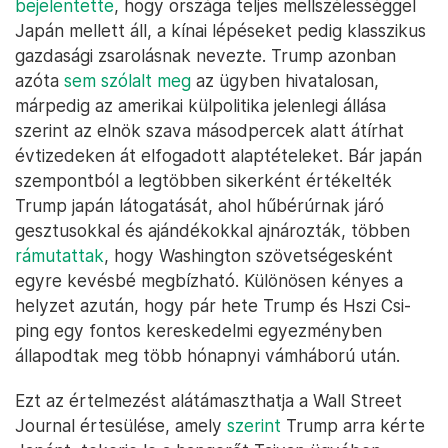
bejelentette
, hogy országa teljes mellszélességgel
Japán mellett áll, a kínai lépéseket pedig klasszikus
gazdasági zsarolásnak nevezte. Trump azonban
azóta
sem szólalt meg
az ügyben hivatalosan,
márpedig az amerikai külpolitika jelenlegi állása
szerint az elnök szava másodpercek alatt átírhat
évtizedeken át elfogadott alaptételeket. Bár japán
szempontból a legtöbben sikerként értékelték
Trump japán látogatását, ahol hűbérúrnak járó
gesztusokkal és ajándékokkal ajnározták, többen
rámutattak
, hogy Washington szövetségesként
egyre kevésbé megbízható. Különösen kényes a
helyzet azután, hogy pár hete Trump és Hszi Csi-
ping egy fontos kereskedelmi egyezményben
állapodtak meg több hónapnyi vámháború után.
Ezt az értelmezést alátámaszthatja a Wall Street
Journal értesülése, amely
szerint
Trump arra kérte