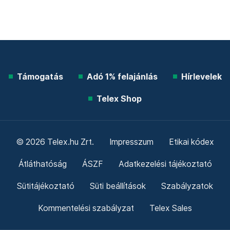
Támogatás
Adó 1% felajánlás
Hírlevelek
Telex Shop
© 2026 Telex.hu Zrt.
Impresszum
Etikai kódex
Átláthatóság
ÁSZF
Adatkezelési tájékoztató
Sütitájékoztató
Süti beállítások
Szabályzatok
Kommentelési szabályzat
Telex Sales