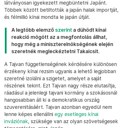
látványosan igyekezett megbüntetni Japánt.
Többek között betiltották a japán halak importját,
és félmillió kínai mondta le japán útját.
A legtöbb elemző
szerint
a dühödt kínai
reakció mögött az a megfontolás állhat,
hogy még a miniszterelnökségének elején
szeretnék megleckéztetni Takaicsit.
A Tajvan függetlenségének kérdésére különösen
érzékeny kínai rezsim ugyanis a lehető legjobban
szeretné izolálni a szigetet, amelyet a saját
részének tekint. Ezt Tajvan nagy része elutasítja,
ráadásul a jelenlegi tajvani kormány a szokásosnál
hangosabban áll ki a demokratikus ország
szuverenitásáért. Tajvan azonban egyedül nem
lenne képes ellenállni
egy esetleges kínai
inváziónak
, szüksége van az olyan szövetségesek