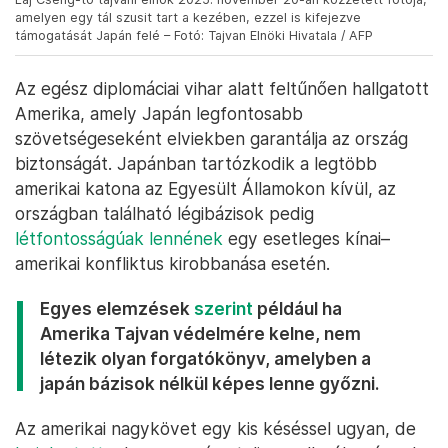
amelyen egy tál szusit tart a kezében, ezzel is kifejezve
támogatását Japán felé – Fotó: Tajvan Elnöki Hivatala / AFP
Az egész diplomáciai vihar alatt feltűnően hallgatott
Amerika, amely Japán legfontosabb
szövetségeseként elviekben garantálja az ország
biztonságát. Japánban tartózkodik a legtöbb
amerikai katona az Egyesült Államokon kívül, az
országban található légibázisok pedig
létfontosságúak lennének
egy esetleges kínai–
amerikai konfliktus kirobbanása esetén.
Egyes elemzések
szerint
például ha
Amerika Tajvan védelmére kelne, nem
létezik olyan forgatókönyv, amelyben a
japán bázisok nélkül képes lenne győzni.
Az amerikai nagykövet egy kis késéssel ugyan, de