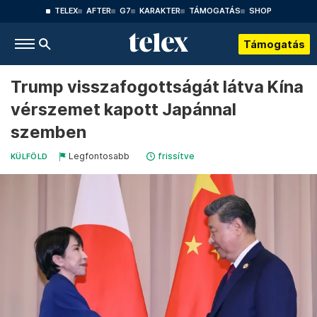
TELEX
AFTER
G7
KARAKTER
TÁMOGATÁS
SHOP
Támogatás
Trump visszafogottságát látva Kína
vérszemet kapott Japánnal
szemben
Legfontosabb
frissítve
KÜLFÖLD