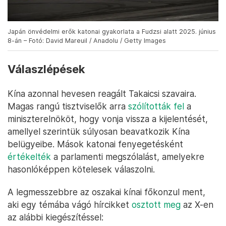
Japán önvédelmi erők katonai gyakorlata a Fudzsi alatt 2025. június
8-án – Fotó: David Mareuil / Anadolu / Getty Images
Válaszlépések
Kína azonnal hevesen reagált Takaicsi szavaira.
Magas rangú tisztviselők arra
szólították fel
a
miniszterelnököt, hogy vonja vissza a kijelentését,
amellyel szerintük súlyosan beavatkozik Kína
belügyeibe. Mások katonai fenyegetésként
értékelték
a parlamenti megszólalást, amelyekre
hasonlóképpen kötelesek válaszolni.
A legmesszebbre az oszakai kínai főkonzul ment,
aki egy témába vágó hírcikket
osztott meg
az X-en
az alábbi kiegészítéssel: