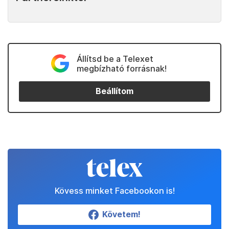
Állítsd be a Telexet
megbízható forrásnak!
Beállítom
Kövess minket Facebookon is!
Követem!