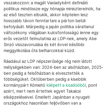
visszakozzon: a magát Vasladyként definiáló
politikus mindössze egy hónapja miniszterelnök, ha
az első teszten elbukik, akkor képtelen lesz
hosszabb távon fenntartani a párton belüli
befolyását. Márpedig a japán politika váratlanul
változékony világában kulcsfontosságú lenne egy
erős vezetőt felmutatnia az LDP-nek, amely Abe
Sinzó visszavonulása és két évvel későbbi
meggyilkolása óta belharcokkal küzd.
Ráadásul az LDP népszerűsége rég nem látott
mélységekben van: 2024-ben az alsóházban, 2025-
ben pedig a felsőházban is elvesztették a
többségüket. Októberben pedig a kisebbik
kormánypárt Kómeitó
kilépett a koalícióból
, pont
azért, mert nem értettek egyet Takaicsi
elképzeléseivel. Emellett Japánban a nyugati
országokhoz hasonlóan feljövőben van a