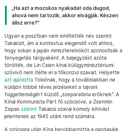
„Ha azt a mocskos nyakadat oda dugod,
ahová nem tartozik, akkor elvágják. Készen
állsz erre?”
Ugyan a posztban nem említették név szerint
Takaicsit, ám a kontextus elegendő volt ahhoz,
hogy sokan a japán miniszterelnököt azonosítsák a
fenyegetés tárgyaként. A bejegyzést azóta
törölték, de Lin Csien kínai külügyminisztériumi
szóvivő nem ítélte el a főkonzul szavait. Helyette
azt ajánlotta
Tokiónak, hogy a továbbiakban ne
küldjön többé téves jelzéseket a tajvani
függetlenségért küzdő „szeparatista erőknek”. A
Kínai Kommunista Párt fő szócsöve, a Zsenmin
Zsipao
szerint
Takaicsi szavai komoly kihívást
jelentenek az 1945 utáni rend számára.
A szócsata után Kína berobbantotta a gazdasági