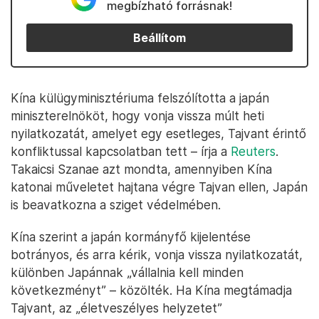
megbízható forrásnak!
Beállítom
Kína külügyminisztériuma felszólította a japán
miniszterelnököt, hogy vonja vissza múlt heti
nyilatkozatát, amelyet egy esetleges, Tajvant érintő
konfliktussal kapcsolatban tett – írja a
Reuters
.
Takaicsi Szanae azt mondta, amennyiben Kína
katonai műveletet hajtana végre Tajvan ellen, Japán
is beavatkozna a sziget védelmében.
Kína szerint a japán kormányfő kijelentése
botrányos, és arra kérik, vonja vissza nyilatkozatát,
különben Japánnak „vállalnia kell minden
következményt” – közölték. Ha Kína megtámadja
Tajvant, az „életveszélyes helyzetet”