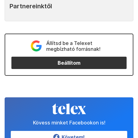
Partnereinktől
Állítsd be a Telexet
megbízható forrásnak!
Beállítom
Kövess minket Facebookon is!
Követem!