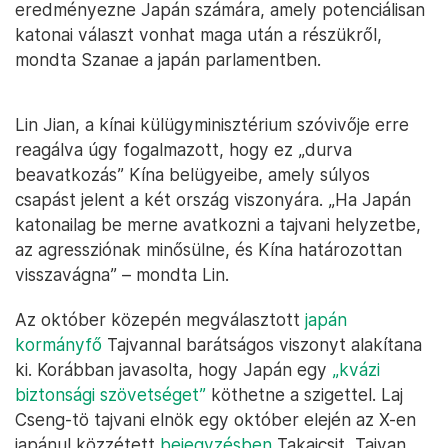
eredményezne Japán számára, amely potenciálisan
katonai választ vonhat maga után a részükről,
mondta Szanae a japán parlamentben.
Lin Jian, a kínai külügyminisztérium szóvivője erre
reagálva úgy fogalmazott, hogy ez „durva
beavatkozás” Kína belügyeibe, amely súlyos
csapást jelent a két ország viszonyára. „Ha Japán
katonailag be merne avatkozni a tajvani helyzetbe,
az agressziónak minősülne, és Kína határozottan
visszavágna” – mondta Lin.
Az október közepén megválasztott
japán
kormányfő
Tajvannal barátságos viszonyt alakítana
ki. Korábban javasolta, hogy Japán egy
„kvázi
biztonsági szövetséget”
köthetne a szigettel. Laj
Cseng-tö tajvani elnök egy október elején az X-en
japánul közzétett
bejegyzésben
Takaicsit „Tajvan