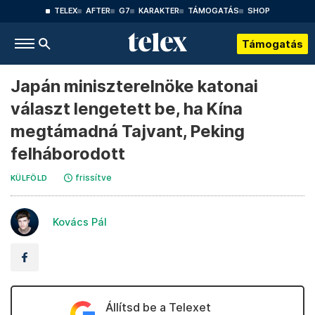
TELEX
AFTER
G7
KARAKTER
TÁMOGATÁS
SHOP
Támogatás
Japán miniszterelnöke katonai
választ lengetett be, ha Kína
megtámadná Tajvant, Peking
felháborodott
frissítve
KÜLFÖLD
Kovács Pál
Állítsd be a Telexet