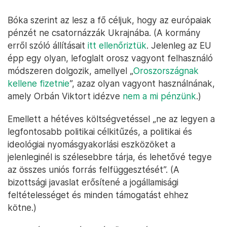
Bóka szerint az lesz a fő céljuk, hogy az európaiak
pénzét ne csatornázzák Ukrajnába. (A kormány
erről szóló állításait
itt ellenőriztük
. Jelenleg az EU
épp egy olyan, lefoglalt orosz vagyont felhasználó
módszeren dolgozik, amellyel „
Oroszországnak
kellene fizetnie
”, azaz olyan vagyont használnának,
amely Orbán Viktort idézve
nem a mi pénzünk
.)
Emellett a hétéves költségvetéssel „ne az legyen a
legfontosabb politikai célkitűzés, a politikai és
ideológiai nyomásgyakorlási eszközöket a
jelenleginél is szélesebbre tárja, és lehetővé tegye
az összes uniós forrás felfüggesztését”. (A
bizottsági javaslat erősítené a jogállamisági
feltételességet és minden támogatást ehhez
kötne.)