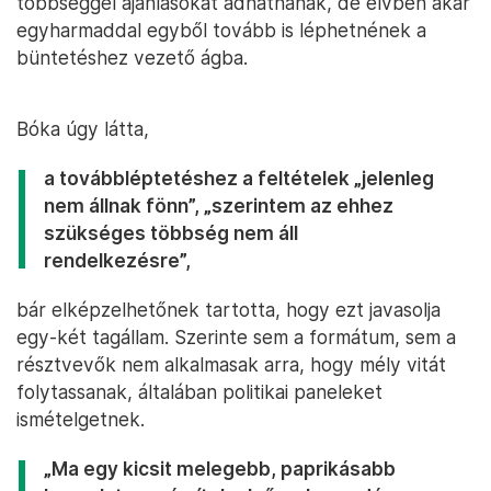
többséggel ajánlásokat adhatnának, de elvben akár
egyharmaddal egyből tovább is léphetnének a
büntetéshez vezető ágba.
Bóka úgy látta,
a továbbléptetéshez a feltételek „jelenleg
nem állnak fönn”, „szerintem az ehhez
szükséges többség nem áll
rendelkezésre”,
bár elképzelhetőnek tartotta, hogy ezt javasolja
egy-két tagállam. Szerinte sem a formátum, sem a
résztvevők nem alkalmasak arra, hogy mély vitát
folytassanak, általában politikai paneleket
ismételgetnek.
„Ma egy kicsit melegebb, paprikásabb