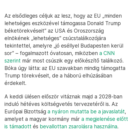
Az elsődleges céljuk az lesz, hogy az EU „minden
lehetséges eszközével támogassa Donald Trump
béketörekvéseit” az USA és Oroszország
elnökének „lehetséges” csúcstalálkozójára
tekintettel, amelyre „jó eséllyel Budapesten kerül
sor” – fogalmazott óvatosan, miközben
a CNN
szerint
már most csúszik egy előkészítő találkozó.
Bóka úgy látta: az EU szavakban mindig támogatta
Trump törekvéseit, de a háború elhúzásában
érdekelt.
A keddi ülésen először vitáznak majd a 2028-ban
induló hétéves költségvetés tervezetéről is. Az
Európai Bizottság
a nyáron mutatta be a javaslatát
,
amelyet a magyar kormány már
a megjelenése előtt
is támadott
és
bevallottan zsarolásra használna
.