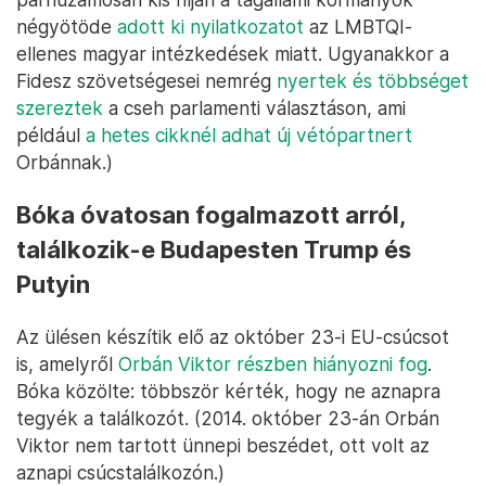
négyötöde
adott ki nyilatkozatot
az LMBTQI-
ellenes magyar intézkedések miatt. Ugyanakkor a
Fidesz szövetségesei nemrég
nyertek és többséget
szereztek
a cseh parlamenti választáson, ami
például
a hetes cikknél adhat új vétópartnert
Orbánnak.)
Bóka óvatosan fogalmazott arról,
találkozik-e Budapesten Trump és
Putyin
Az ülésen készítik elő az október 23-i EU-csúcsot
is, amelyről
Orbán Viktor részben hiányozni fog
.
Bóka közölte: többször kérték, hogy ne aznapra
tegyék a találkozót. (2014. október 23-án Orbán
Viktor nem tartott ünnepi beszédet, ott volt az
aznapi csúcstalálkozón.)