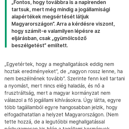
„Fontos, hogy továbbra is a napirenden
tartsuk, mert még mindig a jogállamisági
alapértékek megsértését látjuk
Magyarországon”. Arra a kérdésre viszont,
hogy számít-e valamilyen lépésre az
eljárásban, csak „gyümölcsöző
beszélgetést” említett.
„Egyetértek, hogy a meghallgatások eddig nem
hoztak eredményeket”, de „nagyon rossz lenne, ha
nem beszélnének tovább”. Szerinte fenn kell tartani
a nyomást, mert nincs elég haladás, és nő a
frusztráltság, mert a magyar kormányzat nem
válaszol a fő jogállami kihívásokra. Úgy látta, egyre
több tagállamból egyre hangosabban jelzik, hogy
elfogadhatatlan a helyzet Magyarországon. (Nem
tette hozzá, de a legutóbbi meghallgatással
párhuzamosan kis híján a tagállami kormányok