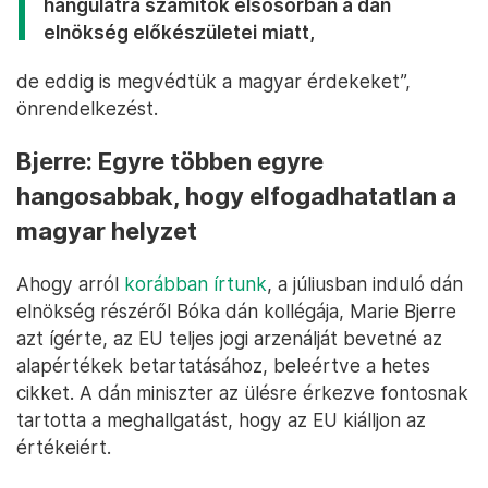
hangulatra számítok elsősorban a dán
elnökség előkészületei miatt,
de eddig is megvédtük a magyar érdekeket”,
önrendelkezést.
Bjerre: Egyre többen egyre
hangosabbak, hogy elfogadhatatlan a
magyar helyzet
Ahogy arról
korábban írtunk
, a júliusban induló dán
elnökség részéről Bóka dán kollégája, Marie Bjerre
azt ígérte, az EU teljes jogi arzenálját bevetné az
alapértékek betartatásához, beleértve a hetes
cikket. A dán miniszter az ülésre érkezve fontosnak
tartotta a meghallgatást, hogy az EU kiálljon az
értékeiért.