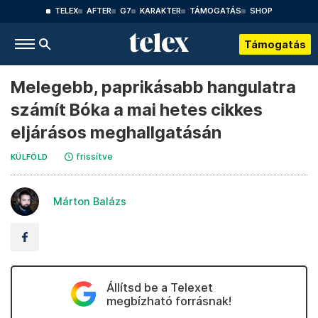
TELEX
AFTER
G7
KARAKTER
TÁMOGATÁS
SHOP
Támogatás
Melegebb, paprikásabb hangulatra
számít Bóka a mai hetes cikkes
eljárásos meghallgatásán
frissítve
KÜLFÖLD
Márton Balázs
Állítsd be a Telexet
megbízható forrásnak!