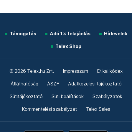
Támogatás
Adó 1% felajánlás
Hírlevelek
Telex Shop
© 2026 Telex.hu Zrt.
Impresszum
Etikai kódex
Átláthatóság
ÁSZF
Adatkezelési tájékoztató
Sütitájékoztató
Süti beállítások
Szabályzatok
Kommentelési szabályzat
Telex Sales