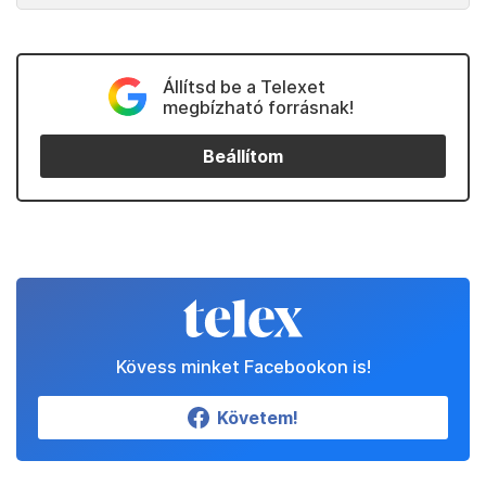
Állítsd be a Telexet
megbízható forrásnak!
Beállítom
Kövess minket Facebookon is!
Követem!