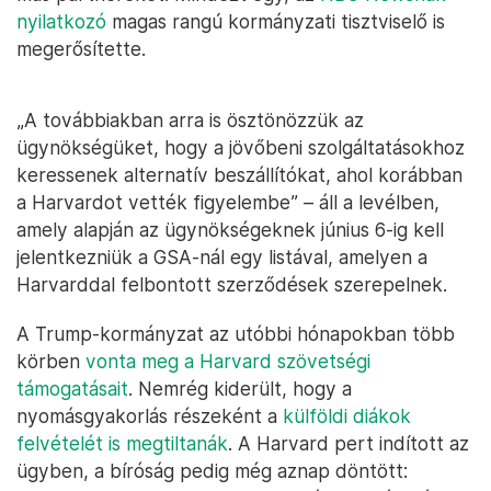
nyilatkozó
magas rangú kormányzati tisztviselő is
megerősítette.
„A továbbiakban arra is ösztönözzük az
ügynökségüket, hogy a jövőbeni szolgáltatásokhoz
keressenek alternatív beszállítókat, ahol korábban
a Harvardot vették figyelembe” – áll a levélben,
amely alapján az ügynökségeknek június 6-ig kell
jelentkezniük a GSA-nál egy listával, amelyen a
Harvarddal felbontott szerződések szerepelnek.
A Trump-kormányzat az utóbbi hónapokban több
körben
vonta meg a Harvard szövetségi
támogatásait
. Nemrég kiderült, hogy a
nyomásgyakorlás részeként a
külföldi diákok
felvételét is megtiltanák
. A Harvard pert indított az
ügyben, a bíróság pedig még aznap döntött: