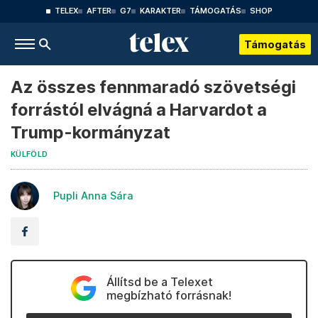
TELEX
AFTER
G7
KARAKTER
TÁMOGATÁS
SHOP
Támogatás
Az összes fennmaradó szövetségi
forrástól elvágná a Harvardot a
Trump-kormányzat
KÜLFÖLD
Pupli Anna Sára
Állítsd be a Telexet
megbízható forrásnak!