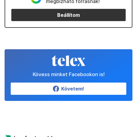
megbízható forrásnak!
Beállítom
Kövess minket Facebookon is!
Követem!