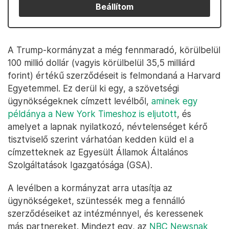
Beállítom
A Trump-kormányzat a még fennmaradó, körülbelül
100 millió dollár (vagyis körülbelül 35,5 milliárd
forint) értékű szerződéseit is felmondaná a Harvard
Egyetemmel. Ez derül ki egy, a szövetségi
ügynökségeknek címzett levélből,
aminek egy
példánya a New York Timeshoz is eljutott
, és
amelyet a lapnak nyilatkozó, névtelenséget kérő
tisztviselő szerint várhatóan kedden küld el a
címzetteknek az Egyesült Államok Általános
Szolgáltatások Igazgatósága (GSA).
A levélben a kormányzat arra utasítja az
ügynökségeket, szüntessék meg a fennálló
szerződéseiket az intézménnyel, és keressenek
más partnereket. Mindezt egy, az
NBC Newsnak