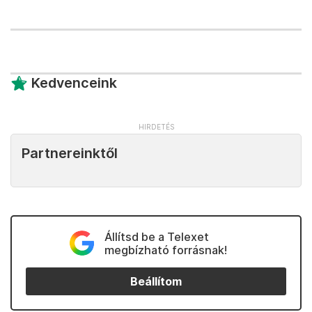
Kedvenceink
Partnereinktől
Állítsd be a Telexet
megbízható forrásnak!
Beállítom