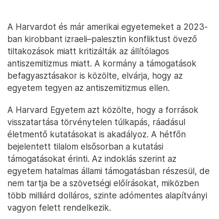
A Harvardot és már amerikai egyetemeket a 2023-
ban kirobbant izraeli–palesztin konfliktust övező
tiltakozások miatt kritizálták az állítólagos
antiszemitizmus miatt. A kormány a támogatások
befagyasztásakor is közölte, elvárja, hogy az
egyetem tegyen az antiszemitizmus ellen.
A Harvard Egyetem azt közölte, hogy a források
visszatartása törvénytelen túlkapás, ráadásul
életmentő kutatásokat is akadályoz. A hétfőn
bejelentett tilalom elsősorban a kutatási
támogatásokat érinti. Az indoklás szerint az
egyetem hatalmas állami támogatásban részesül, de
nem tartja be a szövetségi előírásokat, miközben
több milliárd dolláros, szinte adómentes alapítványi
vagyon felett rendelkezik.