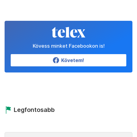
Kövess minket Facebookon is!
Követem!
Legfontosabb