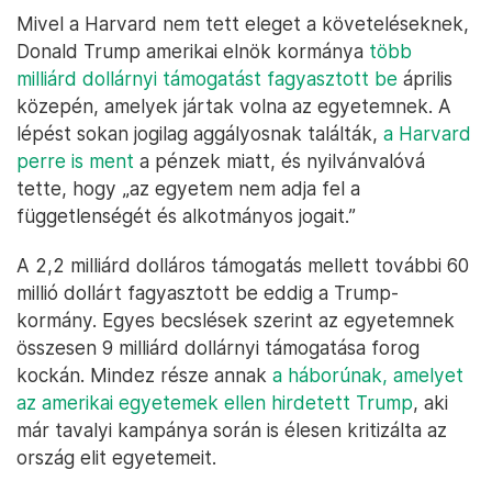
Mivel a Harvard nem tett eleget a követeléseknek,
Donald Trump amerikai elnök kormánya
több
milliárd dollárnyi támogatást fagyasztott be
április
közepén, amelyek jártak volna az egyetemnek. A
lépést sokan jogilag aggályosnak találták,
a Harvard
perre is ment
a pénzek miatt, és nyilvánvalóvá
tette, hogy „az egyetem nem adja fel a
függetlenségét és alkotmányos jogait.”
A 2,2 milliárd dolláros támogatás mellett további 60
millió dollárt fagyasztott be eddig a Trump-
kormány. Egyes becslések szerint az egyetemnek
összesen 9 milliárd dollárnyi támogatása forog
kockán. Mindez része annak
a háborúnak, amelyet
az amerikai egyetemek ellen hirdetett Trump
, aki
már tavalyi kampánya során is élesen kritizálta az
ország elit egyetemeit.