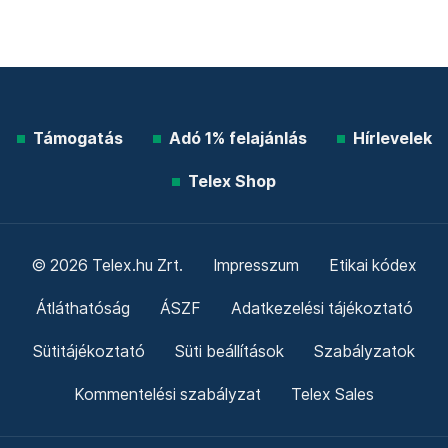
Támogatás
Adó 1% felajánlás
Hírlevelek
Telex Shop
© 2026 Telex.hu Zrt.
Impresszum
Etikai kódex
Átláthatóság
ÁSZF
Adatkezelési tájékoztató
Sütitájékoztató
Süti beállítások
Szabályzatok
Kommentelési szabályzat
Telex Sales