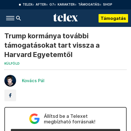
TELEX
AFTER
G7
KARAKTER
TÁMOGATÁS
SHOP
Támogatás
Trump kormánya további
támogatásokat tart vissza a
Harvard Egyetemtől
KÜLFÖLD
Kovács Pál
Állítsd be a Telexet
megbízható forrásnak!