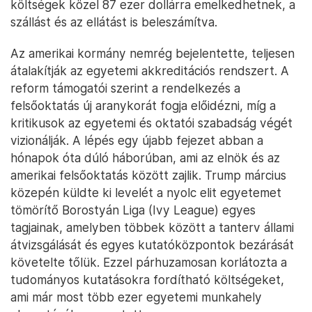
költségek közel 87 ezer dollárra emelkedhetnek, a
szállást és az ellátást is beleszámítva.
Az amerikai kormány nemrég bejelentette, teljesen
átalakítják az egyetemi akkreditációs rendszert. A
reform támogatói szerint a rendelkezés a
felsőoktatás új aranykorát fogja előidézni, míg a
kritikusok az egyetemi és oktatói szabadság végét
vizionálják. A lépés egy újabb fejezet abban a
hónapok óta dúló háborúban, ami az elnök és az
amerikai felsőoktatás között zajlik. Trump március
közepén küldte ki levelét a nyolc elit egyetemet
tömörítő Borostyán Liga (Ivy League) egyes
tagjainak, amelyben többek között a tanterv állami
átvizsgálását és egyes kutatóközpontok bezárását
követelte tőlük. Ezzel párhuzamosan korlátozta a
tudományos kutatásokra fordítható költségeket,
ami már most több ezer egyetemi munkahely