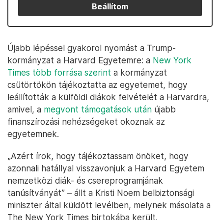
Beállítom
Újabb lépéssel gyakorol nyomást a Trump-
kormányzat a Harvard Egyetemre: a
New York
Times több forrása szerint
a kormányzat
csütörtökön tájékoztatta az egyetemet, hogy
leállították a külföldi diákok felvételét a Harvardra,
amivel, a
megvont támogatások után
újabb
finanszírozási nehézségeket okoznak az
egyetemnek.
„Azért írok, hogy tájékoztassam önöket, hogy
azonnali hatállyal visszavonjuk a Harvard Egyetem
nemzetközi diák- és csereprogramjának
tanúsítványát” – állt a Kristi Noem belbiztonsági
miniszter által küldött levélben, melynek másolata a
The New York Times birtokába került.