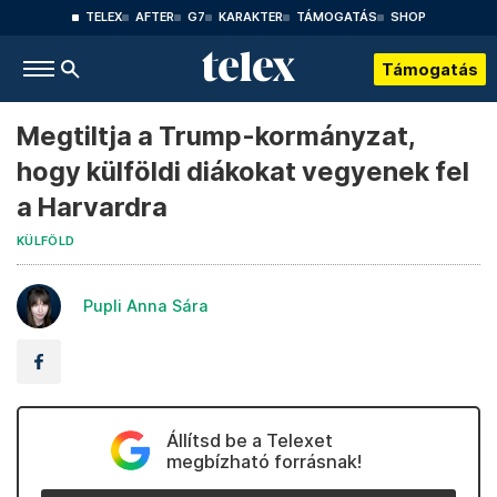
TELEX
AFTER
G7
KARAKTER
TÁMOGATÁS
SHOP
Támogatás
Megtiltja a Trump-kormányzat,
hogy külföldi diákokat vegyenek fel
a Harvardra
KÜLFÖLD
Pupli Anna Sára
Állítsd be a Telexet
megbízható forrásnak!