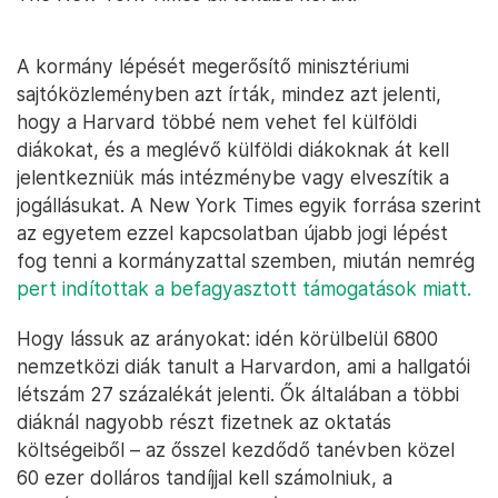
A kormány lépését megerősítő minisztériumi
sajtóközleményben azt írták, mindez azt jelenti,
hogy a Harvard többé nem vehet fel külföldi
diákokat, és a meglévő külföldi diákoknak át kell
jelentkezniük más intézménybe vagy elveszítik a
jogállásukat. A New York Times egyik forrása szerint
az egyetem ezzel kapcsolatban újabb jogi lépést
fog tenni a kormányzattal szemben, miután nemrég
pert indítottak a befagyasztott támogatások miatt.
Hogy lássuk az arányokat: idén körülbelül 6800
nemzetközi diák tanult a Harvardon, ami a hallgatói
létszám 27 százalékát jelenti. Ők általában a többi
diáknál nagyobb részt fizetnek az oktatás
költségeiből – az ősszel kezdődő tanévben közel
60 ezer dolláros tandíjjal kell számolniuk, a