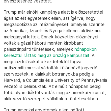
elvesztéséhez vezetett.
Trump már elnöki kampánya alatt is előszeretettel
ágált az elit egyetemek ellen, azt ígérve, hogy
megzabolázza az intézményeket, amelyek szerinte
az Amerika-, Izrael- és Nyugat-ellenes aktivizmus
melegágyai lettek. Ennek közvetlen előzményei
voltak a gázai háború mentén kirobbant
palesztinpárti tüntetések, amelyek
hónapokon
keresztül rázták meg az ország kampuszait
. A
megmozdulásokat a kezdetektől fogva
antiszemitizmussal vádolták különböző jogvédő
szervezetek, a kialakult botrányokba pedig a
Harvard, a Columbia és a University of Pennsylvania
vezetői is belebuktak. Az elmúlt hónapban pedig
több olyan diáktól vonták meg az amerikai vízumot,
akik vezető szerepet vállaltak a tüntetésekben.
Trump amerikai egyetemek ellen indított