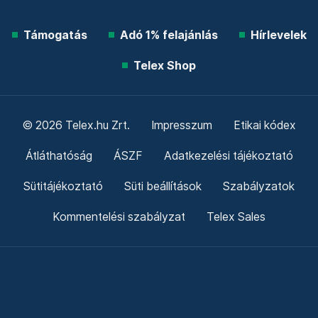
Támogatás
Adó 1% felajánlás
Hírlevelek
Telex Shop
© 2026 Telex.hu Zrt.
Impresszum
Etikai kódex
Átláthatóság
ÁSZF
Adatkezelési tájékoztató
Sütitájékoztató
Süti beállítások
Szabályzatok
Kommentelési szabályzat
Telex Sales