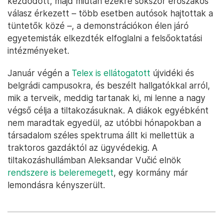
kezdődött, majd miután ezekre sokszor erőszakos
válasz érkezett – több esetben autósok hajtottak a
tüntetők közé –, a demonstrációkon élen járó
egyetemisták elkezdték elfoglalni a felsőoktatási
intézményeket.
Január végén a
Telex is ellátogatott
újvidéki és
belgrádi campusokra, és beszélt hallgatókkal arról,
mik a terveik, meddig tartanak ki, mi lenne a nagy
végső célja a tiltakozásuknak. A diákok egyébként
nem maradtak egyedül, az utóbbi hónapokban a
társadalom széles spektruma állt ki mellettük a
traktoros gazdáktól az ügyvédekig. A
tiltakozáshullámban Aleksandar Vučić elnök
rendszere is beleremegett
, egy kormány már
lemondásra kényszerült.