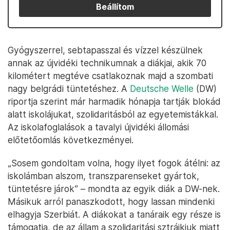
Beállítom
Gyógyszerrel, sebtapasszal és vízzel készülnek
annak az újvidéki technikumnak a diákjai, akik 70
kilométert megtéve csatlakoznak majd a szombati
nagy belgrádi tüntetéshez. A
Deutsche Welle
(DW)
riportja szerint már harmadik hónapja tartják blokád
alatt iskolájukat, szolidaritásból az egyetemistákkal.
Az iskolafoglalások a tavalyi újvidéki állomási
előtetőomlás következményei.
„Sosem gondoltam volna, hogy ilyet fogok átélni: az
iskolámban alszom, transzparenseket gyártok,
tüntetésre járok” – mondta az egyik diák a DW-nek.
Másikuk arról panaszkodott, hogy lassan mindenki
elhagyja Szerbiát. A diákokat a tanáraik egy része is
támogatja, de az állam a szolidaritási sztrájkjuk miatt