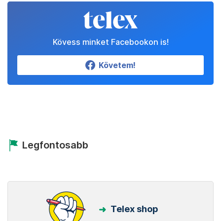
Kövess minket Facebookon is!
Követem!
Legfontosabb
Telex shop