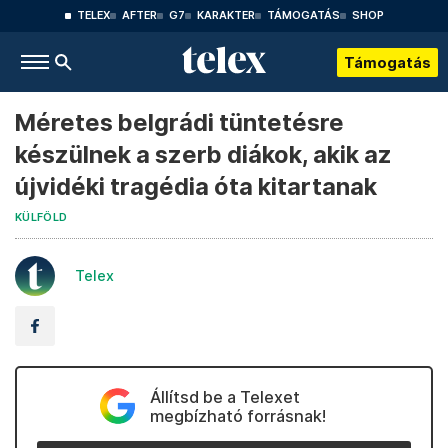
TELEX
AFTER
G7
KARAKTER
TÁMOGATÁS
SHOP
Támogatás
Méretes belgrádi tüntetésre
készülnek a szerb diákok, akik az
újvidéki tragédia óta kitartanak
KÜLFÖLD
Telex
Állítsd be a Telexet
megbízható forrásnak!