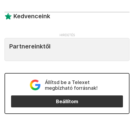
Kedvenceink
Partnereinktől
Állítsd be a Telexet
megbízható forrásnak!
Beállítom