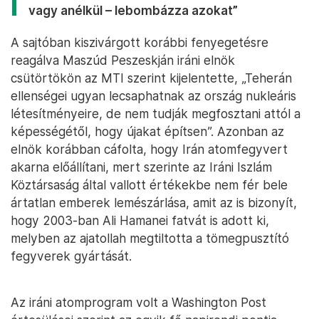
vagy anélkül – lebombázza azokat”
A sajtóban kiszivárgott korábbi fenyegetésre
reagálva Maszúd Peszeskján iráni elnök
csütörtökön az MTI szerint kijelentette, „Teherán
ellenségei ugyan lecsaphatnak az ország nukleáris
létesítményeire, de nem tudják megfosztani attól a
képességétől, hogy újakat építsen”. Azonban az
elnök korábban cáfolta, hogy Irán atomfegyvert
akarna előállítani, mert szerinte az Iráni Iszlám
Köztársaság által vallott értékekbe nem fér bele
ártatlan emberek lemészárlása, amit az is bizonyít,
hogy 2003-ban Ali Hamanei fatvát is adott ki,
melyben az ajatollah megtiltotta a tömegpusztító
fegyverek gyártását.
Az iráni atomprogram volt a Washington Post