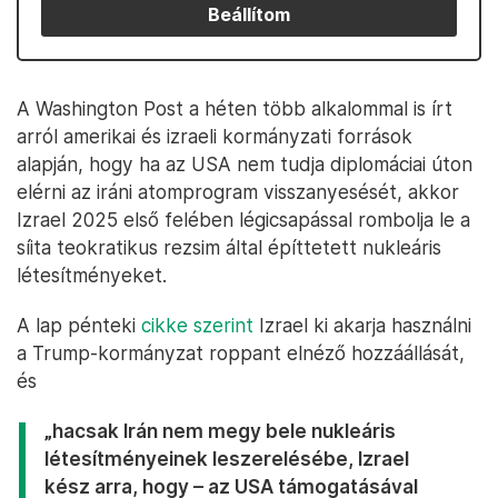
Beállítom
A Washington Post a héten több alkalommal is írt
arról amerikai és izraeli kormányzati források
alapján, hogy ha az USA nem tudja diplomáciai úton
elérni az iráni atomprogram visszanyesését, akkor
Izrael 2025 első felében légicsapással rombolja le a
síita teokratikus rezsim által építtetett nukleáris
létesítményeket.
A lap pénteki
cikke szerint
Izrael ki akarja használni
a Trump-kormányzat roppant elnéző hozzáállását,
és
„hacsak Irán nem megy bele nukleáris
létesítményeinek leszerelésébe, Izrael
kész arra, hogy – az USA támogatásával