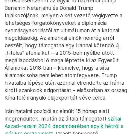
értesülései szerint az egyik fő napirendi pontja
Benjamin Netanjahu és Donald Trump
találkozójának, melyen a két vezető végigvette a
lehetséges forgatókönyveket a diplomáciai
nyomásgyakorlástól az ultimátumon át a katonai
megoldásokig. Az amerikai elnök nemrég arról
beszélt, hogy támogatna egy Iránnal kötendő új,
„hiteles” atomalkut – a 2015-ben nyélbe ütött
megállapodásból ő maga léptette ki az Egyesült
Államokat 2018-ban – kiemelve, hogy a síita
államnak soha nem lehet atomfegyvere. Trump
hivatalba lépése után azonnal elrendelte az Iránra
kirótt szankciók szigorítását – elsősorban az ország
Kína felé irányuló olajexportját véve célba.
Irán hatalmi pozíciói az elmúlt 15 hónap alatt
megrendültek, miután az általa támogatott
szíriai
Aszad-rezsim 2024 decemberében egyik hétről a
másikra összeomlott
, Izraelt fenyegető