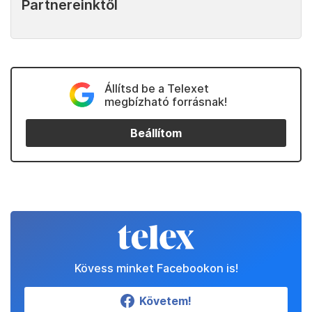
Partnereinktől
Állítsd be a Telexet
megbízható forrásnak!
Beállítom
Kövess minket Facebookon is!
Követem!