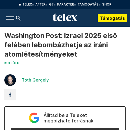
TELEX
AFTER
G7
KARAKTER
TÁMOGATÁS
SHOP
Támogatás
Washington Post: Izrael 2025 első
felében lebombázhatja az iráni
atomlétesítményeket
KÜLFÖLD
Tóth Gergely
Állítsd be a Telexet
megbízható forrásnak!