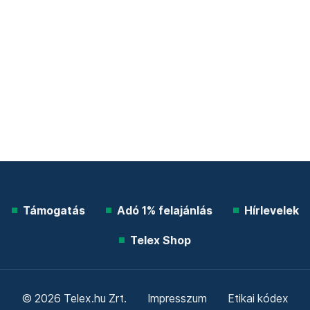
Támogatás
Adó 1% felajánlás
Hírlevelek
Telex Shop
© 2026 Telex.hu Zrt.
Impresszum
Etikai kódex