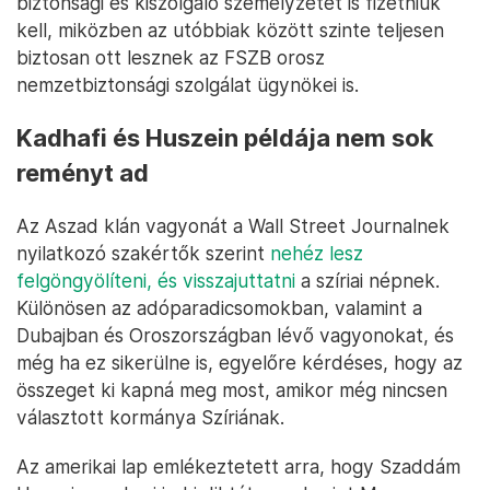
biztonsági és kiszolgáló személyzetet is fizetniük
kell, miközben az utóbbiak között szinte teljesen
biztosan ott lesznek az FSZB orosz
nemzetbiztonsági szolgálat ügynökei is.
Kadhafi és Huszein példája nem sok
reményt ad
Az Aszad klán vagyonát a Wall Street Journalnek
nyilatkozó szakértők szerint
nehéz lesz
felgöngyölíteni, és visszajuttatni
a szíriai népnek.
Különösen az adóparadicsomokban, valamint a
Dubajban és Oroszországban lévő vagyonokat, és
még ha ez sikerülne is, egyelőre kérdéses, hogy az
összeget ki kapná meg most, amikor még nincsen
választott kormánya Szíriának.
Az amerikai lap emlékeztetett arra, hogy Szaddám