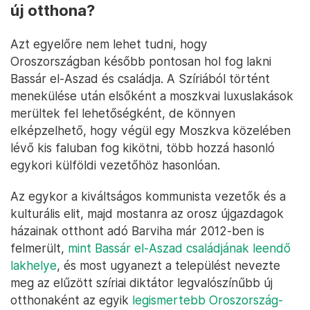
új otthona?
Azt egyelőre nem lehet tudni, hogy
Oroszországban később pontosan hol fog lakni
Bassár el-Aszad és családja. A Szíriából történt
menekülése után elsőként a moszkvai luxuslakások
merültek fel lehetőségként, de könnyen
elképzelhető, hogy végül egy Moszkva közelében
lévő kis faluban fog kikötni, több hozzá hasonló
egykori külföldi vezetőhöz hasonlóan.
Az egykor a kiváltságos kommunista vezetők és a
kulturális elit, majd mostanra az orosz újgazdagok
házainak otthont adó Barviha már 2012-ben is
felmerült,
mint Bassár el-Aszad családjának leendő
lakhelye
, és most ugyanezt a települést nevezte
meg az elűzött szíriai diktátor legvalószínűbb új
otthonaként az egyik
legismertebb Oroszország-