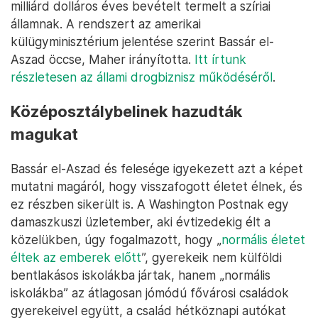
milliárd dolláros éves bevételt termelt a szíriai
államnak. A rendszert az amerikai
külügyminisztérium jelentése szerint Bassár el-
Aszad öccse, Maher irányította.
Itt írtunk
részletesen az állami drogbiznisz működéséről
.
Középosztálybelinek hazudták
magukat
Bassár el-Aszad és felesége igyekezett azt a képet
mutatni magáról, hogy visszafogott életet élnek, és
ez részben sikerült is. A Washington Postnak egy
damaszkuszi üzletember, aki évtizedekig élt a
közelükben, úgy fogalmazott, hogy „
normális életet
éltek az emberek előtt
”, gyerekeik nem külföldi
bentlakásos iskolákba jártak, hanem „normális
iskolákba” az átlagosan jómódú fővárosi családok
gyerekeivel együtt, a család hétköznapi autókat