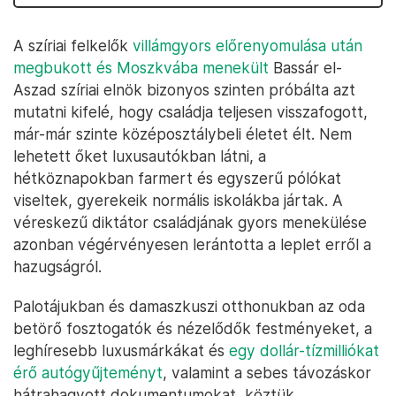
A szíriai felkelők
villámgyors előrenyomulása után
megbukott és Moszkvába menekült
Bassár el-
Aszad szíriai elnök bizonyos szinten próbálta azt
mutatni kifelé, hogy családja teljesen visszafogott,
már-már szinte középosztálybeli életet élt. Nem
lehetett őket luxusautókban látni, a
hétköznapokban farmert és egyszerű pólókat
viseltek, gyerekeik normális iskolákba jártak. A
véreskezű diktátor családjának gyors menekülése
azonban végérvényesen lerántotta a leplet erről a
hazugságról.
Palotájukban és damaszkuszi otthonukban az oda
betörő fosztogatók és nézelődők festményeket, a
leghíresebb luxusmárkákat és
egy dollár-tízmilliókat
érő autógyűjteményt
, valamint a sebes távozáskor
hátrahagyott dokumentumokat, köztük