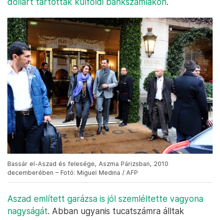
dollárt tartottak külföldi bankszámlákon
.
Bassár el-Aszad és felesége, Aszma Párizsban, 2010
decemberében – Fotó: Miguel Medina / AFP
Aszad említett garázsa is jól szemléltette vagyona
nagyságát
. Abban ugyanis tucatszámra álltak