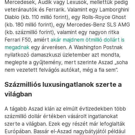
Mercedesek, Audik vagy Lexusok, mellettük pedig
veteránautók és Ferrarik. Valamint egy Lamborghini
Diablo (kb. 110 millió forint), egy Rolls-Royce Ghost
(kb. 180 millió forint), egy Mercedes-Benz SLS AMG
(kb. százmillió forint), valamint egy nagyon ritka
Ferrari F50, amiért
akár majdnem ötmillió dollárt is
megadnak
egy árverésen. A Washington Postnak
nyilatkozó damaszkuszi üzletember azt mondta,
meglepte a gyűjtemény, mert szerinte Aszad „soha
nem vezetett felvágós autókat, még a fia sem”.
Százmilliós luxusingatlanok szerte a
világban
A tágabb Aszad klán az elmúlt évtizedekben több
százmillió dollár értékben vásárolt ingatlanokat
szerte a világban. Ezek egy részét már lefoglalták
Európában. Bassár el-Aszad nagybátyjától például