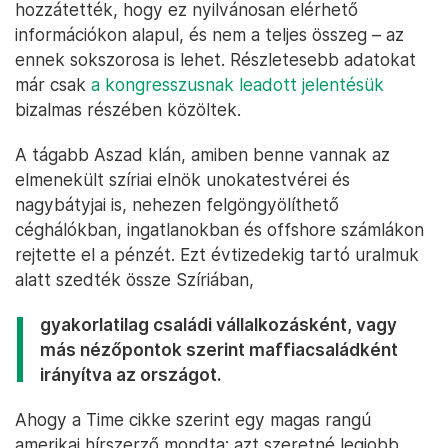
hozzátették, hogy ez nyilvánosan elérhető
információkon alapul, és nem a teljes összeg – az
ennek sokszorosa is lehet. Részletesebb adatokat
már csak
a kongresszusnak leadott jelentésük
bizalmas részében közöltek.
A tágabb Aszad klán, amiben benne vannak az
elmenekült szíriai elnök unokatestvérei és
nagybátyjai is, nehezen felgöngyölíthető
céghálókban, ingatlanokban és offshore számlákon
rejtette el a pénzét. Ezt évtizedekig tartó uralmuk
alatt szedték össze Szíriában,
gyakorlatilag családi vállalkozásként, vagy
más nézőpontok szerint maffiacsaládként
irányítva az országot.
Ahogy a Time cikke szerint egy magas rangú
amerikai hírszerző mondta: azt szeretné legjobb