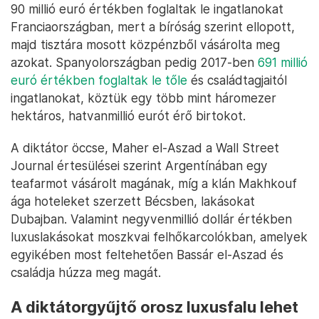
90 millió euró értékben foglaltak le ingatlanokat
Franciaországban, mert a bíróság szerint ellopott,
majd tisztára mosott közpénzből vásárolta meg
azokat. Spanyolországban pedig 2017-ben
691 millió
euró értékben foglaltak le tőle
és családtagjaitól
ingatlanokat, köztük egy több mint háromezer
hektáros, hatvanmillió eurót érő birtokot.
A diktátor öccse, Maher el-Aszad a Wall Street
Journal értesülései szerint Argentínában egy
teafarmot vásárolt magának, míg a klán Makhkouf
ága hoteleket szerzett Bécsben, lakásokat
Dubajban. Valamint negyvenmillió dollár értékben
luxuslakásokat moszkvai felhőkarcolókban, amelyek
egyikében most feltehetően Bassár el-Aszad és
családja húzza meg magát.
A diktátorgyűjtő orosz luxusfalu lehet