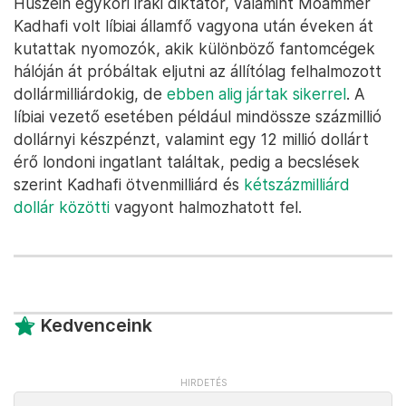
Huszein egykori iraki diktátor, valamint Moammer
Kadhafi volt líbiai államfő vagyona után éveken át
kutattak nyomozók, akik különböző fantomcégek
hálóján át próbáltak eljutni az állítólag felhalmozott
dollármilliárdokig, de
ebben alig jártak sikerrel
. A
líbiai vezető esetében például mindössze százmillió
dollárnyi készpénzt, valamint egy 12 millió dollárt
érő londoni ingatlant találtak, pedig a becslések
szerint Kadhafi ötvenmilliárd és
kétszázmilliárd
dollár közötti
vagyont halmozhatott fel.
Kedvenceink