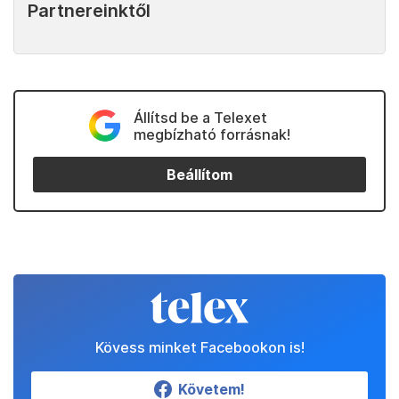
Partnereinktől
Állítsd be a Telexet
megbízható forrásnak!
Beállítom
Kövess minket Facebookon is!
Követem!