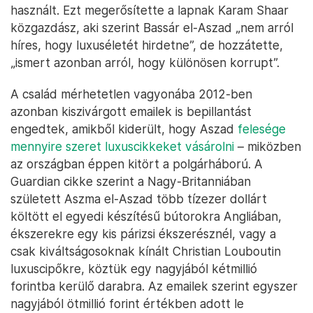
használt. Ezt megerősítette a lapnak Karam Shaar
közgazdász, aki szerint Bassár el-Aszad „nem arról
híres, hogy luxuséletét hirdetne”, de hozzátette,
„ismert azonban arról, hogy különösen korrupt”.
A család mérhetetlen vagyonába 2012-ben
azonban kiszivárgott emailek is bepillantást
engedtek, amikből kiderült, hogy Aszad
felesége
mennyire szeret luxuscikkeket vásárolni
– miközben
az országban éppen kitört a polgárháború. A
Guardian cikke szerint a Nagy-Britanniában
született Aszma el-Aszad több tízezer dollárt
költött el egyedi készítésű bútorokra Angliában,
ékszerekre egy kis párizsi ékszerésznél, vagy a
csak kiváltságosoknak kínált Christian Louboutin
luxuscipőkre, köztük egy nagyjából kétmillió
forintba kerülő darabra. Az emailek szerint egyszer
nagyjából ötmillió forint értékben adott le