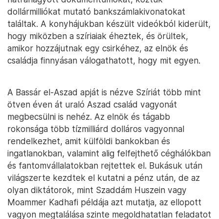
dollármilliókat mutató bankszámlakivonatokat
találtak. A konyhájukban készült videókból kiderült,
hogy miközben a szíriaiak éheztek, és örültek,
amikor hozzájutnak egy csirkéhez, az elnök és
családja finnyásan válogathatott, hogy mit egyen.
A Bassár el-Aszad apját is nézve Szíriát több mint
ötven éven át uraló Aszad család vagyonát
megbecsülni is nehéz. Az elnök és tágabb
rokonsága több tízmilliárd dolláros vagyonnal
rendelkezhet, amit külföldi bankokban és
ingatlanokban, valamint alig felfejthető céghálókban
és fantomvállalatokban rejtettek el. Bukásuk után
világszerte kezdtek el kutatni a pénz után, de az
olyan diktátorok, mint Szaddám Huszein vagy
Moammer Kadhafi példája azt mutatja, az ellopott
vagyon megtalálása szinte megoldhatatlan feladatot