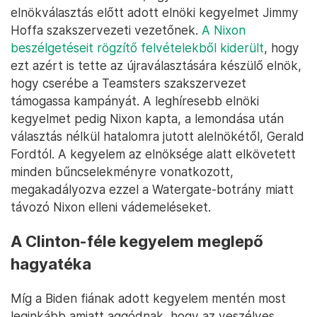
elnökválasztás előtt adott elnöki kegyelmet Jimmy
Hoffa szakszervezeti vezetőnek.
A Nixon
beszélgetéseit rögzítő felvételekből kiderült
, hogy
ezt azért is tette az újraválasztására készülő elnök,
hogy cserébe a Teamsters szakszervezet
támogassa kampányát. A leghíresebb elnöki
kegyelmet pedig Nixon kapta, a lemondása után
választás nélkül hatalomra jutott alelnökétől, Gerald
Fordtól. A kegyelem az elnöksége alatt elkövetett
minden bűncselekményre vonatkozott,
megakadályozva ezzel a Watergate-botrány miatt
távozó Nixon elleni vádemeléseket.
A Clinton-féle kegyelem meglepő
hagyatéka
Míg a Biden fiának adott kegyelem mentén most
leginkább amiatt aggódnak, hogy az veszélyes