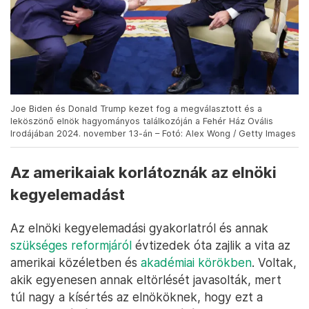
Joe Biden és Donald Trump kezet fog a megválasztott és a
leköszönő elnök hagyományos találkozóján a Fehér Ház Ovális
Irodájában 2024. november 13-án – Fotó: Alex Wong / Getty Images
Az amerikaiak korlátoznák az elnöki
kegyelemadást
Az elnöki kegyelemadási gyakorlatról és annak
szükséges reformjáról
évtizedek óta zajlik a vita az
amerikai közéletben és
akadémiai körökben
. Voltak,
akik egyenesen annak eltörlését javasolták, mert
túl nagy a kísértés az elnököknek, hogy ezt a