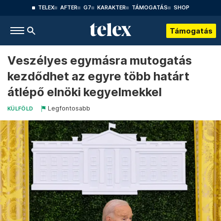
TELEX
AFTER
G7
KARAKTER
TÁMOGATÁS
SHOP
Támogatás
Veszélyes egymásra mutogatás
kezdődhet az egyre több határt
átlépő elnöki kegyelmekkel
Legfontosabb
KÜLFÖLD