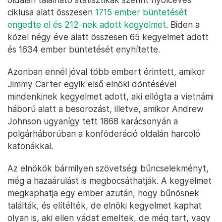
ciklusa alatt összesen
1715 ember büntetését
engedte el és 212-nek adott kegyelmet
. Biden a
közel négy éve alatt összesen 65 kegyelmet adott
és 1634 ember büntetését enyhítette.
Azonban ennél jóval több embert érintett, amikor
Jimmy Carter egyik első elnöki döntésével
mindenkinek kegyelmet adott, aki ellógta a vietnámi
háború alatt a besorozást, illetve, amikor Andrew
Johnson ugyanígy tett 1868 karácsonyán a
polgárháborúban a konföderáció oldalán harcoló
katonákkal.
Az elnökök bármilyen szövetségi bűncselekményt,
még a hazaárulást is megbocsáthatják. A kegyelmet
megkaphatja egy ember azután, hogy bűnösnek
találták, és elítélték, de elnöki kegyelmet kaphat
olyan is, aki ellen vádat emeltek, de még tart, vagy