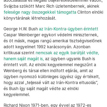
adócsalással és illegális olajkereskedelemmel vádolt,
Svájcba szökött Marc Rich üzletembernek, akinek
felesége nagy összegekkel támogatta
Clinton elnöki
könyvtárának létrehozását.
George H.W. Bush
az Irán-Kontra-ügyben érintett
Caspar Weinberger egykori védelmi miniszternek,
és öt másik, magas rangú amerikai tisztségviselőnek
adott kegyelmet 1992 karácsonyán. Azonban
kritikusai szerint
nemcsak az egyik barátját védte,
hanem saját magát is,
az ügyben ugyanis Bush is
érintett volt. Az elnöki kegyelemmel megszűnt a
Weinberg és társai ellen indított eljárás, amit az
ügyben nyomozó különleges ügyész úgy értékelt,
hogy azzal „teljessé vált az Irán-Kontra eltusolás”,
és Bush így saját magát védte az elnöki
kegyelemmel.
Richard Nixon 1971-ben, egy évvel az 1972-es