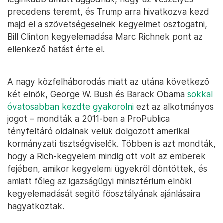
precedens teremt, és Trump arra hivatkozva kezd
majd el a szövetségeseinek kegyelmet osztogatni,
Bill Clinton kegyelemadása Marc Richnek pont az
ellenkező hatást érte el.
A nagy közfelháborodás miatt az utána következő
két elnök, George W. Bush és Barack Obama
sokkal
óvatosabban kezdte gyakorolni
ezt az alkotmányos
jogot – mondták a 2011-ben a ProPublica
tényfeltáró oldalnak velük dolgozott amerikai
kormányzati tisztségviselők. Többen is azt mondták,
hogy a Rich-kegyelem mindig ott volt az emberek
fejében, amikor kegyelemi ügyekről döntöttek, és
amiatt főleg az igazságügyi minisztérium elnöki
kegyelemadását segítő főosztályának ajánlásaira
hagyatkoztak.