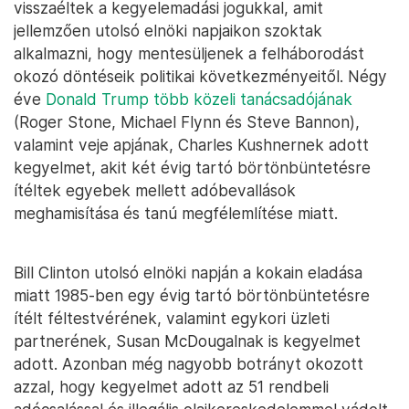
visszaéltek a kegyelemadási jogukkal, amit
jellemzően utolsó elnöki napjaikon szoktak
alkalmazni, hogy mentesüljenek a felháborodást
okozó döntéseik politikai következményeitől. Négy
éve
Donald Trump több közeli tanácsadójának
(Roger Stone, Michael Flynn és Steve Bannon),
valamint veje apjának, Charles Kushnernek adott
kegyelmet, akit két évig tartó börtönbüntetésre
ítéltek egyebek mellett adóbevallások
meghamisítása és tanú megfélemlítése miatt.
Bill Clinton utolsó elnöki napján a kokain eladása
miatt 1985-ben egy évig tartó börtönbüntetésre
ítélt féltestvérének, valamint egykori üzleti
partnerének, Susan McDougalnak is kegyelmet
adott. Azonban még nagyobb botrányt okozott
azzal, hogy kegyelmet adott az 51 rendbeli