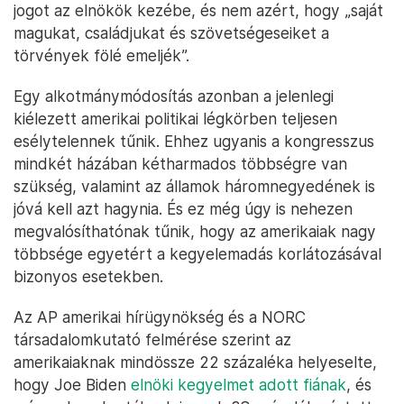
jogot az elnökök kezébe, és nem azért, hogy „saját
magukat, családjukat és szövetségeseiket a
törvények fölé emeljék”.
Egy alkotmánymódosítás azonban a jelenlegi
kiélezett amerikai politikai légkörben teljesen
esélytelennek tűnik. Ehhez ugyanis a kongresszus
mindkét házában kétharmados többségre van
szükség, valamint az államok háromnegyedének is
jóvá kell azt hagynia. És ez még úgy is nehezen
megvalósíthatónak tűnik, hogy az amerikaiak nagy
többsége egyetért a kegyelemadás korlátozásával
bizonyos esetekben.
Az AP amerikai hírügynökség és a NORC
társadalomkutató felmérése szerint az
amerikaiaknak mindössze 22 százaléka helyeselte,
hogy Joe Biden
elnöki kegyelmet adott fiának
, és