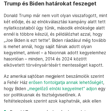
Trump és Biden határokat feszeget
Donald Trump már nem volt olyan visszafogott, mint
két elődje, és az elnökválasztási kampány alatt tett
nyilatkozataiból úgy tűnik, második elnöksége alatt
ennél is többre készül, és példálózhat azzal, hogy
„Joe Biden is ezt tette”. Biden ráadásul még tovább
is mehet annál, hogy saját fiának adott olyan
kegyelmet, amivel – a Nixonnak adott kegyelemhez
hasonlóan – minden, 2014 és 2024 között
elkövetett törvénysértésért mentességet kapott.
Az amerikai sajtóban megjelent beszámolók szerint
a Fehér Ház
erősen fontolgatja annak lehetőségét
,
hogy Biden
„megelőző elnöki kegyelmet” adjon
egy
sor politikusnak és tisztségviselőnek. A
feltételezések szerint azok kaphatnák, akik ellen