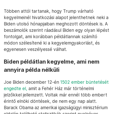
Többen attól tartanak, hogy Trump várható
kegyelmeinél hivatkozási alapot jelenthetnek neki a
Biden utolsó hónapjaiban meghozott döntések is. A
beszámolók szerint ráadásul Biden egy olyan lépést
fontolgat, ami korábban példátlannak számító
módon szélesítené ki a kegyelemgyakorlást, és
egyenesen veszélyessé válhat.
Biden példátlan kegyelme, ami nem
annyira példa nélküli
Joe Biden december 12-én
1502 ember büntetését
engedte el,
amit a Fehér Ház már történelmi
jelzőkkel jellemzett. Voltak már ennél több embert
érintő elnöki döntések, de nem egy nap alatt.
Barack Obama az amerikai igazságügyi minisztérium
oldalán található statisztikák szerint nyolcéves