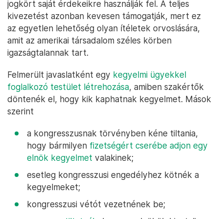
jogkört saját érdekeikre használják fel. A teljes
kivezetést azonban kevesen támogatják, mert ez
az egyetlen lehetőség olyan ítéletek orvoslására,
amit az amerikai társadalom széles körben
igazságtalannak tart.
Felmerült javaslatként egy
kegyelmi ügyekkel
foglalkozó testület létrehozása
, amiben szakértők
döntenék el, hogy kik kaphatnak kegyelmet. Mások
szerint
a kongresszusnak törvényben kéne tiltania,
hogy bármilyen
fizetségért cserébe adjon egy
elnök kegyelmet
valakinek;
esetleg kongresszusi engedélyhez kötnék a
kegyelmeket;
kongresszusi vétót vezetnének be;