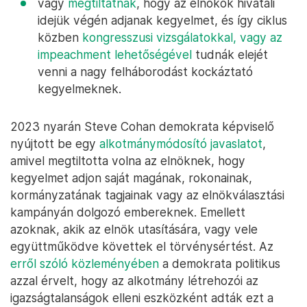
vagy
megtiltatnák
, hogy az elnökök hivatali
idejük végén adjanak kegyelmet, és így ciklus
közben
kongresszusi vizsgálatokkal, vagy az
impeachment lehetőségével
tudnák elejét
venni a nagy felháborodást kockáztató
kegyelmeknek.
2023 nyarán Steve Cohan demokrata képviselő
nyújtott be egy
alkotmánymódosító javaslatot
,
amivel megtiltotta volna az elnöknek, hogy
kegyelmet adjon saját magának, rokonainak,
kormányzatának tagjainak vagy az elnökválasztási
kampányán dolgozó embereknek. Emellett
azoknak, akik az elnök utasítására, vagy vele
együttműködve követtek el törvénysértést. Az
erről szóló közleményében
a demokrata politikus
azzal érvelt, hogy az alkotmány létrehozói az
igazságtalanságok elleni eszközként adták ezt a