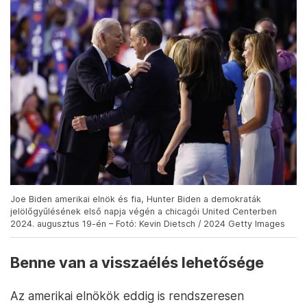
Joe Biden amerikai elnök és fia, Hunter Biden a demokraták
jelölőgyűlésének első napja végén a chicagói United Centerben
2024. augusztus 19-én – Fotó: Kevin Dietsch / 2024 Getty Images
Benne van a visszaélés lehetősége
Az amerikai elnökök eddig is rendszeresen