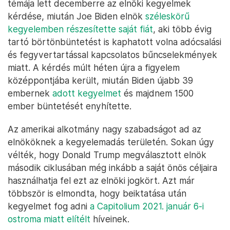
témája lett decemberre az elnöki kegyelmek
kérdése, miután Joe Biden elnök
széleskörű
kegyelemben részesítette saját fiát
, aki több évig
tartó börtönbüntetést is kaphatott volna adócsalási
és fegyvertartással kapcsolatos bűncselekmények
miatt. A kérdés múlt héten újra a figyelem
középpontjába került, miután Biden újabb 39
embernek
adott kegyelmet
és majdnem 1500
ember büntetését enyhítette.
Az amerikai alkotmány nagy szabadságot ad az
elnököknek a kegyelemadás területén. Sokan úgy
vélték, hogy Donald Trump megválasztott elnök
második ciklusában még inkább a saját önös céljaira
használhatja fel ezt az elnöki jogkört. Azt már
többször is elmondta, hogy beiktatása után
kegyelmet fog adni
a Capitolium 2021. január 6-i
ostroma miatt elítélt
híveinek.