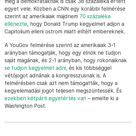
még a demokratáknak is csak 38 százaléka értett
egyet vele. Közben a CNN egy korábbi felmérése
szerint az amerikaiak majdnem
70 százaléka
ellenezte
, hogy Donald Trump kegyelmet adjon a
Capitolium elleni ostrom miatt elítélt embereknek.
A YouGov felmérése szerint az amerikaiak 3-1
arányban támogatják, hogy egy elnök ne tudjon
saját magának, és 2-1 arányban, hogy rokonaiknak
se tudjon kegyelmet adni,
és kis többséggel
vétójogot adnának a kongresszusnak is. A
felmérésben csak azt nem támogatták, hogy a
kegyelemadási jogot teljesen megszüntessék. És
ezekben kétpárti egyetértés van
– emelte ki a
Washington Post.