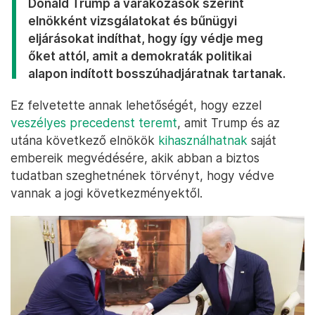
Donald Trump a várakozások szerint
elnökként vizsgálatokat és bűnügyi
eljárásokat indíthat, hogy így védje meg
őket attól, amit a demokraták politikai
alapon indított bosszúhadjáratnak tartanak.
Ez felvetette annak lehetőségét, hogy ezzel
veszélyes precedenst teremt
, amit Trump és az
utána következő elnökök
kihasználhatnak
saját
embereik megvédésére, akik abban a biztos
tudatban szeghetnének törvényt, hogy védve
vannak a jogi következményektől.