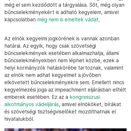
még el sem kezdődött a tárgyalása. Sőt, még olyan
bűncselekményekért is adható kegyelem, amivel
kapcsolatban
még nem is emeltek vádat
.
Az elnök kegyelmi jogkörének is vannak azonban
határai. Az egyik, hogy csak szövetségi
bűncselekmények esetében alkalmazhatja, állami
bűncselekményekben nem léphet közbe, ezek a
helyi kormányzók hatáskörébe tartoznak, valamint
az elnök nem adhat kegyelmet a jövőben
elkövetett bűncselekményekre sem. Emellett nincs
kegyelmezési joga az impeachment eljárásban elítélt
emberek esetében. Ez az a
kongresszusi
alkotmányos vádeljárás
, amivel elnököket, bírákat
és szövetségi tisztségviselőket mozdíthatnak el
hivatalukból.