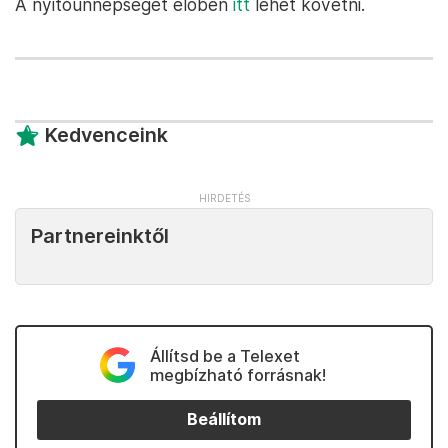
A nyitóünnepséget élőben
itt
lehet követni.
Kedvenceink
Partnereinktől
Állítsd be a Telexet
megbízható forrásnak!
Beállítom