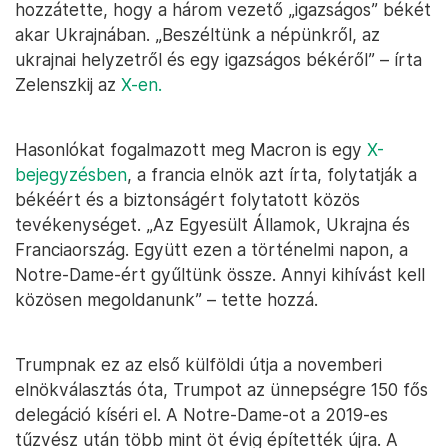
hozzátette, hogy a három vezető „igazságos” békét
akar Ukrajnában. „Beszéltünk a népünkről, az
ukrajnai helyzetről és egy igazságos békéről” – írta
Zelenszkij az
X-en.
Hasonlókat fogalmazott meg Macron is egy
X-
bejegyzésben
, a francia elnök azt írta, folytatják a
békéért és a biztonságért folytatott közös
tevékenységet. „Az Egyesült Államok, Ukrajna és
Franciaország. Együtt ezen a történelmi napon, a
Notre-Dame-ért gyűltünk össze. Annyi kihívást kell
közösen megoldanunk” – tette hozzá.
Trumpnak ez az első külföldi útja a novemberi
elnökválasztás óta, Trumpot az ünnepségre 150 fős
delegáció kíséri el. A Notre-Dame-ot a 2019-es
tűzvész után több mint öt évig építették újra. A