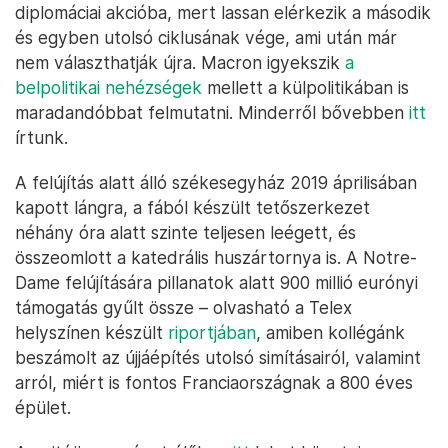
diplomáciai akcióba, mert lassan elérkezik a második
és egyben utolsó ciklusának vége, ami után már
nem választhatják újra. Macron igyekszik
a
belpolitikai nehézségek
mellett a külpolitikában is
maradandóbbat felmutatni. Minderről bővebben
itt
írtunk.
A felújítás alatt álló székesegyház 2019 áprilisában
kapott lángra, a fából készült tetőszerkezet
néhány óra alatt szinte teljesen leégett, és
összeomlott a katedrális huszártornya is. A Notre-
Dame felújítására pillanatok alatt 900 millió eurónyi
támogatás gyűlt össze – olvasható a Telex
helyszínen készült
riportjában
, amiben kollégánk
beszámolt az újjáépítés utolsó simításairól, valamint
arról, miért is fontos Franciaországnak a 800 éves
épület.