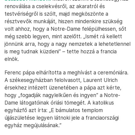
renoválása a cselekvésről, az akaratról és
testvériségről is szólt, majd megköszönte a
résztvevők munkáját, hiszen mindenkire szükség
volt ahhoz, hogy a Notre-Dame felépülhessen, sőt
még szebb legyen, mint azelőtt. „Ismét rá kellett
jönnünk arra, hogy a nagy nemzetek a lehetetlennel
is meg tudnak küzdeni” – tette hozzá a francia
elnök.
Ferenc pápa elhárította a meghívást a ceremóniára.
A székesegyházban felolvasott, Laurent Ulrich
érsekhez intézett üzenetében a pápa azt kérte,
hogy „fogadják nagylelkűen és ingyen” a Notre-
Dame látogatóinak óriási tömegét. A katolikus
egyházfő azt írta: „E bámulatos templom
újjászületése legyen látnoki jele a franciaországi
egyház megújulásának.”