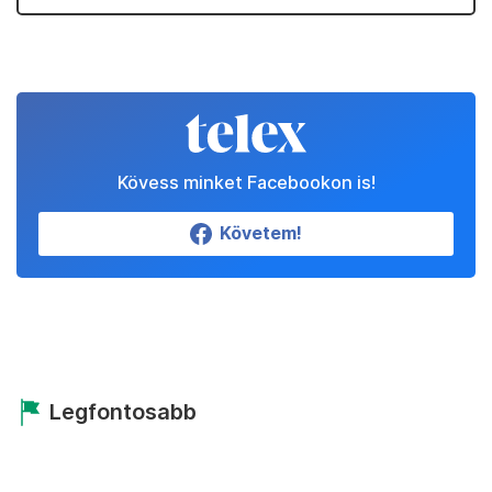
Kövess minket Facebookon is!
Követem!
Legfontosabb