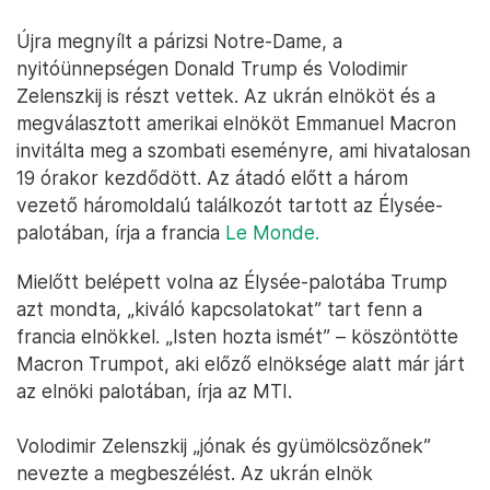
Újra megnyílt a párizsi Notre-Dame, a
nyitóünnepségen Donald Trump és Volodimir
Zelenszkij is részt vettek. Az ukrán elnököt és a
megválasztott amerikai elnököt Emmanuel Macron
invitálta meg a szombati eseményre, ami hivatalosan
19 órakor kezdődött. Az átadó előtt a három
vezető háromoldalú találkozót tartott az Élysée-
palotában, írja a francia
Le Monde.
Mielőtt belépett volna az Élysée-palotába Trump
azt mondta, „kiváló kapcsolatokat” tart fenn a
francia elnökkel. „Isten hozta ismét” – köszöntötte
Macron Trumpot, aki előző elnöksége alatt már járt
az elnöki palotában, írja az MTI.
Volodimir Zelenszkij „jónak és gyümölcsözőnek”
nevezte a megbeszélést. Az ukrán elnök