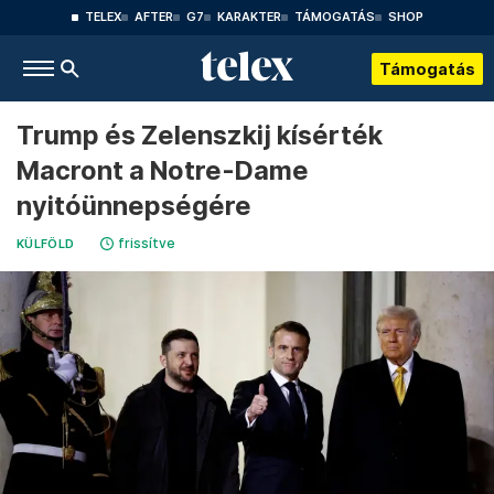
TELEX
AFTER
G7
KARAKTER
TÁMOGATÁS
SHOP
Támogatás
Trump és Zelenszkij kísérték
Macront a Notre-Dame
nyitóünnepségére
frissítve
KÜLFÖLD