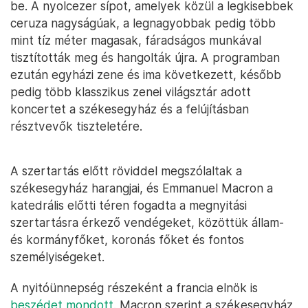
be. A nyolcezer sípot, amelyek közül a legkisebbek
ceruza nagyságúak, a legnagyobbak pedig több
mint tíz méter magasak, fáradságos munkával
tisztították meg és hangolták újra. A programban
ezután egyházi zene és ima következett, később
pedig több klasszikus zenei világsztár adott
koncertet a székesegyház és a felújításban
résztvevők tiszteletére.
A szertartás előtt röviddel megszólaltak a
székesegyház harangjai, és Emmanuel Macron a
katedrális előtti téren fogadta a megnyitási
szertartásra érkező vendégeket, közöttük állam-
és kormányfőket, koronás főket és fontos
személyiségeket.
A nyitóünnepség részeként a francia elnök is
beszédet mondott.
Macron szerint a székesegyház