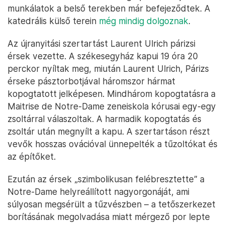
munkálatok a belső terekben már befejeződtek. A
katedrális külső terein
még mindig dolgoznak
.
Az újranyitási szertartást Laurent Ulrich párizsi
érsek vezette. A székesegyház kapui 19 óra 20
perckor nyíltak meg, miután Laurent Ulrich, Párizs
érseke pásztorbotjával háromszor hármat
kopogtatott jelképesen. Mindhárom kopogtatásra a
Maitrise de Notre-Dame zeneiskola kórusai egy-egy
zsoltárral válaszoltak. A harmadik kopogtatás és
zsoltár után megnyílt a kapu. A szertartáson részt
vevők hosszas ovációval ünnepelték a tűzoltókat és
az építőket.
Ezután az érsek „szimbolikusan felébresztette” a
Notre-Dame helyreállított nagyorgonáját, ami
súlyosan megsérült a tűzvészben – a tetőszerkezet
borításának megolvadása miatt mérgező por lepte