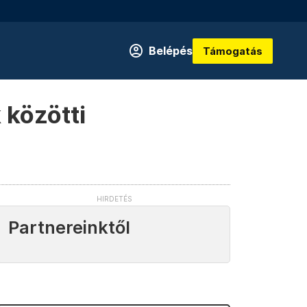
Belépés
Támogatás
 közötti
Partnereinktől