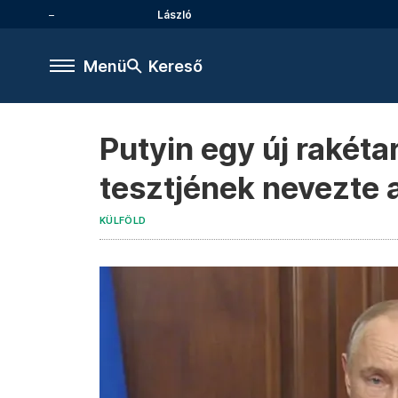
László
Menü
Kereső
Putyin egy új rakét
tesztjének nevezte 
KÜLFÖLD