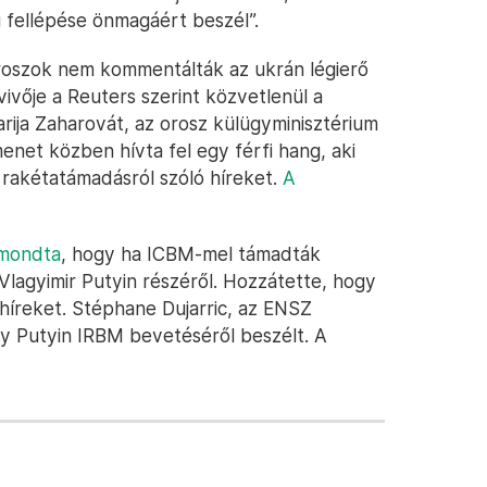
i fellépése önmagáért beszél”.
oroszok nem kommentálták az ukrán légierő
vivője a Reuters szerint közvetlenül a
arija Zaharovát, az orosz külügyminisztérium
menet közben hívta fel egy férfi hang, aki
 rakétatámadásról szóló híreket.
A
 mondta
, hogy ha ICBM-mel támadták
Vlagyimir Putyin részéről. Hozzátette, hogy
ó híreket. Stéphane Dujarric, az ENSZ
gy Putyin IRBM bevetéséről beszélt. A