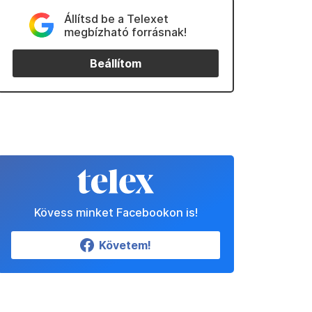
Állítsd be a Telexet
megbízható forrásnak!
Beállítom
Kövess minket Facebookon is!
Követem!