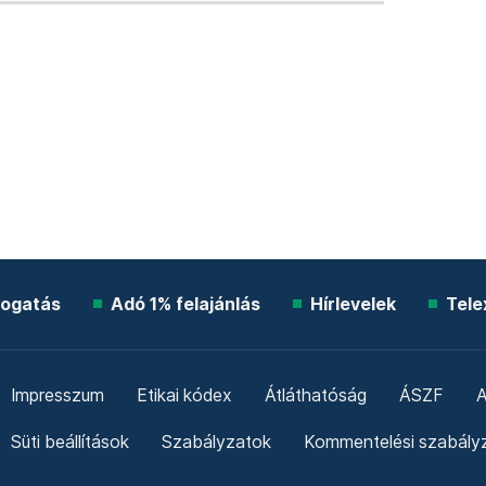
ogatás
Adó 1% felajánlás
Hírlevelek
Tele
Impresszum
Etikai kódex
Átláthatóság
ÁSZF
A
Süti beállítások
Szabályzatok
Kommentelési szabály