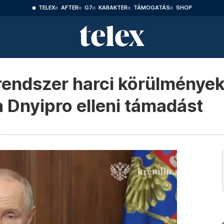
TELEX
AFTER
G7
KARAKTER
TÁMOGATÁS
SHOP
arendszer harci körülmények
a Dnyipro elleni támadást