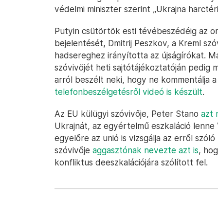
védelmi miniszter szerint „Ukrajna harctér
Putyin csütörtök esti tévébeszédéig az 
bejelentését, Dmitrij Peszkov, a Kreml szó
hadsereghez irányította az újságírókat. M
szóvivőjét heti sajtótájékoztatóján pedig 
arról beszélt neki, hogy ne kommentálja a
telefonbeszélgetésről videó is készült
.
Az EU külügyi szóvivője, Peter Stano
azt
Ukrajnát, az egyértelmű eszkaláció lenne 
egyelőre az unió is vizsgálja az erről szól
szóvivője
aggasztónak nevezte azt is
, ho
konfliktus deeszkalációjára szólított fel.