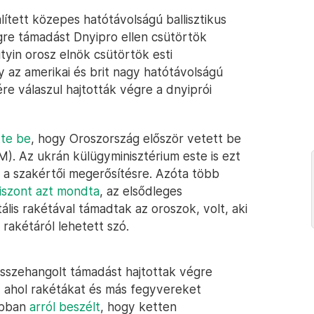
ített közepes hatótávolságú ballisztikus
gre támadást Dnyipro ellen csütörtök
tyin orosz elnök csütörtök esti
az amerikai és brit nagy hatótávolságú
re válaszul hajtották végre a dnyiprói
tte be
, hogy Oroszország először vetett be
BM). Az ukrán külügyminisztérium este is ezt
k a szakértői megerősítésre. Azóta több
iszont azt mondta
, az elsődleges
ális rakétával támadtak az oroszok, volt, aki
 rakétáról lehetett szó.
összehangolt támadást hajtottak végre
n, ahol rakétákat és más fegyvereket
ábban
arról beszélt
, hogy ketten