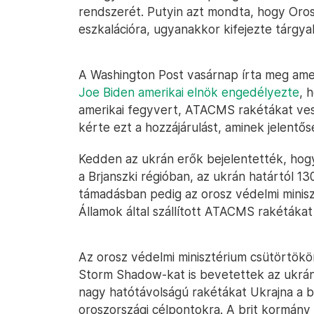
rendszerét. Putyin azt mondta, hogy Oros
eszkalációra, ugyanakkor kifejezte tárgyal
A Washington Post vasárnap írta meg ameri
Joe Biden amerikai elnök engedélyezte
, 
amerikai fegyvert, ATACMS rakétákat ves
kérte ezt a hozzájárulást, aminek jelentő
Kedden az ukrán erők bejelentették, hogy
a Brjanszki régióban, az ukrán határtól 1
támadásban pedig az orosz védelmi minisz
Államok által szállított ATACMS rakétákat 
Az orosz védelmi minisztérium csütörtökön
Storm Shadow-kat is bevetettek az ukrán, 
nagy hatótávolságú rakétákat Ukrajna a b
oroszországi célpontokra. A brit kormány