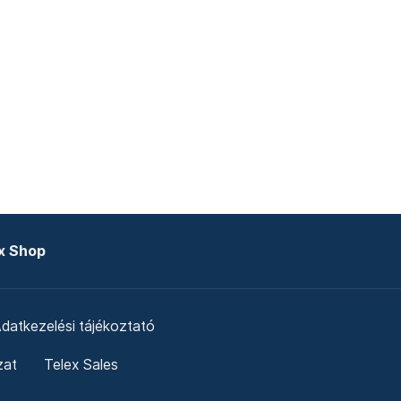
x Shop
datkezelési tájékoztató
zat
Telex Sales