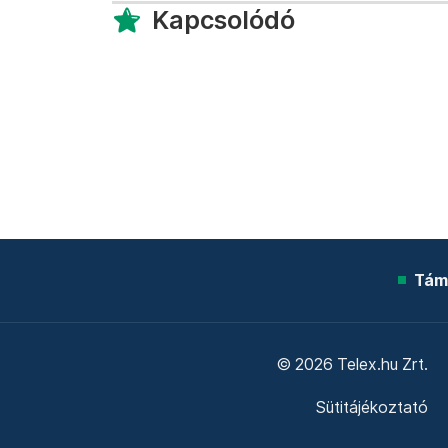
Kapcsolódó
Tám
© 2026 Telex.hu Zrt.
Sütitájékoztató