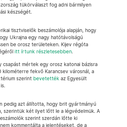
zország tükörválaszt fog adni bármilyen
ási készségét.
kai tisztviselők beszámolója alapján, hogy
hogy Ukrajna egy nagy hatótávolságú
sen be orosz területeken. Kijev régóta
ségéről
itt írtunk részletesebben
.
 csapást mértek egy orosz katonai bázisra
30 kilométerre fekvő Karancsev városnál, a
térium szerint
bevetették
az Egyesült
is.
 pedig azt állította, hogy brit gyártmányú
szerintük két ilyet lőtt le a légvédelmük. A
eszámolók szerint szerdán lőtte ki
 nem kommentálta a jelentéseket, de a