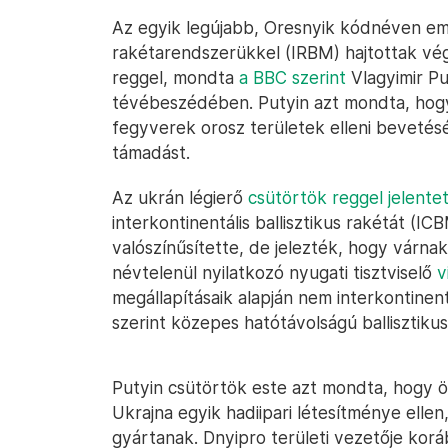
Az egyik legújabb, Oresnyik kódnéven eml
rakétarendszerükkel (IRBM) hajtottak vé
reggel, mondta
a BBC szerint
Vlagyimir Pu
tévébeszédében. Putyin azt mondta, hogy 
fegyverek orosz területek elleni bevetésé
támadást.
Az ukrán légierő
csütörtök reggel jelente
interkontinentális ballisztikus rakétát (IC
valószínűsítette, de jelezték, hogy várna
névtelenül nyilatkozó nyugati tisztviselő
v
megállapításaik alapján nem interkontinent
szerint közepes hatótávolságú ballisztikus
Putyin csütörtök este azt mondta, hogy 
Ukrajna egyik hadiipari létesítménye elle
gyártanak. Dnyipro területi vezetője kor