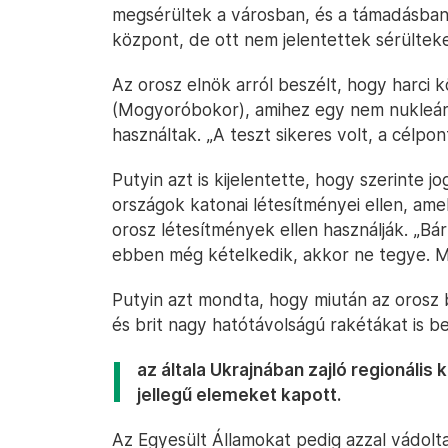
megsérültek a városban, és a támadásban
központ, de ott nem jelentettek sérülteke
Az orosz elnök arról beszélt, hogy harci
(Mogyoróbokor), amihez egy nem nukleáris,
használtak. „A teszt sikeres volt, a célpont
Putyin azt is kijelentette, hogy szerinte 
országok katonai létesítményei ellen, am
orosz létesítmények ellen használják. „Bár
ebben még kételkedik, akkor ne tegye. Mi
Putyin azt mondta, hogy miután az orosz br
és brit nagy hatótávolságú rakétákat is b
az általa Ukrajnában zajló regionális
jellegű elemeket kapott.
Az Egyesült Államokat pedig azzal vádolta,