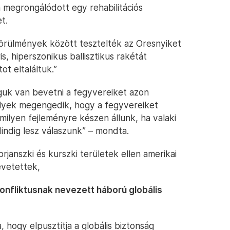
 megrongálódott egy rehabilitációs
t.
 körülmények között tesztelték az Oresnyiket
 hiperszonikus ballisztikus rakétát
ot eltaláltuk.”
joguk van bevetni a fegyvereiket azon
elyek megengedik, hogy a fegyvereiket
milyen fejleményre készen állunk, ha valaki
ndig lesz válaszunk” – mondta.
janszki és kurszki területek ellen amerikai
evetettek,
 konfliktusnak nevezett háború globális
 hogy elpusztítja a globális biztonság