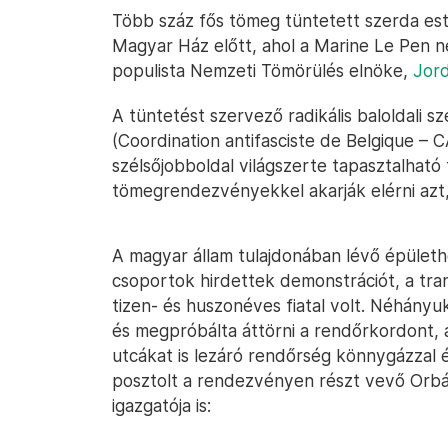
Több száz fős tömeg tüntetett szerda es
Magyar Ház előtt, ahol a Marine Le Pen ne
populista Nemzeti Tömörülés elnöke,
Jord
A tüntetést szervező radikális baloldali s
(Coordination antifasciste de Belgique – C
szélsőjobboldal világszerte tapasztalhat
tömegrendezvényekkel akarják elérni azt,
A magyar állam tulajdonában lévő épülethez
csoportok hirdettek demonstrációt, a tr
tizen- és huszonéves fiatal volt. Néhányuk
és megpróbálta áttörni a rendőrkordont, a
utcákat is lezáró rendőrség könnygázzal é
posztolt a rendezvényen részt vevő Orbán 
igazgatója is: