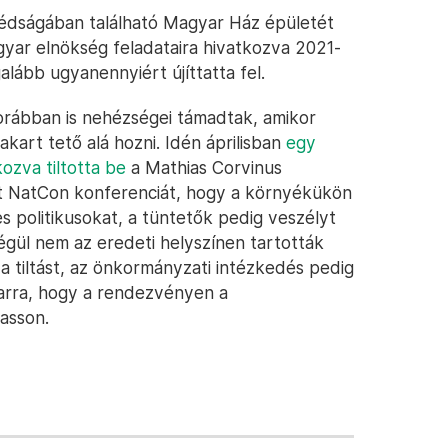
zédságában található Magyar Ház épületét
ar elnökség feladataira hivatkozva 2021-
alább ugyanennyiért újíttatta fel.
rábban is nehézségei támadtak, amikor
kart tető alá hozni. Idén áprilisban
egy
kozva tiltotta be
a Mathias Corvinus
ett NatCon konferenciát, hogy a környékükön
es politikusokat, a tüntetők pedig veszélyt
gül nem az eredeti helyszínen tartották
a tiltást, az önkormányzati intézkedés pedig
 arra, hogy a rendezvényen a
asson.