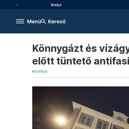
Ibolya
Menü
Kereső
Könnygázt és vízágy
előtt tüntető antifas
KÜLFÖLD