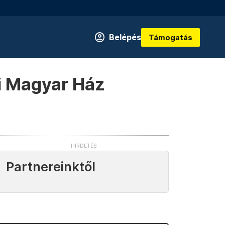
Belépés
Támogatás
li Magyar Ház
Partnereinktől