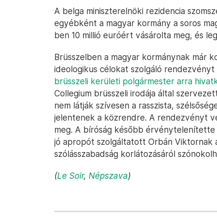
A belga miniszterelnöki rezidencia szoms
egyébként a magyar kormány a soros magy
ben 10 millió euróért vásárolta meg, és leg
Brüsszelben a magyar kormánynak már ko
ideologikus célokat szolgáló rendezvényt a
brüsszeli kerületi polgármester arra hivat
Collegium brüsszeli irodája által szervez
nem látják szívesen a rasszista, szélsőség
jelentenek a közrendre. A rendezvényt vé
meg. A bíróság később érvénytelenítette 
jó apropót szolgáltatott Orbán Viktornak
szólásszabadság korlátozásáról szónokolh
(
Le Soir
,
Népszava
)