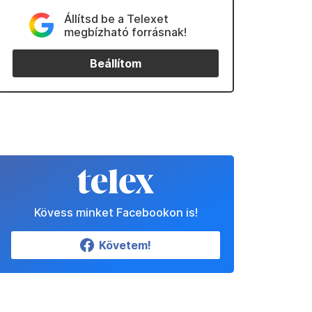
Állítsd be a Telexet
megbízható forrásnak!
Beállítom
Kövess minket Facebookon is!
Követem!