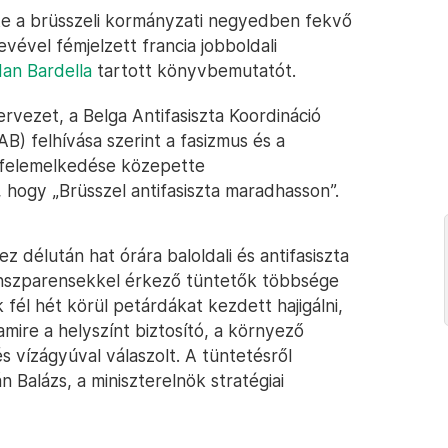
te a brüsszeli kormányzati negyedben fekvő
vével fémjelzett francia jobboldali
an Bardella
tartott könyvbemutatót.
zervezet, a Belga Antifasiszta Koordináció
AB) felhívása szerint a fasizmus és a
ó felemelkedése közepette
 hogy „Brüsszel antifasiszta maradhasson”.
 délután hat órára baloldali és antifasiszta
anszparensekkel érkező tüntetők többsége
 fél hét körül petárdákat kezdett hajigálni,
mire a helyszínt biztosító, a környező
s vízágyúval válaszolt. A tüntetésről
Balázs, a miniszterelnök stratégiai