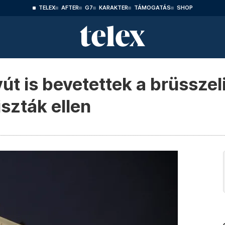
TELEX
AFTER
G7
KARAKTER
TÁMOGATÁS
SHOP
út is bevetettek a brüssze
iszták ellen