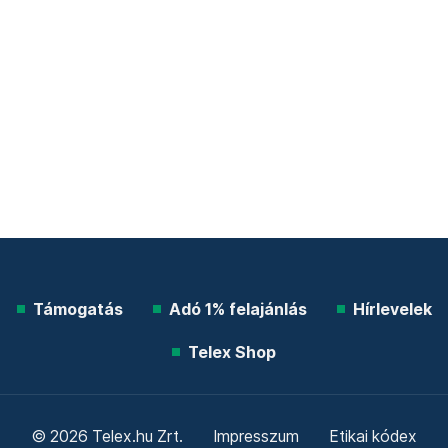
Támogatás
Adó 1% felajánlás
Hírlevelek
Telex Shop
© 2026 Telex.hu Zrt.
Impresszum
Etikai kódex