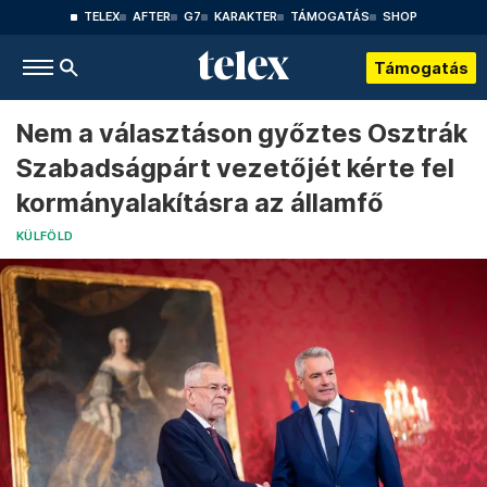
TELEX
AFTER
G7
KARAKTER
TÁMOGATÁS
SHOP
Támogatás
Nem a választáson győztes Osztrák
Szabadságpárt vezetőjét kérte fel
kormányalakításra az államfő
KÜLFÖLD