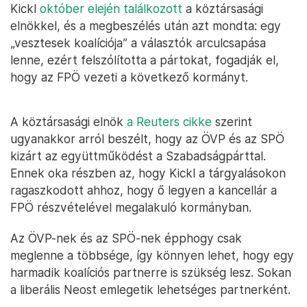
Kickl
október elején találkozott
a köztársasági
elnökkel, és a megbeszélés után azt mondta: egy
„vesztesek koalíciója” a választók arculcsapása
lenne, ezért felszólította a pártokat, fogadják el,
hogy az FPÖ vezeti a következő kormányt.
A köztársasági elnök
a Reuters cikke
szerint
ugyanakkor arról beszélt, hogy az ÖVP és az SPÖ
kizárt az együttműködést a Szabadságpárttal.
Ennek oka részben az, hogy Kickl a tárgyalásokon
ragaszkodott ahhoz, hogy ő legyen a kancellár a
FPÖ részvételével megalakuló kormányban.
Az ÖVP-nek és az SPÖ-nek épphogy csak
meglenne a többsége, így könnyen lehet, hogy egy
harmadik koalíciós partnerre is szükség lesz. Sokan
a liberális Neost emlegetik lehetséges partnerként.