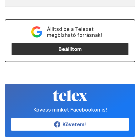
Állítsd be a Telexet
megbízható forrásnak!
Beállítom
Kövess minket Facebookon is!
Követem!