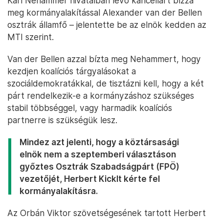
Karl Nehammer hivatalban lévő kancellárt bízza
meg kormányalakítással Alexander van der Bellen
osztrák államfő – jelentette be az elnök kedden az
MTI szerint.
Van der Bellen azzal bízta meg Nehammert, hogy
kezdjen koalíciós tárgyalásokat a
szociáldemokratákkal, de tisztázni kell, hogy a két
párt rendelkezik-e a kormányzáshoz szükséges
stabil többséggel, vagy harmadik koalíciós
partnerre is szükségük lesz.
Mindez azt jelenti, hogy a köztársasági
elnök nem a szeptemberi választáson
győztes Osztrák Szabadságpárt (FPÖ)
vezetőjét, Herbert Kicklt kérte fel
kormányalakításra.
Az Orbán Viktor szövetségesének tartott Herbert