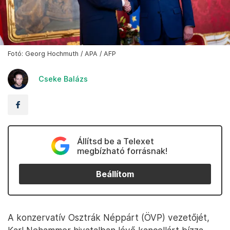
Fotó: Georg Hochmuth / APA / AFP
Cseke Balázs
Állítsd be a Telexet
megbízható forrásnak!
Beállítom
A konzervatív Osztrák Néppárt (ÖVP) vezetőjét,