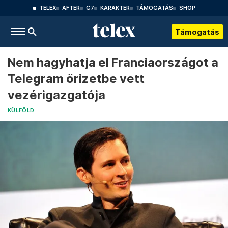
TELEX
AFTER
G7
KARAKTER
TÁMOGATÁS
SHOP
Támogatás
Nem hagyhatja el Franciaországot a
Telegram őrizetbe vett
vezérigazgatója
KÜLFÖLD