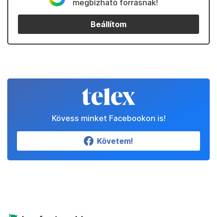
megbízható forrásnak!
Beállítom
Kövess minket Facebookon is!
Követem!