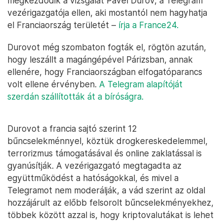
megkezdődik a vizsgálat Pavel Durov, a Telegram
vezérigazgatója ellen, aki mostantól nem hagyhatja
el Franciaország területét –
írja a France24.
Durovot még szombaton fogták el, rögtön azután,
hogy leszállt a magángépével Párizsban, annak
ellenére, hogy Franciaországban elfogatóparancs
volt ellene érvényben.
A Telegram alapítóját
szerdán szállították át a bíróságra.
Durovot a francia sajtó szerint 12
bűncselekménnyel, köztük drogkereskedelemmel,
terrorizmus támogatásával és online zaklatással is
gyanúsítják. A vezérigazgató megtagadta az
együttműködést a hatóságokkal, és mivel a
Telegramot nem moderálják, a vád szerint az oldal
hozzájárult az előbb felsorolt bűncselekményekhez,
többek között azzal is, hogy kriptovalutákat is lehet