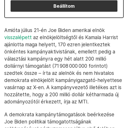
Beállítom
Amióta július 21-én Joe Biden amerikai elnök
visszalépett
az elnökjelöltségtől és Kamala Harrist
ajánlotta maga helyett, 170 ezren jelentkeztek
önkéntes kampányaktivistának, emellett pedig a
választási kampányra egy hét alatt 200 millió
dollárnyi támogatást (71 908 000 000 forintot)
szedtek össze – írta az alelnök és nem hivatalos
demokrata elnökjelölt kampányigazgató-helyettese
vasárnap az X-en. A kampányvezető illetékes azt is
hozzátette, hogy a 200 millió dollár kétharmada új
adományozótól érkezett, írja az MTI.
A demokrata kampánytámogatások beérkezése
Joe Biden politikai támogatottságának