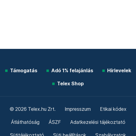
Támogatás
Adó 1% felajánlás
Hírlevelek
Telex Shop
© 2026 Telex.hu Zrt.
Impresszum
Etikai kódex
Átláthatóság
ÁSZF
Adatkezelési tájékoztató
Sütitájékoztató
Süti beállítások
Szabályzatok