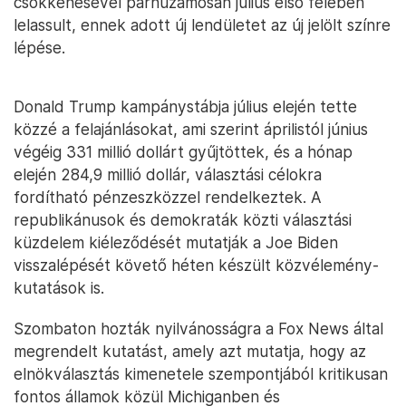
csökkenésével párhuzamosan július első felében
lelassult, ennek adott új lendületet az új jelölt színre
lépése.
Donald Trump kampánystábja július elején tette
közzé a felajánlásokat, ami szerint áprilistól június
végéig 331 millió dollárt gyűjtöttek, és a hónap
elején 284,9 millió dollár, választási célokra
fordítható pénzeszközzel rendelkeztek. A
republikánusok és demokraták közti választási
küzdelem kiéleződését mutatják a Joe Biden
visszalépését követő héten készült közvélemény-
kutatások is.
Szombaton hozták nyilvánosságra a Fox News által
megrendelt kutatást, amely azt mutatja, hogy az
elnökválasztás kimenetele szempontjából kritikusan
fontos államok közül Michiganben és