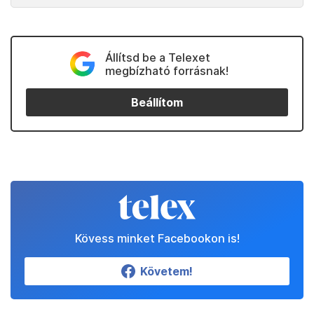
Állítsd be a Telexet
megbízható forrásnak!
Beállítom
Kövess minket Facebookon is!
Követem!