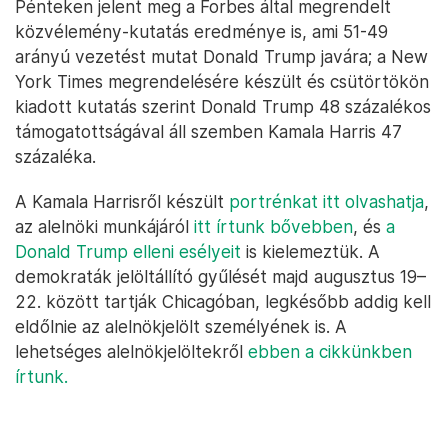
Pénteken jelent meg a Forbes által megrendelt
közvélemény-kutatás eredménye is, ami 51-49
arányú vezetést mutat Donald Trump javára; a New
York Times megrendelésére készült és csütörtökön
kiadott kutatás szerint Donald Trump 48 százalékos
támogatottságával áll szemben Kamala Harris 47
százaléka.
A Kamala Harrisről készült
portrénkat itt olvashatja
,
az alelnöki munkájáról
itt írtunk bővebben
, és
a
Donald Trump elleni esélyeit
is kielemeztük. A
demokraták jelöltállító gyűlését majd augusztus 19–
22. között tartják Chicagóban, legkésőbb addig kell
eldőlnie az alelnökjelölt személyének is. A
lehetséges alelnökjelöltekről
ebben a cikkünkben
írtunk.