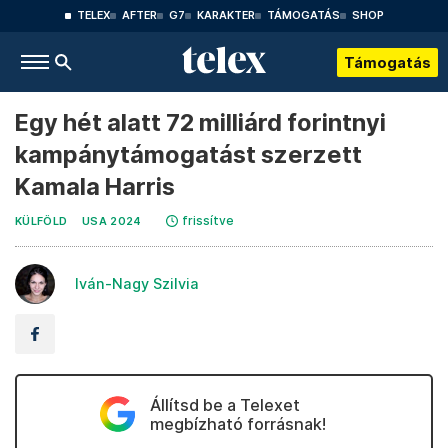
TELEX
AFTER
G7
KARAKTER
TÁMOGATÁS
SHOP
Támogatás
Egy hét alatt 72 milliárd forintnyi
kampánytámogatást szerzett
Kamala Harris
frissítve
KÜLFÖLD
USA 2024
Iván-Nagy Szilvia
Állítsd be a Telexet
megbízható forrásnak!