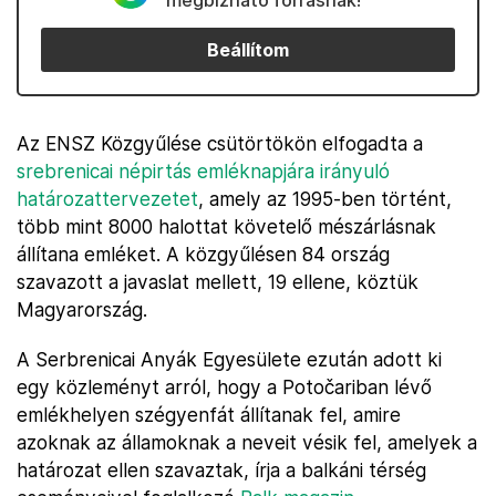
megbízható forrásnak!
Beállítom
Az ENSZ Közgyűlése csütörtökön elfogadta a
srebrenicai népirtás emléknapjára irányuló
határozattervezetet
, amely az 1995-ben történt,
több mint 8000 halottat követelő mészárlásnak
állítana emléket. A közgyűlésen 84 ország
szavazott a javaslat mellett, 19 ellene, köztük
Magyarország.
A Serbrenicai Anyák Egyesülete ezután adott ki
egy közleményt arról, hogy a Potočariban lévő
emlékhelyen szégyenfát állítanak fel, amire
azoknak az államoknak a neveit vésik fel, amelyek a
határozat ellen szavaztak, írja a balkáni térség