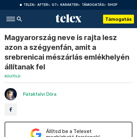
TELEX
AFTER
G7
KARAKTER
TÁMOGATÁS
SHOP
Támogatás
Magyarország neve is rajta lesz
azon a szégyenfán, amit a
srebrenicai mészárlás emlékhelyén
állítanak fel
KÜLFÖLD
Patakfalvi Dóra
Állítsd be a Telexet