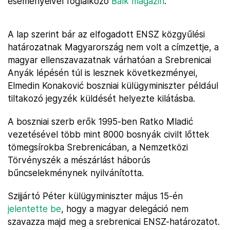
eseményeivel foglalkozó
Balk magazin
.
A lap szerint bár az elfogadott ENSZ közgyűlési
határozatnak Magyarország nem volt a címzettje, a
magyar ellenszavazatnak várhatóan a Srebrenicai
Anyák lépésén túl is lesznek következményei,
Elmedin Konaković boszniai külügyminiszter például
tiltakozó jegyzék küldését helyezte kilátásba.
A boszniai szerb erők 1995-ben Ratko Mladić
vezetésével több mint 8000 bosnyák civilt lőttek
tömegsírokba Srebrenicában, a Nemzetközi
Törvényszék a mészárlást háborús
bűncselekménynek nyilvánította.
Szijjártó Péter külügyminiszter május 15-én
jelentette be
, hogy a magyar delegáció nem
szavazza majd meg a srebrenicai ENSZ-határozatot.