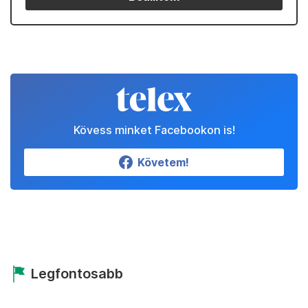
Kövess minket Facebookon is!
Követem!
Legfontosabb