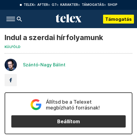
TELEX
AFTER
G7
KARAKTER
TÁMOGATÁS
SHOP
Támogatás
Indul a szerdai hírfolyamunk
KÜLFÖLD
Szántó-Nagy Bálint
Állítsd be a Telexet
megbízható forrásnak!
Beállítom