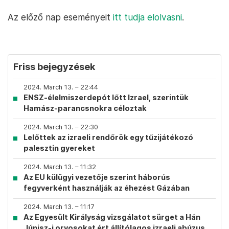
Az előző nap eseményeit
itt tudja elolvasni
.
Friss bejegyzések
2024. March 13. – 22:44
ENSZ-élelmiszerdepót lőtt Izrael, szerintük
Hamász-parancsnokra céloztak
2024. March 13. – 22:30
Lelőttek az izraeli rendőrök egy tűzijátékozó
palesztin gyereket
2024. March 13. – 11:32
Az EU külügyi vezetője szerint háborús
fegyverként használják az éhezést Gázában
2024. March 13. – 11:17
Az Egyesült Királyság vizsgálatot sürget a Hán
Júnisz-i orvosokat ért állítólagos izraeli abúzus