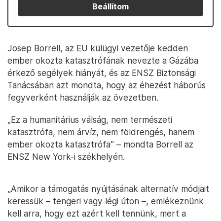
Beállítom
Josep Borrell, az EU külügyi vezetője kedden
ember okozta katasztrófának nevezte a Gázába
érkező segélyek hiányát, és az ENSZ Biztonsági
Tanácsában azt mondta, hogy az éhezést háborús
fegyverként használják az övezetben.
„Ez a humanitárius válság, nem természeti
katasztrófa, nem árvíz, nem földrengés, hanem
ember okozta katasztrófa” – mondta Borrell az
ENSZ New York-i székhelyén.
„Amikor a támogatás nyújtásának alternatív módjait
keressük – tengeri vagy légi úton –, emlékeznünk
kell arra, hogy ezt azért kell tennünk, mert a