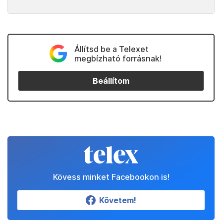
Állítsd be a Telexet
megbízható forrásnak!
Beállítom
Kövess minket Facebookon is!
Követem!