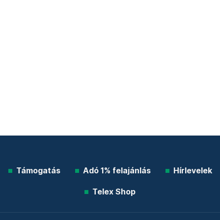
Támogatás
Adó 1% felajánlás
Hírlevelek
Telex Shop