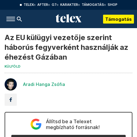
TELEX
AFTER
G7
KARAKTER
TÁMOGATÁS
SHOP
Támogatás
Az EU külügyi vezetője szerint
háborús fegyverként használják az
éhezést Gázában
KÜLFÖLD
Aradi Hanga Zsófia
Állítsd be a Telexet
megbízható forrásnak!