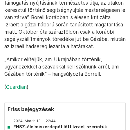
támogatás nyújtásának természetes útja, az utakon
keresztül történő segítségnyújtás mesterségesen le
van zárva”. Borell korábban is élesen kritizálta
Izraelt a gázai háború során tanúsított magatartása
miatt. Október óta szárazföldön csak a korábbi
segélyszállítmányok töredéke jut be Gázába, miután
az izraeli hadsereg lezárta a határakat.
„Amikor elítéljük, ami Ukrajnában történik,
ugyanezekkel a szavakkal kell szólnunk arról, ami
Gázában történik” – hangsúlyozta Borrell.
(
Guardian
)
Friss bejegyzések
2024. March 13. – 22:44
ENSZ-élelmiszerdepót lőtt Izrael, szerintük