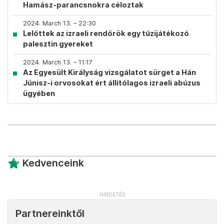
Hamász-parancsnokra céloztak
2024. March 13. – 22:30
Lelőttek az izraeli rendőrök egy tűzijátékozó
palesztin gyereket
2024. March 13. – 11:17
Az Egyesült Királyság vizsgálatot sürget a Hán
Júnisz-i orvosokat ért állítólagos izraeli abúzus
ügyében
Kedvenceink
Partnereinktől