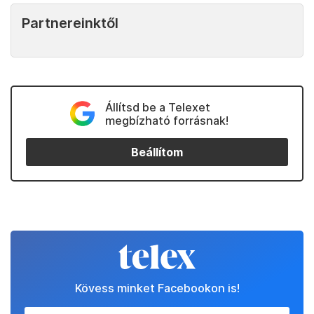
Partnereinktől
Állítsd be a Telexet
megbízható forrásnak!
Beállítom
Kövess minket Facebookon is!