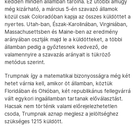
kedden minden államban tarolna. Ez utóbbi amúgy
még kizárható, a március 5-én szavazó államok
közül csak Coloradóban kapja az összes küldöttet a
nyertes. Utah-ban, Észak-Karolinában, Virginiában,
Massachusettsben és Maine-ben az eredmény
arányában osztják majd le a küldötteket, a többi
államban pedig a győztesnek kedvező, de
valamennyire a szavazás arányait is tükröző
metódus szerint.
Trumpnak így a matematikai bizonyosságra még két
hetet várnia kell, amikor öt államban, köztük
Floridában és Ohióban, két republikánus fellegvárrá
vált egykori ingaállamban tartanak előválasztást.
Hacsak nem történik valami előrejelezhetetlen
csoda, Trumpnak aznap meglesz a jelöltséghez
szükséges 1215 küldött.