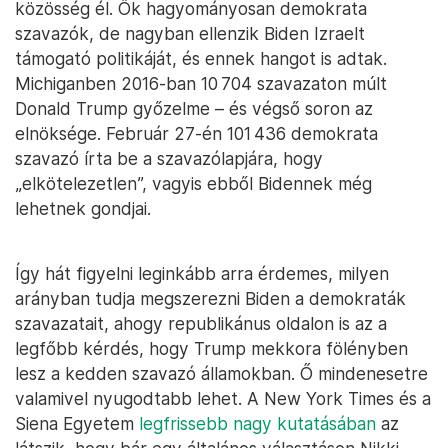
közösség él. Ők hagyományosan demokrata
szavazók, de nagyban ellenzik Biden Izraelt
támogató politikáját, és ennek hangot is adtak.
Michiganben 2016-ban 10 704 szavazaton múlt
Donald Trump győzelme – és végső soron az
elnöksége. Február 27-én 101 436 demokrata
szavazó írta be a szavazólapjára, hogy
„elkötelezetlen”, vagyis ebből Bidennek még
lehetnek gondjai.
Így hát figyelni leginkább arra érdemes, milyen
arányban tudja megszerezni Biden a demokraták
szavazatait, ahogy republikánus oldalon is az a
legfőbb kérdés, hogy Trump mekkora fölényben
lesz a kedden szavazó államokban. Ő mindenesetre
valamivel nyugodtabb lehet. A New York Times és a
Siena Egyetem
legfrissebb nagy kutatásában
az