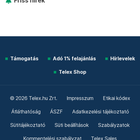
Friss hírek
Támogatás
Adó 1% felajánlás
Hírlevelek
Telex Shop
© 2026 Telex.hu Zrt.
Impresszum
Etikai kódex
Átláthatóság
ÁSZF
Adatkezelési tájékoztató
Sütitájékoztató
Süti beállítások
Szabályzatok
Kommentelési szabályzat
Telex Sales