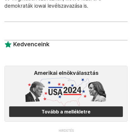
demokraták iowai levélszavazása is.
Kedvenceink
Amerikai elnökválasztás
Tovább a mellékletre