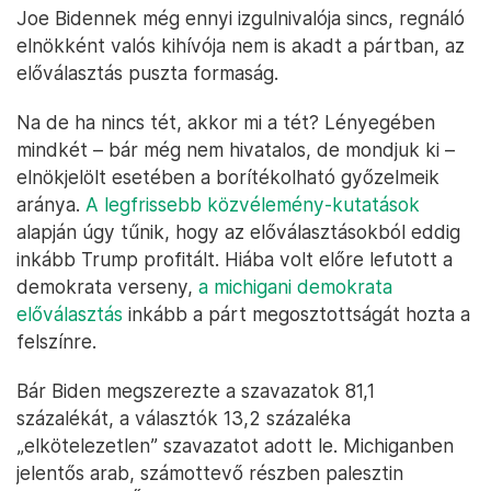
Joe Bidennek még ennyi izgulnivalója sincs, regnáló
elnökként valós kihívója nem is akadt a pártban, az
előválasztás puszta formaság.
Na de ha nincs tét, akkor mi a tét? Lényegében
mindkét – bár még nem hivatalos, de mondjuk ki –
elnökjelölt esetében a borítékolható győzelmeik
aránya.
A legfrissebb közvélemény-kutatások
alapján úgy tűnik, hogy az előválasztásokból eddig
inkább Trump profitált. Hiába volt előre lefutott a
demokrata verseny,
a michigani demokrata
előválasztás
inkább a párt megosztottságát hozta a
felszínre.
Bár Biden megszerezte a szavazatok 81,1
százalékát, a választók 13,2 százaléka
„elkötelezetlen” szavazatot adott le. Michiganben
jelentős arab, számottevő részben palesztin