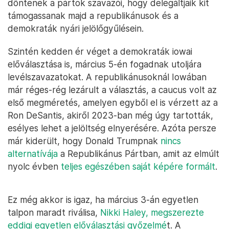
döntenek a pártok szavazói, hogy delegáltjaik kit
támogassanak majd a republikánusok és a
demokraták nyári jelölőgyűlésein.
Szintén kedden ér véget a demokraták iowai
előválasztása is, március 5-én fogadnak utoljára
levélszavazatokat. A republikánusoknál Iowában
már réges-rég lezárult a választás, a caucus volt az
első megméretés, amelyen egyből el is vérzett az a
Ron DeSantis, akiről 2023-ban még úgy tartották,
esélyes lehet a jelöltség elnyerésére. Azóta persze
már kiderült, hogy Donald Trumpnak
nincs
alternatívája
a Republikánus Pártban, amit az elmúlt
nyolc évben
teljes egészében saját képére formált
.
Ez még akkor is igaz, ha március 3-án egyetlen
talpon maradt riválisa,
Nikki Haley, megszerezte
eddigi egyetlen előválasztási győzelmé
t. A