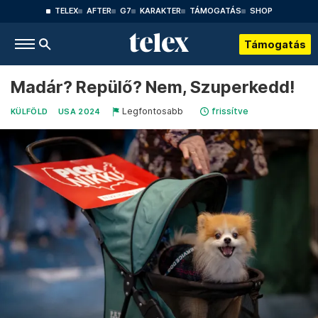
TELEX
AFTER
G7
KARAKTER
TÁMOGATÁS
SHOP
Támogatás
Madár? Repülő? Nem, Szuperkedd!
Legfontosabb
frissítve
KÜLFÖLD
USA 2024