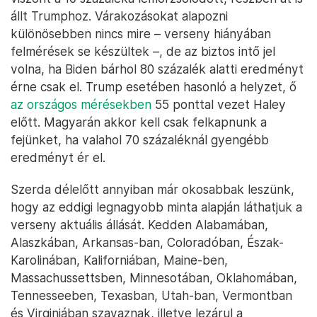
állt Trumphoz. Várakozásokat alapozni
különösebben nincs mire – verseny hiányában
felmérések se készültek –, de az biztos intő jel
volna, ha Biden bárhol 80 százalék alatti eredményt
érne csak el. Trump esetében hasonló a helyzet, ő
az országos mérésekben
55 ponttal vezet Haley
előtt. Magyarán akkor kell csak felkapnunk a
fejünket, ha valahol 70 százaléknál gyengébb
eredményt ér el.
Szerda délelőtt annyiban már okosabbak leszünk,
hogy az eddigi legnagyobb minta alapján láthatjuk a
verseny aktuális állását. Kedden Alabamában,
Alaszkában, Arkansas-ban, Coloradóban, Észak-
Karolinában, Kaliforniában, Maine-ben,
Massachussettsben, Minnesotában, Oklahomában,
Tennesseeben, Texasban, Utah-ban, Vermontban
és Virginiában szavaznak, illetve lezárul a