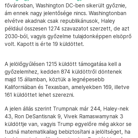
fővárosban, Washington DC-ben sikerült győznie,
ám ennek nagy jelentősége nincs. Washingtonban
elvétve akadnak csak republikánusok, Haley
például összesen 1274 szavazatot szerzett, de azt
2030-ból, vagyis győzelme tulajdonképpen elsöprő
volt. Kapott is érte 19 küldöttet.
A jelölőgyűlésen 1215 küldött támogatása kell a
győzelemhez, kedden 874 küldöttről döntenek
majd 15 államban, köztük a legnépesebb
Kaliforniában és Texasban, amelyekben 169, illetve
161 küldöttet lehet szerezni.
A jelen állás szerint Trumpnak már 244, Haley-nek
43, Ron DeSantisnak 9, Vivek Ramaswamynak 3
küldöttje van, vagyis Trump egyelőre még akkor se
tudná matematikailag bebiztosítani a jelöltséget, ha