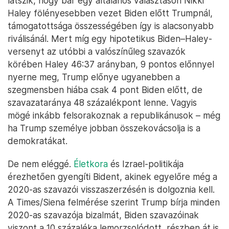
látszik, hogy bár egy általános választáson Nikki
Haley fölényesebben vezet Biden előtt Trumpnál,
támogatottsága összességében így is alacsonyabb
riválisánál. Mert míg egy hipotetikus Biden–Haley-
versenyt az utóbbi a valószínűleg szavazók
körében Haley 46:37 arányban, 9 pontos előnnyel
nyerne meg, Trump előnye ugyanebben a
szegmensben hiába csak 4 pont Biden előtt, de
szavazataránya 48 százalékpont lenne. Vagyis
mögé inkább felsorakoznak a republikánusok – még
ha Trump személye jobban összekovácsolja is a
demokratákat.
De nem eléggé.
Életkora
és Izrael-politikája
érezhetően gyengíti Bident, akinek egyelőre még a
2020-as szavazói visszaszerzésén is dolgoznia kell.
A Times/Siena felmérése szerint Trump bírja minden
2020-as szavazója bizalmát, Biden szavazóinak
viszont a 10 százaléka lemorzsolódott, részben át is