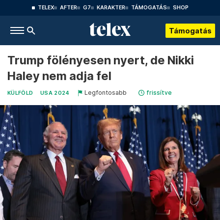
TELEX
AFTER
G7
KARAKTER
TÁMOGATÁS
SHOP
Támogatás
Trump fölényesen nyert, de Nikki
Haley nem adja fel
Legfontosabb
frissítve
KÜLFÖLD
USA 2024