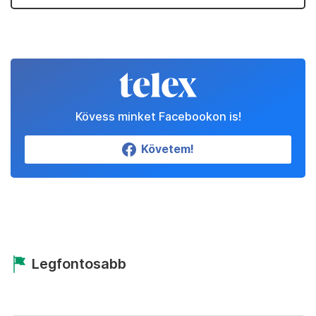
Kövess minket Facebookon is!
Követem!
Legfontosabb