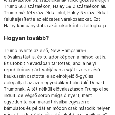
Trump 60,1 százalékon, Haley 39,3 százalékon áll.
Trump másfél százalékkal alul, Haley 5 százalékkal
felülteljesítette az előzetes várakozásokat. Ezt
Haley kampánystábja akár sikerként is felfoghatja.
Hogyan tovább?
Trump nyerte az első, New Hampshire-i
előválasztást is, és tulajdonképpen a másodikat is.
Ez utóbbit Nevadában tartották, ahol a helyi
republikánus párt valójában a saját szervezésű
kaukuszán osztotta le az elnökjelölő-gyűlés
delegáltjait az azon egyedüliként elinduló Donald
Trumpnak. A tét nélküli előválasztáson Trump el se
indult, de végső soron mégis ő nyert, mert
egyetlen talpon maradt riválisa egyszerre
bámulatos és példátlan módon csak második helyen
végzett: a legtöbb választó inkább az „egyik sem”