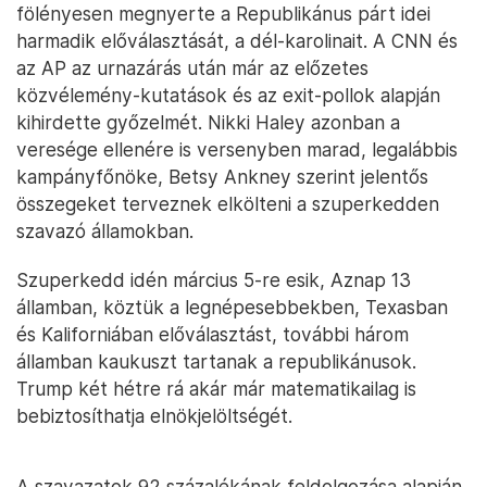
fölényesen megnyerte a Republikánus párt idei
harmadik előválasztását, a dél-karolinait. A CNN és
az AP az urnazárás után már az előzetes
közvélemény-kutatások és az exit-pollok alapján
kihirdette győzelmét. Nikki Haley azonban a
veresége ellenére is versenyben marad, legalábbis
kampányfőnöke, Betsy Ankney szerint jelentős
összegeket terveznek elkölteni a szuperkedden
szavazó államokban.
Szuperkedd idén március 5-re esik, Aznap 13
államban, köztük a legnépesebbekben, Texasban
és Kaliforniában előválasztást, további három
államban kaukuszt tartanak a republikánusok.
Trump két hétre rá akár már matematikailag is
bebiztosíthatja elnökjelöltségét.
A szavazatok 92 százalékának feldolgozása alapján