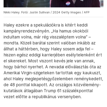
Nikki Haley. Fotó: Justin Sullivan / 2024 Getty Images / AFP
Haley ezekre a spekulációkra is kitért keddi
kampányrendezvényén. „Ha hamus okokból
indultam volna, már rég visszaléptem volna” –
mondta. Közeli barátai szerint valóban inkább az
állhat a háttérben, hogy Haley sosem adja fel –
hiszen egész eddigi karrierjében esélytelenként ért
el sikereket. Most viszont kevés jele van annak,
hogy bárhol nyerhet. A nevadai előválasztás óta az
Amerikai Virgin-szigeteken tartottak egy kaukuszt,
ahol Haley meglepetésgyőzelemben reménykedett,
de 48 ponttal kikapott. Az országos közvélemény-
kutatások átlagában Trump 61 százalékponttal
vezet előtte a republikánus versenyben.