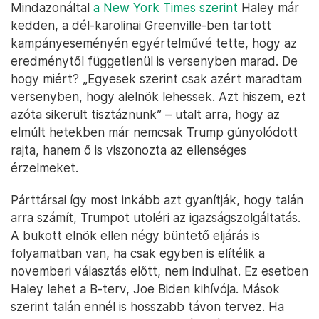
Mindazonáltal
a New York Times szerint
Haley már
kedden, a dél-karolinai Greenville-ben tartott
kampányeseményén egyértelművé tette, hogy az
eredménytől függetlenül is versenyben marad. De
hogy miért? „Egyesek szerint csak azért maradtam
versenyben, hogy alelnök lehessek. Azt hiszem, ezt
azóta sikerült tisztáznunk” – utalt arra, hogy az
elmúlt hetekben már nemcsak Trump gúnyolódott
rajta, hanem ő is viszonozta az ellenséges
érzelmeket.
Párttársai így most inkább azt gyanítják, hogy talán
arra számít, Trumpot utoléri az igazságszolgáltatás.
A bukott elnök ellen négy büntető eljárás is
folyamatban van, ha csak egyben is elítélik a
novemberi választás előtt, nem indulhat. Ez esetben
Haley lehet a B-terv, Joe Biden kihívója. Mások
szerint talán ennél is hosszabb távon tervez. Ha