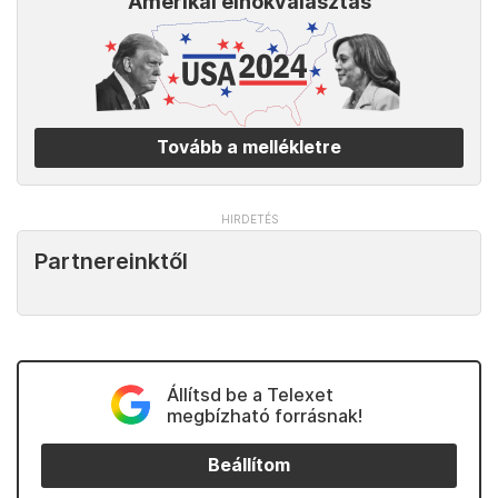
Amerikai elnökválasztás
Tovább a mellékletre
Partnereinktől
Állítsd be a Telexet
megbízható forrásnak!
Beállítom