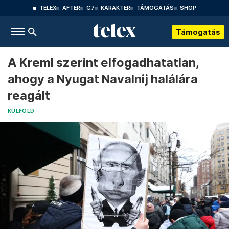
TELEX
AFTER
G7
KARAKTER
TÁMOGATÁS
SHOP
Támogatás
A Kreml szerint elfogadhatatlan,
ahogy a Nyugat Navalnij halálára
reagált
KÜLFÖLD