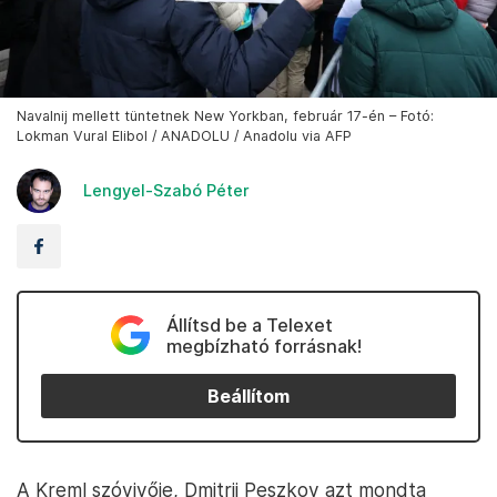
Navalnij mellett tüntetnek New Yorkban, február 17-én – Fotó:
Lokman Vural Elibol / ANADOLU / Anadolu via AFP
Lengyel-Szabó Péter
Állítsd be a Telexet
megbízható forrásnak!
Beállítom
A Kreml szóvivője, Dmitrij Peszkov azt mondta