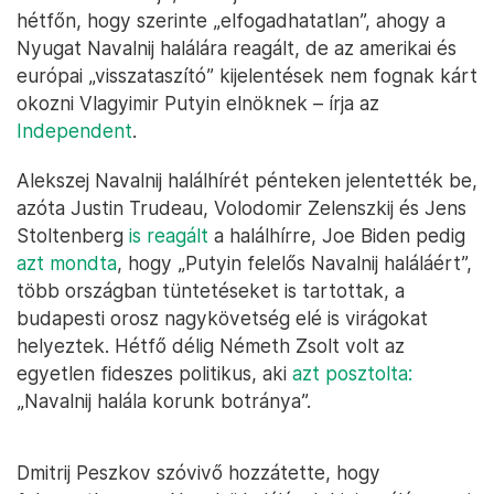
hétfőn, hogy szerinte „elfogadhatatlan”, ahogy a
Nyugat Navalnij halálára reagált, de az amerikai és
európai „visszataszító” kijelentések nem fognak kárt
okozni Vlagyimir Putyin elnöknek – írja az
Independent
.
Alekszej Navalnij halálhírét pénteken jelentették be,
azóta Justin Trudeau, Volodomir Zelenszkij és Jens
Stoltenberg
is reagált
a halálhírre, Joe Biden pedig
azt mondta
, hogy „Putyin felelős Navalnij haláláért”,
több országban tüntetéseket is tartottak, a
budapesti orosz nagykövetség elé is virágokat
helyeztek. Hétfő délig Németh Zsolt volt az
egyetlen fideszes politikus, aki
azt posztolta:
„Navalnij halála korunk botránya”.
Dmitrij Peszkov szóvivő hozzátette, hogy