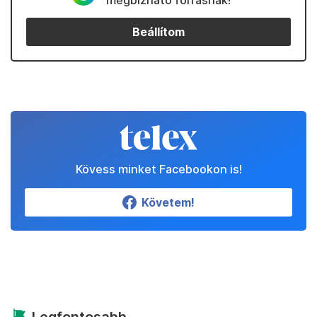
megbízható forrásnak!
Beállítom
Kövess minket Facebookon is!
Követem!