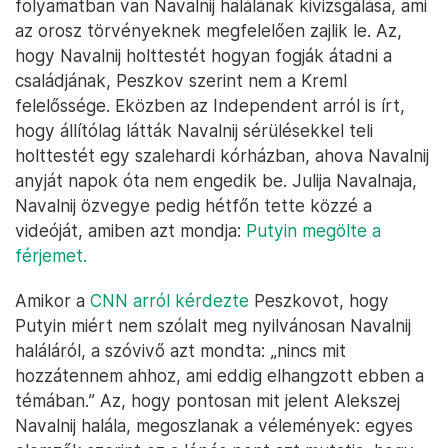
folyamatban van Navalnij halálának kivizsgálása, ami
az orosz törvényeknek megfelelően zajlik le. Az,
hogy Navalnij holttestét hogyan fogják átadni a
családjának, Peszkov szerint nem a Kreml
felelőssége. Eközben az Independent arról is írt,
hogy állítólag látták Navalnij sérülésekkel teli
holttestét egy szalehardi kórházban, ahova Navalnij
anyját napok óta nem engedik be. Julija Navalnaja,
Navalnij özvegye pedig hétfőn tette közzé a
videóját, amiben azt mondja:
Putyin megölte a
férjemet.
Amikor a
CNN arról kérdezte
Peszkovot, hogy
Putyin miért nem szólalt meg nyilvánosan Navalnij
haláláról, a szóvivő azt mondta: „nincs mit
hozzátennem ahhoz, ami eddig elhangzott ebben a
témában.” Az, hogy pontosan mit jelent Alekszej
Navalnij halála, megoszlanak a vélemények: egyes