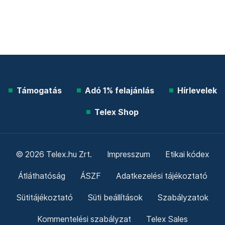
Támogatás
Adó 1% felajánlás
Hírlevelek
Telex Shop
© 2026 Telex.hu Zrt.
Impresszum
Etikai kódex
Átláthatóság
ÁSZF
Adatkezelési tájékoztató
Sütitájékoztató
Süti beállítások
Szabályzatok
Kommentelési szabályzat
Telex Sales