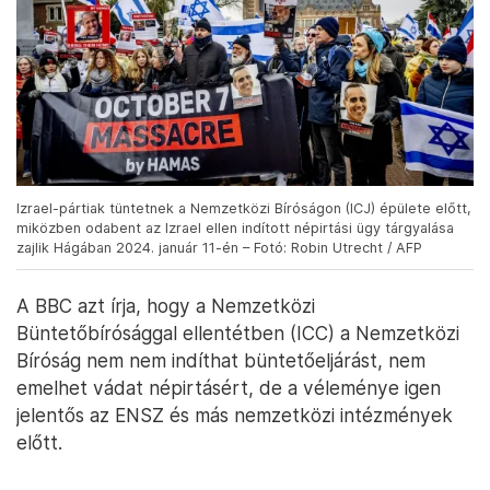
Izrael-pártiak tüntetnek a Nemzetközi Bíróságon (ICJ) épülete előtt,
miközben odabent az Izrael ellen indított népirtási ügy tárgyalása
zajlik Hágában 2024. január 11-én – Fotó: Robin Utrecht / AFP
A BBC azt írja, hogy a Nemzetközi
Büntetőbírósággal ellentétben (ICC) a Nemzetközi
Bíróság nem nem indíthat büntetőeljárást, nem
emelhet vádat népirtásért, de a véleménye igen
jelentős az ENSZ és más nemzetközi intézmények
előtt.