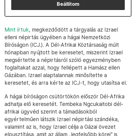
Beállítom
Mint írtuk
, megkezdődött a tárgyalás az Izrael
elleni népirtás ügyében a hágai Nemzetközi
Bíróságon (ICJ.). A Dél-Afrikai Köztársaság múlt
hónapban nyújtott be keresetet, miszerint Izrael
megsértette a népirtásról szóló egyezményben
foglaltakat azzal, hogy fellépett a Hamász ellen
Gázában. Izrael alaptalannak minősítette a
keresetet, és arra kérte az ICJ-t, hogy utasítsa el.
A hágai bíróságon csütörtökön először Dél-Afrika
adhatja elő keresetét. Tembeka Ngcukaitobi dél-
afrikai ügyvéd szerint a támadásokból
egyértelműen látszik Izrael népirtási szándéka,
valamint az is, hogy Izrael célja a Gázai övezet
elpusztítása, amit az állam „legfelsőbb körei” is