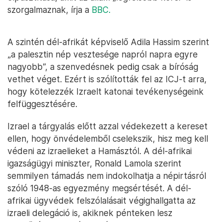
szorgalmaznak, írja a
BBC.
A szintén dél-afrikát képviselő Adila Hassim szerint
„a palesztin nép vesztesége napról napra egyre
nagyobb”, a szenvedésnek pedig csak a bíróság
vethet véget. Ezért is szólították fel az ICJ-t arra,
hogy kötelezzék Izraelt katonai tevékenységeink
felfüggesztésére.
Izrael a tárgyalás előtt azzal védekezett a kereset
ellen, hogy önvédelemből cselekszik, hisz meg kell
védeni az izraelieket a Hamásztól. A dél-afrikai
igazságügyi miniszter, Ronald Lamola szerint
semmilyen támadás nem indokolhatja a népirtásról
szóló 1948-as egyezmény megsértését. A dél-
afrikai ügyvédek felszólalásait végighallgatta az
izraeli delegáció is, akiknek pénteken lesz