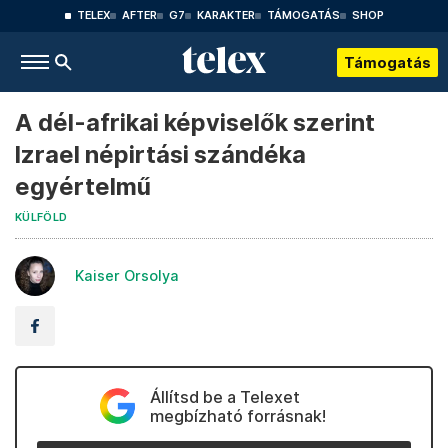
TELEX
AFTER
G7
KARAKTER
TÁMOGATÁS
SHOP
Támogatás
A dél-afrikai képviselők szerint
Izrael népirtási szándéka
egyértelmű
KÜLFÖLD
Kaiser Orsolya
Állítsd be a Telexet
megbízható forrásnak!