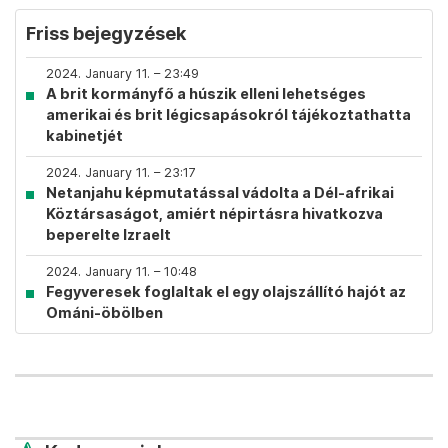
Friss bejegyzések
2024. January 11. – 23:49
A brit kormányfő a húszik elleni lehetséges
amerikai és brit légicsapásokról tájékoztathatta
kabinetjét
2024. January 11. – 23:17
Netanjahu képmutatással vádolta a Dél-afrikai
Köztársaságot, amiért népirtásra hivatkozva
beperelte Izraelt
2024. January 11. – 10:48
Fegyveresek foglaltak el egy olajszállító hajót az
Ománi-öbölben