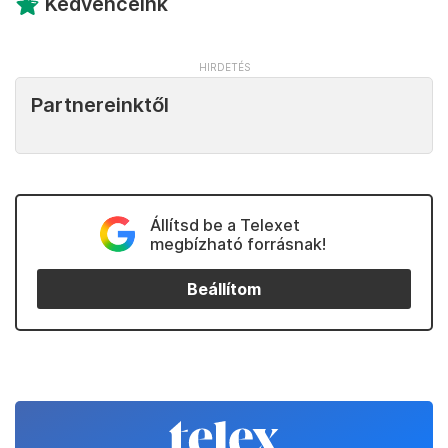
Kedvenceink
Partnereinktől
Állítsd be a Telexet
megbízható forrásnak!
Beállítom