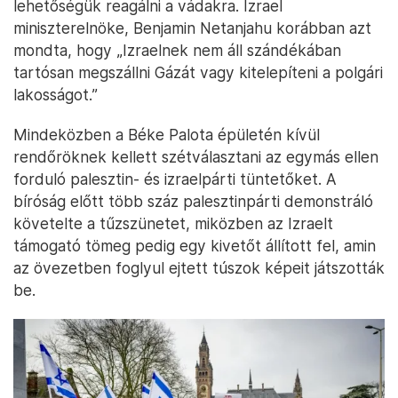
lehetőségük reagálni a vádakra. Izrael
miniszterelnöke, Benjamin Netanjahu korábban azt
mondta, hogy „Izraelnek nem áll szándékában
tartósan megszállni Gázát vagy kitelepíteni a polgári
lakosságot.”
Mindeközben a Béke Palota épületén kívül
rendőröknek kellett szétválasztani az egymás ellen
forduló palesztin- és izraelpárti tüntetőket. A
bíróság előtt több száz palesztinpárti demonstráló
követelte a tűzszünetet, miközben az Izraelt
támogató tömeg pedig egy kivetőt állított fel, amin
az övezetben foglyul ejtett túszok képeit játszották
be.