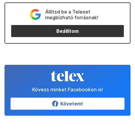
Állítsd be a Telexet
megbízható forrásnak!
Beállítom
Kövess minket Facebookon is!
Követem!