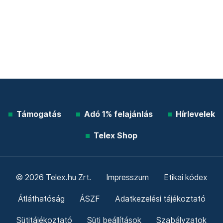
Támogatás
Adó 1% felajánlás
Hírlevelek
Telex Shop
© 2026 Telex.hu Zrt.
Impresszum
Etikai kódex
Átláthatóság
ÁSZF
Adatkezelési tájékoztató
Sütitájékoztató
Süti beállítások
Szabályzatok