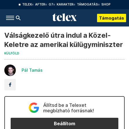
TELEX
AFTER
G7
KARAKTER
TÁMOGATÁS
SHOP
Támogatás
Válságkezelő útra indul a Közel-
Keletre az amerikai külügyminiszter
KÜLFÖLD
Pál Tamás
Állítsd be a Telexet
megbízható forrásnak!
Beállítom