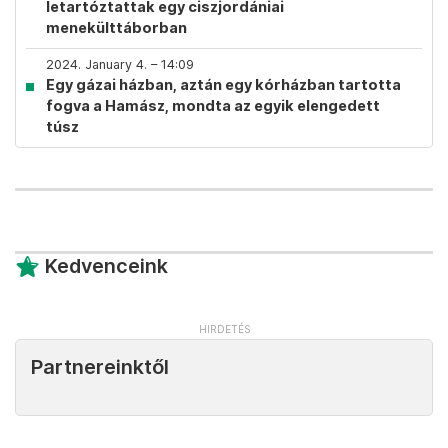
letartóztattak egy ciszjordániai
menekülttáborban
2024. January 4. – 14:09
Egy gázai házban, aztán egy kórházban tartotta
fogva a Hamász, mondta az egyik elengedett
túsz
Kedvenceink
Partnereinktől