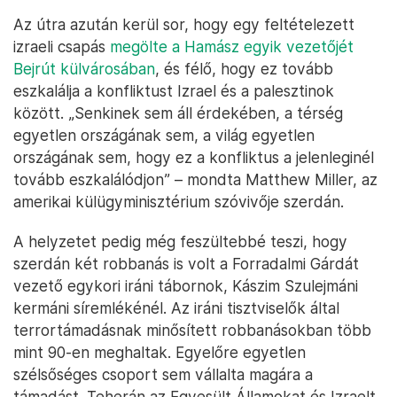
Az útra azután kerül sor, hogy egy feltételezett
izraeli csapás
megölte a Hamász egyik vezetőjét
Bejrút külvárosában
, és félő, hogy ez tovább
eszkalálja a konfliktust Izrael és a palesztinok
között. „Senkinek sem áll érdekében, a térség
egyetlen országának sem, a világ egyetlen
országának sem, hogy ez a konfliktus a jelenleginél
tovább eszkalálódjon” – mondta Matthew Miller, az
amerikai külügyminisztérium szóvivője szerdán.
A helyzetet pedig még feszültebbé teszi, hogy
szerdán két robbanás is volt a Forradalmi Gárdát
vezető egykori iráni tábornok, Kászim Szulejmáni
kermáni síremlékénél. Az iráni tisztviselők által
terrortámadásnak minősített robbanásokban több
mint 90-en meghaltak. Egyelőre egyetlen
szélsőséges csoport sem vállalta magára a
támadást. Teherán az Egyesült Államokat és Izraelt