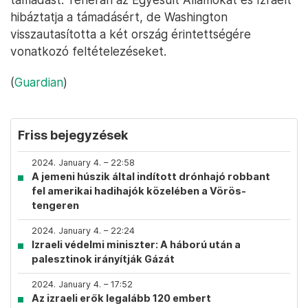
hibáztatja a támadásért, de Washington
visszautasította a két ország érintettségére
vonatkozó feltételezéseket.
(
Guardian
)
Friss bejegyzések
2024. January 4. – 22:58
A jemeni húszik által indított drónhajó robbant
fel amerikai hadihajók közelében a Vörös-
tengeren
2024. January 4. – 22:24
Izraeli védelmi miniszter: A háború után a
palesztinok irányítják Gázát
2024. January 4. – 17:52
Az izraeli erők legalább 120 embert