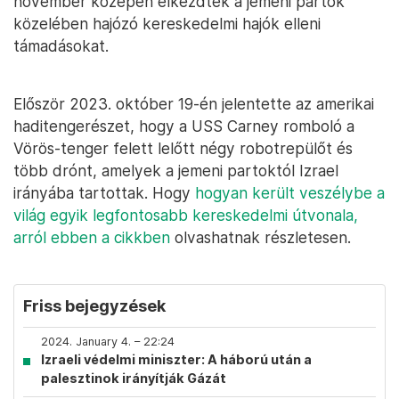
november közepén elkezdték a jemeni partok
közelében hajózó kereskedelmi hajók elleni
támadásokat.
Először 2023. október 19-én jelentette az amerikai
haditengerészet, hogy a USS Carney romboló a
Vörös-tenger felett lelőtt négy robotrepülőt és
több drónt, amelyek a jemeni partoktól Izrael
irányába tartottak. Hogy
hogyan került veszélybe a
világ egyik legfontosabb kereskedelmi útvonala,
arról ebben a cikkben
olvashatnak részletesen.
Friss bejegyzések
2024. January 4. – 22:24
Izraeli védelmi miniszter: A háború után a
palesztinok irányítják Gázát