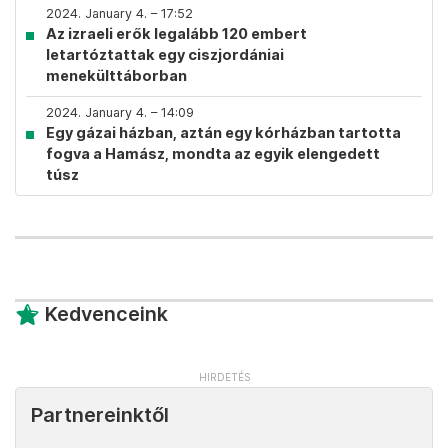
2024. January 4. – 17:52
Az izraeli erők legalább 120 embert
letartóztattak egy ciszjordániai
menekülttáborban
2024. January 4. – 14:09
Egy gázai házban, aztán egy kórházban tartotta
fogva a Hamász, mondta az egyik elengedett
túsz
Kedvenceink
Partnereinktől