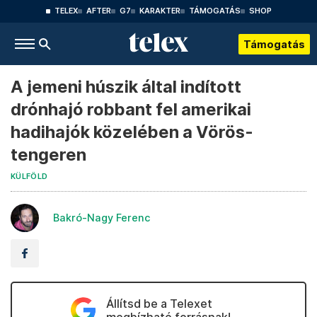
TELEX
AFTER
G7
KARAKTER
TÁMOGATÁS
SHOP
Támogatás
A jemeni húszik által indított
drónhajó robbant fel amerikai
hadihajók közelében a Vörös-
tengeren
KÜLFÖLD
Bakró-Nagy Ferenc
Állítsd be a Telexet