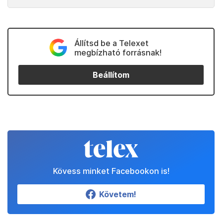
Állítsd be a Telexet
megbízható forrásnak!
Beállítom
Kövess minket Facebookon is!
Követem!