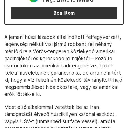
megbízható forrásnak!
Beállítom
A jemeni húszi lázadók által indított felfegyverzett,
legénység nélküli vízi jármű robbant fel néhány
mérföldre a Vörös-tengeren közlekedő amerikai
hadihajóktól és kereskedelmi hajóktól – közölte
csütörtökön az amerikai haditengerészet közel-
keleti műveleteinek parancsnoka, de arra nem tért
ki, hogy a víz felszínén közlekedő távirányított hajó
megsemmisülését hiba okozta-e, vagy az amerikai
erők lőtték-e ki.
Most első alkalommal vetettek be az Irán
támogatását élvező húszik ilyen katonai eszközt,
vagyis USV-t (unmanned surface vessel), amióta