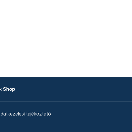
x Shop
datkezelési tájékoztató
zat
Telex Sales