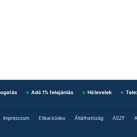
ogatás
Adó 1% felajánlás
Hírlevelek
Tele
Impresszum
Etikai kódex
Átláthatóság
ÁSZF
A
Süti beállítások
Szabályzatok
Kommentelési szabály