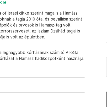
k le
.
 of Israel cikke szerint maga is a Hamász
knak a tagja 2010 óta, és bevallása szerint
ápolók és orvosok is Hamász-tag volt.
errorszervezet, az Iszlám Dzsihád tagjai is
ja is volt az épületben.
a legnagyobb kórházának számító Al-Sifa
kórházat a Hamász hadiközpotként használja.