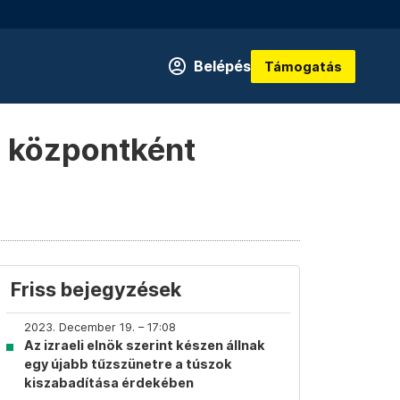
Belépés
Támogatás
z központként
Friss bejegyzések
2023. December 19. – 17:08
Az izraeli elnök szerint készen állnak
egy újabb tűzszünetre a túszok
kiszabadítása érdekében