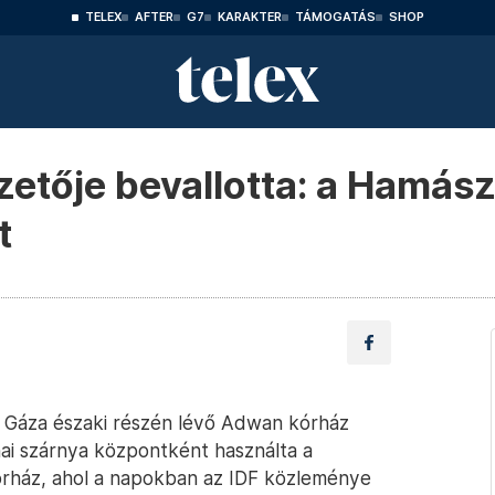
TELEX
AFTER
G7
KARAKTER
TÁMOGATÁS
SHOP
zetője bevallotta: a Hamás
t
n a Gáza északi részén lévő Adwan kórház
ai szárnya központként használta a
kórház, ahol a napokban az IDF közleménye