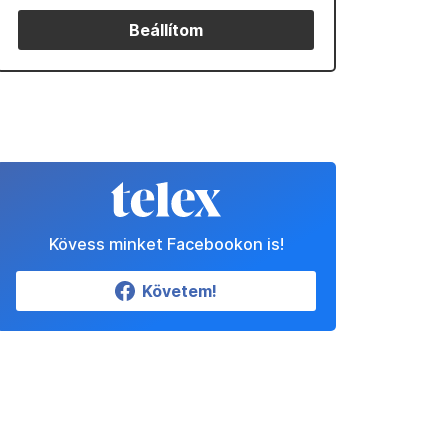
Beállítom
Kövess minket Facebookon is!
Követem!