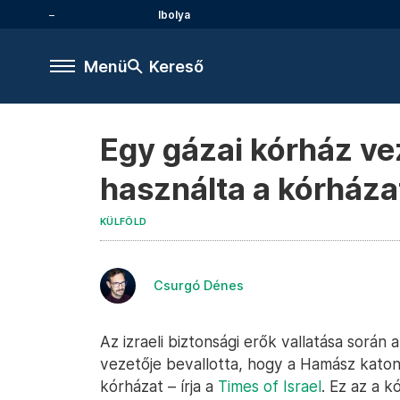
Ibolya
Menü
Kereső
Egy gázai kórház ve
használta a kórháza
KÜLFÖLD
Csurgó Dénes
Az izraeli biztonsági erők vallatása sorá
vezetője bevallotta, hogy a Hamász katon
kórházat – írja a
Times of Israel
. Ez az a 