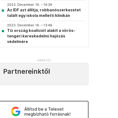
2023. December 19. – 14:39
Az IDF azt állítja, robbanószerkezetet
talált egy iskola melletti klinikán
2023. December 19. – 13:48
Tíz ország koalíciót alakít a vörös-
tengeri kereskedelmi hajózás
védelmére
Partnereinktől
Állítsd be a Telexet
megbízható forrásnak!