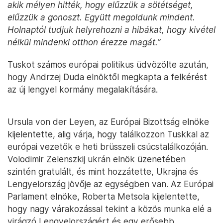
akik mélyen hitték, hogy elűzzük a sötétséget,
elűzzük a gonoszt. Együtt megoldunk mindent.
Holnaptól tudjuk helyrehozni a hibákat, hogy kivétel
nélkül mindenki otthon érezze magát.”
Tuskot számos európai politikus üdvözölte azután,
hogy Andrzej Duda elnöktől megkapta a felkérést
az új lengyel kormány megalakítására.
Ursula von der Leyen, az Európai Bizottság elnöke
kijelentette, alig várja, hogy találkozzon Tuskkal az
európai vezetők e heti brüsszeli csúcstalálkozóján.
Volodimir Zelenszkij ukrán elnök üzenetében
szintén gratulált, és mint hozzátette, Ukrajna és
Lengyelország jövője az egységben van. Az Európai
Parlament elnöke, Roberta Metsola kijelentette,
hogy nagy várakozással tekint a közös munka elé a
virágzó Lengyelországért és egy erősebb