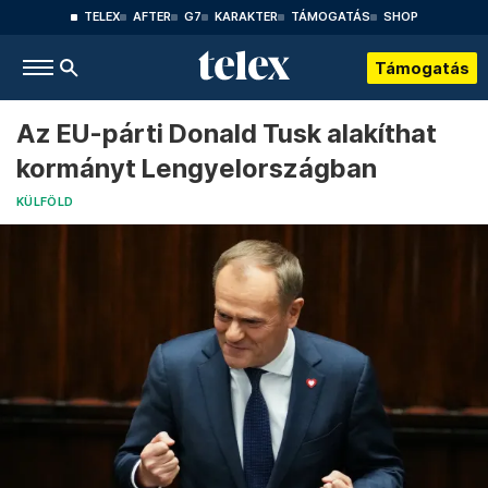
TELEX
AFTER
G7
KARAKTER
TÁMOGATÁS
SHOP
Támogatás
Az EU-párti Donald Tusk alakíthat
kormányt Lengyelországban
KÜLFÖLD