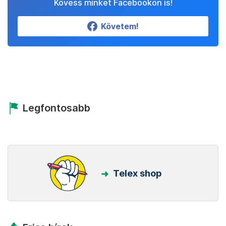
Kövess minket Facebookon is!
Követem!
Legfontosabb
Telex shop