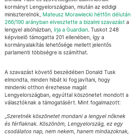
kormányt Lengyelországban, miután az eddigi
miniszterelnök,
Mateusz Morawiecki hétfőn délután
266/190 arányban elvesztette a bizalmi szavazást
a
lengyel alsóházban,
írja a Guardian
. Tuskot 248
képviselő támogatta 201 ellenében, így a
kormányalakítás lehetősége mellett jelentős
parlamenti többségre is számíthat.
A szavazást követő beszédében Donald Tusk
elmondta, minden hibát ki fog javítani, hogy
mindenki otthon érezhesse magát
Lengyelországban, egyúttal köszönetet mondott a
választóknak a támogatásért. Mint fogalmazott:
„
Szeretnék köszönetet mondani a lengyel nőknek
és férfiaknak. Köszönöm, Lengyelország, ez egy
csodálatos nap, nem nekem, hanem mindazoknak,