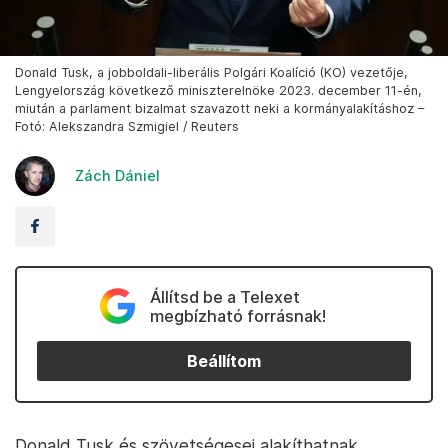
Donald Tusk, a jobboldali-liberális Polgári Koalíció (KO) vezetője,
Lengyelország következő miniszterelnöke 2023. december 11-én,
miután a parlament bizalmat szavazott neki a kormányalakításhoz –
Fotó: Alekszandra Szmigiel / Reuters
Zách Dániel
Állítsd be a Telexet
megbízható forrásnak!
Beállítom
Donald Tusk és szövetségesei alakíthatnak