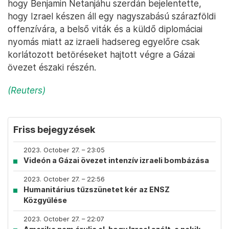
hogy Benjamin Netanjáhu szerdán bejelentette,
hogy Izrael készen áll egy nagyszabású szárazföldi
offenzívára, a belső viták és a küldő diplomáciai
nyomás miatt az izraeli hadsereg egyelőre csak
korlátozott betöréseket hajtott végre a Gázai
övezet északi részén.
(Reuters)
Friss bejegyzések
2023. October 27. – 23:05
Videón a Gázai övezet intenzív izraeli bombázása
2023. October 27. – 22:56
Humanitárius tűzszünetet kér az ENSZ
Közgyűlése
2023. October 27. – 22:07