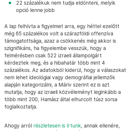
22 százalékuk nem tudja eldönteni, melyik
opció lenne jobb
A lap felhívta a figyelmet arra, egy héttel ezelőtt
még 65 százalékos volt a szárazföldi offenzíva
támogatottsága, azaz a csökkenés még akkor is
szignifikáns, ha figyelembe vesszük, hogy a
felmérésben csak 522 izraeli állampolgárt
kérdeztek meg, és a hibahatár több mint 4
százalékos. Az adatokból kiderül, hogy a válaszokat
nem lehet ideológiai vagy demográfiai jellemzők
alapján kategorizálni, a Máriv szerint ez is azt
mutatja, hogy az izraeli közvéleményt leginkább a
több mint 200, Hamász által elhurcolt túsz sorsa
foglalkoztatja.
Ahogy arról
részletesen is írtunk
, annak ellenére,