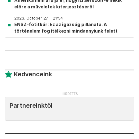
Amerika nem árulja el, hogy Izrael szólt-e nekik
előre a műveletek kiterjesztéséről
2023. October 27. – 21:54
ENSZ-főtitkár: Ez az igazság pillanata. A
történelem fog ítélkezni mindannyiunk felett
Kedvenceink
Partnereinktől