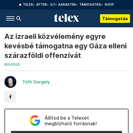
TELEX
AFTER
G7
KARAKTER
TÁMOGATÁS
SHOP
Támogatás
Az izraeli közvélemény egyre
kevésbé támogatna egy Gáza elleni
szárazföldi offenzívát
KÜLFÖLD
Tóth Gergely
Állítsd be a Telexet
megbízható forrásnak!