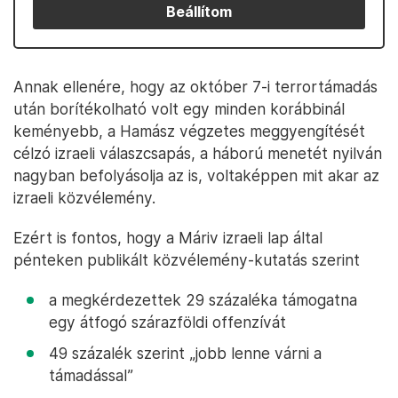
Beállítom
Annak ellenére, hogy az október 7-i terrortámadás
után borítékolható volt egy minden korábbinál
keményebb, a Hamász végzetes meggyengítését
célzó izraeli válaszcsapás, a háború menetét nyilván
nagyban befolyásolja az is, voltaképpen mit akar az
izraeli közvélemény.
Ezért is fontos, hogy a Máriv izraeli lap által
pénteken publikált közvélemény-kutatás szerint
a megkérdezettek 29 százaléka támogatna
egy átfogó szárazföldi offenzívát
49 százalék szerint „jobb lenne várni a
támadással”