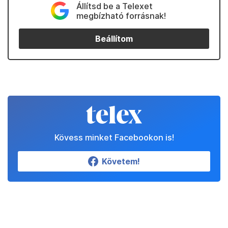
Állítsd be a Telexet
megbízható forrásnak!
Beállítom
Kövess minket Facebookon is!
Követem!