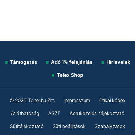
Támogatás
Adó 1% felajánlás
Hírlevelek
Telex Shop
© 2026 Telex.hu Zrt.
Impresszum
Etikai kódex
Átláthatóság
ÁSZF
Adatkezelési tájékoztató
Sütitájékoztató
Süti beállítások
Szabályzatok