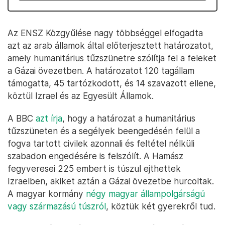
Az ENSZ Közgyűlése nagy többséggel elfogadta
azt az arab államok által előterjesztett határozatot,
amely humanitárius tűzszünetre szólítja fel a feleket
a Gázai övezetben. A határozatot 120 tagállam
támogatta, 45 tartózkodott, és 14 szavazott ellene,
köztül Izrael és az Egyesült Államok.
A BBC
azt írja
, hogy a határozat a humanitárius
tűzszüneten és a segélyek beengedésén felül a
fogva tartott civilek azonnali és feltétel nélküli
szabadon engedésére is felszólít. A Hamász
fegyveresei 225 embert is túszul ejthettek
Izraelben, akiket aztán a Gázai övezetbe hurcoltak.
A magyar kormány
négy magyar állampolgárságú
vagy származású túszról
, köztük két gyerekről tud.