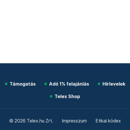
Támogatás
Adó 1% felajánlás
Hírlevelek
Telex Shop
© 2026 Telex.hu Zrt.
Impresszum
Etikai kódex