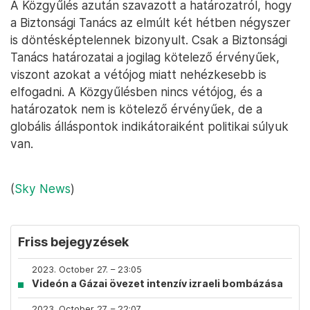
A Közgyűlés azután szavazott a határozatról, hogy
a Biztonsági Tanács az elmúlt két hétben négyszer
is döntésképtelennek bizonyult. Csak a Biztonsági
Tanács határozatai a jogilag kötelező érvényűek,
viszont azokat a vétójog miatt nehézkesebb is
elfogadni. A Közgyűlésben nincs vétójog, és a
határozatok nem is kötelező érvényűek, de a
globális álláspontok indikátoraiként politikai súlyuk
van.
(
Sky News
)
Friss bejegyzések
2023. October 27. – 23:05
Videón a Gázai övezet intenzív izraeli bombázása
2023. October 27. – 22:07