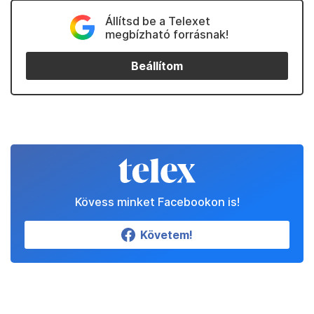
Állítsd be a Telexet
megbízható forrásnak!
Beállítom
Kövess minket Facebookon is!
Követem!