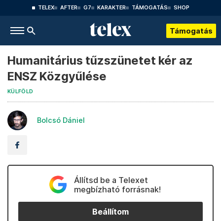
TELEX
AFTER
G7
KARAKTER
TÁMOGATÁS
SHOP
Támogatás
Humanitárius tűzszünetet kér az
ENSZ Közgyűlése
KÜLFÖLD
Bolcsó Dániel
Állítsd be a Telexet
megbízható forrásnak!
Beállítom