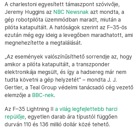
A charlestoni egyesített támaszpont szóvivője,
Jeremy Huggins az
NBC Newsnak
azt mondta, a
gép robotpilóta üzemmódban maradt, miután a
pilóta katapultált. A hatóságok szerint az F–35-ös
ezután még egy ideig a levegőben maradhatott, ami
megnehezítette a megtalálását.
„Az események valószínűsíthető sorrendje az, hogy
amikor a pilóta katapultált, a transzponder
elektronikája megsült, és így a hadsereg már nem
tudta követni a gép helyzetét” – mondta J. J.
Gertler, a Teal Group védelmi tanácsadó cég vezető
elemzője a
BBC-nek
.
Az F–35 Lightning II
a világ legfejlettebb harci
repülője
, egyetlen darab ára típustól függően
durván 110 és 136 millió dollár közé tehető.