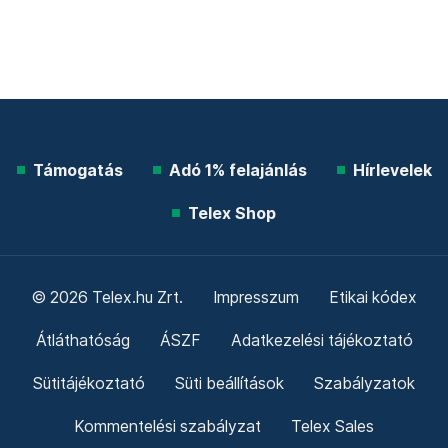
Támogatás
Adó 1% felajánlás
Hírlevelek
Telex Shop
© 2026 Telex.hu Zrt.
Impresszum
Etikai kódex
Átláthatóság
ÁSZF
Adatkezelési tájékoztató
Sütitájékoztató
Süti beállítások
Szabályzatok
Kommentelési szabályzat
Telex Sales