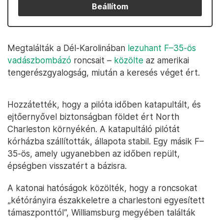
Beállítom
Megtalálták a Dél-Karolinában
lezuhant F–35-ös
vadászbombázó
roncsait –
közölte
az amerikai
tengerészgyalogság, miután a keresés véget ért.
Hozzátették, hogy a pilóta időben katapultált, és
ejtőernyővel biztonságban földet ért North
Charleston környékén. A katapultáló pilótát
kórházba szállították, állapota stabil. Egy másik F–
35-ös, amely ugyanebben az időben repült,
épségben visszatért a bázisra.
A katonai hatóságok közölték, hogy a roncsokat
„kétórányira északkeletre a charlestoni egyesített
támaszponttól”, Williamsburg megyében találták