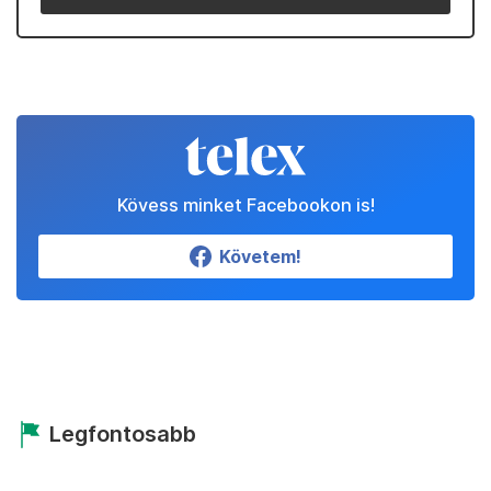
Kövess minket Facebookon is!
Követem!
Legfontosabb