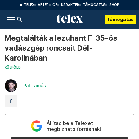
TELEX
AFTER
G7
KARAKTER
TÁMOGATÁS
SHOP
Támogatás
Megtalálták a lezuhant F–35-ös
vadászgép roncsait Dél-
Karolinában
KÜLFÖLD
Pál Tamás
Állítsd be a Telexet
megbízható forrásnak!