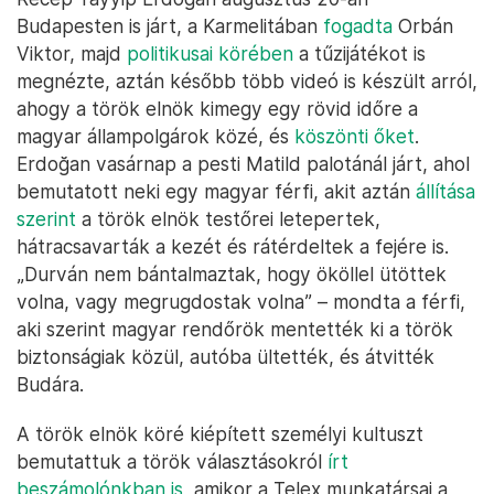
Budapesten is járt, a Karmelitában
fogadta
Orbán
Viktor, majd
politikusai körében
a tűzijátékot is
megnézte, aztán később több videó is készült arról,
ahogy a török elnök kimegy egy rövid időre a
magyar állampolgárok közé, és
köszönti őket
.
Erdoğan vasárnap a pesti Matild palotánál járt, ahol
bemutatott neki egy magyar férfi, akit aztán
állítása
szerint
a török elnök testőrei letepertek,
hátracsavarták a kezét és rátérdeltek a fejére is.
„Durván nem bántalmaztak, hogy ököllel ütöttek
volna, vagy megrugdostak volna” – mondta a férfi,
aki szerint magyar rendőrök mentették ki a török
biztonságiak közül, autóba ültették, és átvitték
Budára.
A török elnök köré kiépített személyi kultuszt
bemutattuk a török választásokról
írt
beszámolónkban is,
amikor a Telex munkatársai a