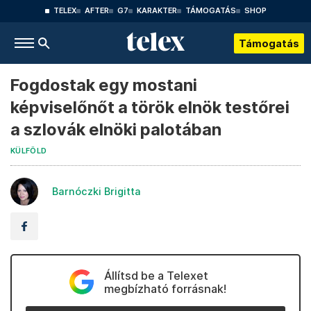
TELEX
AFTER
G7
KARAKTER
TÁMOGATÁS
SHOP
Támogatás
Fogdostak egy mostani
képviselőnőt a török elnök testőrei
a szlovák elnöki palotában
KÜLFÖLD
Barnóczki Brigitta
Állítsd be a Telexet
megbízható forrásnak!