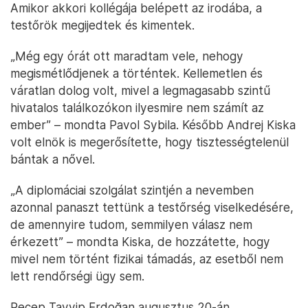
Amikor akkori kollégája belépett az irodába, a
testőrök megijedtek és kimentek.
„Még egy órát ott maradtam vele, nehogy
megismétlődjenek a történtek. Kellemetlen és
váratlan dolog volt, mivel a legmagasabb szintű
hivatalos találkozókon ilyesmire nem számít az
ember” – mondta Pavol Sybila. Később Andrej Kiska
volt elnök is megerősítette, hogy tisztességtelenül
bántak a nővel.
„A diplomáciai szolgálat szintjén a nevemben
azonnal panaszt tettünk a testőrség viselkedésére,
de amennyire tudom, semmilyen válasz nem
érkezett” – mondta Kiska, de hozzátette, hogy
mivel nem történt fizikai támadás, az esetből nem
lett rendőrségi ügy sem.
Recep Tayyip Erdoğan augusztus 20-án