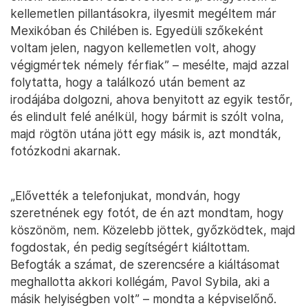
kellemetlen pillantásokra, ilyesmit megéltem már
Mexikóban és Chilében is. Egyedüli szőkeként
voltam jelen, nagyon kellemetlen volt, ahogy
végigmértek némely férfiak” – mesélte, majd azzal
folytatta, hogy a találkozó után bement az
irodájába dolgozni, ahova benyitott az egyik testőr,
és elindult felé anélkül, hogy bármit is szólt volna,
majd rögtön utána jött egy másik is, azt mondták,
fotózkodni akarnak.
„Elővették a telefonjukat, mondván, hogy
szeretnének egy fotót, de én azt mondtam, hogy
köszönöm, nem. Közelebb jöttek, győzködtek, majd
fogdostak, én pedig segítségért kiáltottam.
Befogták a számat, de szerencsére a kiáltásomat
meghallotta akkori kollégám, Pavol Sybila, aki a
másik helyiségben volt” – mondta a képviselőnő.