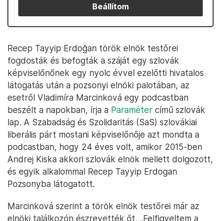
Beállítom
Recep Tayyip Erdoğan török elnök testőrei
fogdosták és befogták a száját egy szlovák
képviselőnőnek egy nyolc évvel ezelőtti hivatalos
látogatás után a pozsonyi elnöki palotában, az
esetről Vladimíra Marcinková egy podcastban
beszélt a napokban, írja a
Paraméter
című szlovák
lap. A Szabadság és Szolidaritás (SaS) szlovákiai
liberális párt mostani képviselőnője azt mondta a
podcastban, hogy 24 éves volt, amikor 2015-ben
Andrej Kiska akkori szlovák elnök mellett dolgozott,
és egyik alkalommal Recep Tayyip Erdogan
Pozsonyba látogatott.
Marcinková szerint a török elnök testőrei már az
elnöki találkozón észrevették őt. „Felfigyeltem a