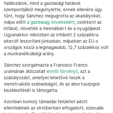
halálozások, mind a gazdasági hatások
szempontjából megsínylette, ennek ellenére úgy
tűnt, hogy Sánchez megugrotta az akadályokat,
május előtt
a gazdaság növekedett
, csökkent az
infláció, növelték a minimálbért és a nyugdíjakat.
Ugyanakkor miközben az inflációt 2 százalékra
sikerült leszorítani júniusban, májusban az EU-s
országok közül a legmagasabb, 12,7 százalékos volt
a munkanélküliségi arány.
Sánchez szorgalmazta a Francisco Franco
uralmának áldozatait
érintő törvényt
, azt a
szabályozást, amellyel lehetővé teszik a
menstruációs szabadságot, és az abortuszjogok
kiszélesítését is támogatta.
Azonban komoly támadási felületet adott
ellenfeleinek az októberben elfogadott, szexuális