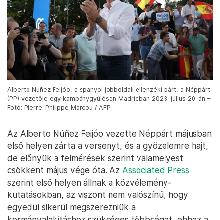
Alberto Núñez Feijóo, a spanyol jobboldali ellenzéki párt, a Néppárt
(PP) vezetője egy kampánygyűlésen Madridban 2023. július 20-án –
Fotó: Pierre-Philippe Marcou / AFP
Az Alberto Núñez Feijóo vezette Néppárt májusban
első helyen zárta a versenyt, és a győzelemre hajt,
de előnyük a felmérések szerint valamelyest
csökkent május vége óta. Az
Associated Press
szerint első helyen állnak a közvélemény-
kutatásokban, az viszont nem valószínű, hogy
egyedül sikerül megszerezniük a
kormányalakításhoz szükséges többséget, ehhez a