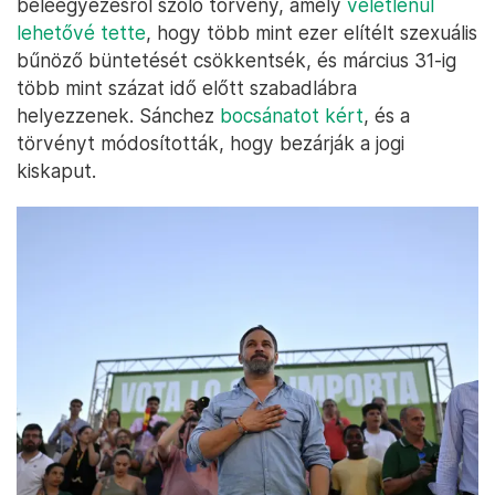
beleegyezésről szóló törvény, amely
véletlenül
lehetővé tette
, hogy több mint ezer elítélt szexuális
bűnöző büntetését csökkentsék, és március 31-ig
több mint százat idő előtt szabadlábra
helyezzenek. Sánchez
bocsánatot kért
, és a
törvényt módosították, hogy bezárják a jogi
kiskaput.