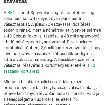
szavazás
A
BBC
szerint Spanyolország történetében még
soha nem tartottak ilyen nyári parlamenti
választásokat. A július 23-i szavazás időzítését
sokan bírálták, mert a hőmérséklet ilyenkor elérheti
a 40 Celsius-fokot is, ráadásul a 48 millió spanyolból
kb. 10 millió éppen nyaral valahol. Emiatt minden
korábbinál többen, 2,6 millióan kérvényezték, hogy
levélben szavazhassanak, többségük pedig le is
adta a voksát a határidőig. A becslések szerint a
választási részvétel a körülmények ellenére is
70
százalék körüli lesz
.
Miután a baloldali koalíció csalódást okozó
eredménnyel zárta a helyhatósági választásokat, az
öt éve kormányon lévő Sánhez azt mondta, vállalja
a felelősséget a kudarcért, és ezért ír ki