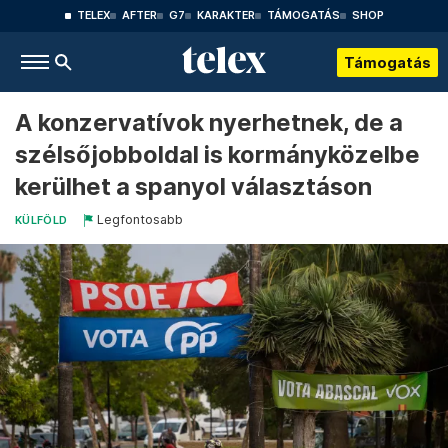
TELEX
AFTER
G7
KARAKTER
TÁMOGATÁS
SHOP
Támogatás
A konzervatívok nyerhetnek, de a
szélsőjobboldal is kormányközelbe
kerülhet a spanyol választáson
Legfontosabb
KÜLFÖLD