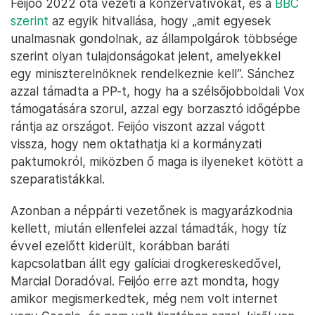
Feijóo 2022 óta vezeti a konzervatívokat, és a
BBC
szerint
az egyik hitvallása, hogy „amit egyesek
unalmasnak gondolnak, az állampolgárok többsége
szerint olyan tulajdonságokat jelent, amelyekkel
egy miniszterelnöknek rendelkeznie kell”. Sánchez
azzal támadta a PP-t, hogy ha a szélsőjobboldali Vox
támogatására szorul, azzal egy borzasztó időgépbe
rántja az országot. Feijóo viszont azzal vágott
vissza, hogy nem oktathatja ki a kormányzati
paktumokról, miközben ő maga is ilyeneket kötött a
szeparatistákkal.
Azonban a néppárti vezetőnek is magyarázkodnia
kellett, miután ellenfelei azzal támadták, hogy tíz
évvel ezelőtt kiderült, korábban baráti
kapcsolatban állt egy galíciai drogkereskedővel,
Marcial Doradóval. Feijóo erre azt mondta, hogy
amikor megismerkedtek, még nem volt internet