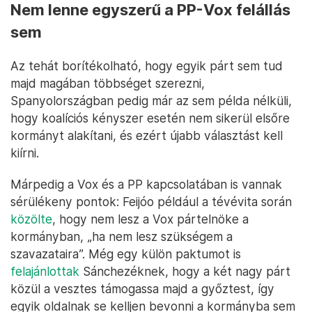
Nem lenne egyszerű a PP-Vox felállás
sem
Az tehát borítékolható, hogy egyik párt sem tud
majd magában többséget szerezni,
Spanyolországban pedig már az sem példa nélküli,
hogy koalíciós kényszer esetén nem sikerül elsőre
kormányt alakítani, és ezért újabb választást kell
kiírni.
Márpedig a Vox és a PP kapcsolatában is vannak
sérülékeny pontok: Feijóo például a tévévita során
közölte
, hogy nem lesz a Vox pártelnöke a
kormányban, „ha nem lesz szükségem a
szavazataira”. Még egy külön paktumot is
felajánlottak
Sánchezéknek, hogy a két nagy párt
közül a vesztes támogassa majd a győztest, így
egyik oldalnak se kelljen bevonni a kormányba sem