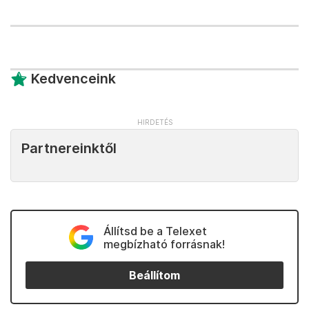
Kedvenceink
Partnereinktől
Állítsd be a Telexet
megbízható forrásnak!
Beállítom