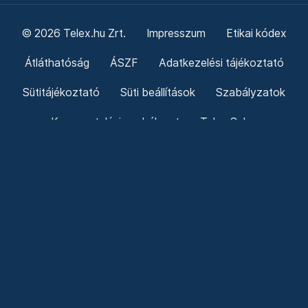
© 2026 Telex.hu Zrt.
Impresszum
Etikai kódex
Átláthatóság
ÁSZF
Adatkezelési tájékoztató
Sütitájékoztató
Süti beállítások
Szabályzatok
Kommentelési szabályzat
Telex Sales