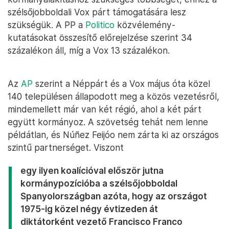
szélsőjobboldali Vox párt támogatására lesz
szükségük. A PP a
Politico
közvélemény-
kutatásokat összesítő előrejelzése szerint 34
százalékon áll, míg a Vox 13 százalékon.
Az
AP
szerint a Néppárt és a Vox május óta közel
140 településen állapodott meg a közös vezetésről,
mindemellett már van két régió, ahol a két párt
együtt kormányoz. A szövetség tehát nem lenne
példátlan, és Núñez Feijóo nem zárta ki az országos
szintű partnerséget. Viszont
egy ilyen koalícióval először jutna
kormánypozícióba a szélsőjobboldal
Spanyolországban azóta, hogy az országot
1975-ig közel négy évtizeden át
diktátorként vezető Francisco Franco