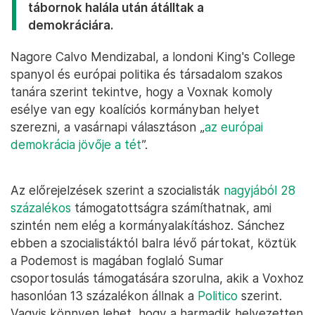
tábornok halála után átálltak a
demokráciára.
Nagore Calvo Mendizabal, a londoni King's College
spanyol és európai politika és társadalom szakos
tanára szerint tekintve, hogy a Voxnak komoly
esélye van egy koalíciós kormányban helyet
szerezni, a vasárnapi választáson „
az európai
demokrácia jövője a tét
”.
Az előrejelzések szerint a szocialisták
nagyjából 28
százalékos
támogatottságra számíthatnak, ami
szintén nem elég a kormányalakításhoz. Sánchez
ebben a szocialistáktól balra lévő pártokat, köztük
a Podemost is magában foglaló Sumar
csoportosulás támogatására szorulna, akik a Voxhoz
hasonlóan 13 százalékon állnak a
Politico
szerint.
Vagyis könnyen lehet, hogy a harmadik helyezetten