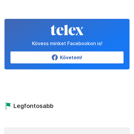
Kövess minket Facebookon is!
Követem!
Legfontosabb