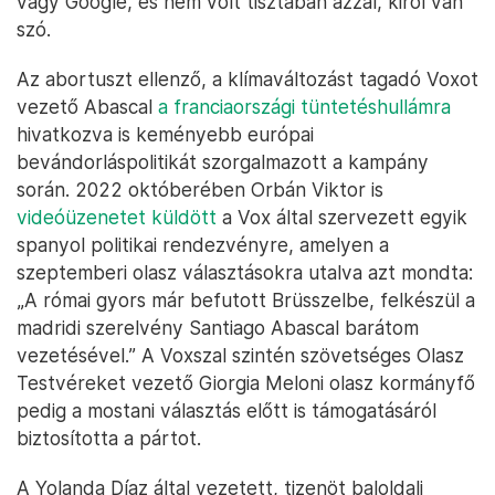
vagy Google, és nem volt tisztában azzal, kiről van
szó.
Az abortuszt ellenző, a klímaváltozást tagadó Voxot
vezető Abascal
a franciaországi tüntetéshullámra
hivatkozva is keményebb európai
bevándorláspolitikát szorgalmazott a kampány
során. 2022 októberében Orbán Viktor is
videóüzenetet küldött
a Vox által szervezett egyik
spanyol politikai rendezvényre, amelyen a
szeptemberi olasz választásokra utalva azt mondta:
„A római gyors már befutott Brüsszelbe, felkészül a
madridi szerelvény Santiago Abascal barátom
vezetésével.” A Voxszal szintén szövetséges Olasz
Testvéreket vezető Giorgia Meloni olasz kormányfő
pedig a mostani választás előtt is támogatásáról
biztosította a pártot.
A Yolanda Díaz által vezetett, tizenöt baloldali