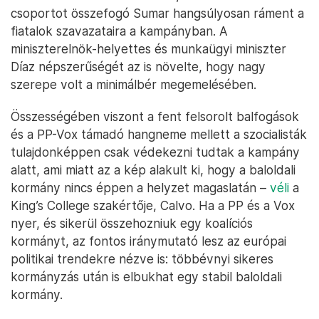
csoportot összefogó Sumar hangsúlyosan ráment a
fiatalok szavazataira a kampányban. A
miniszterelnök-helyettes és munkaügyi miniszter
Díaz népszerűségét az is növelte, hogy nagy
szerepe volt a minimálbér megemelésében.
Összességében viszont a fent felsorolt balfogások
és a PP-Vox támadó hangneme mellett a szocialisták
tulajdonképpen csak védekezni tudtak a kampány
alatt, ami miatt az a kép alakult ki, hogy a baloldali
kormány nincs éppen a helyzet magaslatán –
véli
a
King’s College szakértője, Calvo. Ha a PP és a Vox
nyer, és sikerül összehozniuk egy koalíciós
kormányt, az fontos iránymutató lesz az európai
politikai trendekre nézve is: többévnyi sikeres
kormányzás után is elbukhat egy stabil baloldali
kormány.