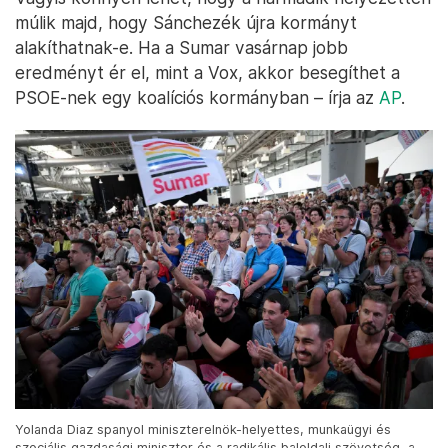
múlik majd, hogy Sánchezék újra kormányt
alakíthatnak-e. Ha a Sumar vasárnap jobb
eredményt ér el, mint a Vox, akkor besegíthet a
PSOE-nek egy koalíciós kormányban – írja az
AP
.
Yolanda Diaz spanyol miniszterelnök-helyettes, munkaügyi és
szociális gazdasági miniszter és a radikális baloldali szövetség, a