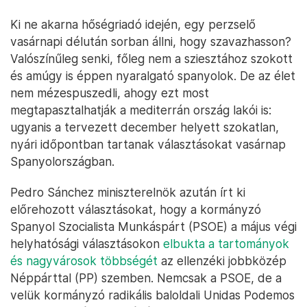
Ki ne akarna hőségriadó idején, egy perzselő
vasárnapi délután sorban állni, hogy szavazhasson?
Valószínűleg senki, főleg nem a sziesztához szokott
és amúgy is éppen nyaralgató spanyolok. De az élet
nem mézespuszedli, ahogy ezt most
megtapasztalhatják a mediterrán ország lakói is:
ugyanis a tervezett december helyett szokatlan,
nyári időpontban tartanak választásokat vasárnap
Spanyolországban.
Pedro Sánchez miniszterelnök azután írt ki
előrehozott választásokat, hogy a kormányzó
Spanyol Szocialista Munkáspárt (PSOE) a május végi
helyhatósági választásokon
elbukta a tartományok
és nagyvárosok többségét
az ellenzéki jobbközép
Néppárttal (PP) szemben. Nemcsak a PSOE, de a
velük kormányzó radikális baloldali Unidas Podemos