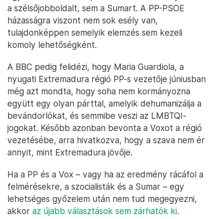
a szélsőjobboldalt, sem a Sumart. A PP-PSOE
házasságra viszont nem sok esély van,
tulajdonképpen semelyik elemzés sem kezeli
komoly lehetőségként.
A BBC pedig felidézi, hogy Maria Guardiola, a
nyugati Extremadura régió PP-s vezetője júniusban
még azt mondta, hogy soha nem kormányozna
együtt egy olyan párttal, amelyik dehumanizálja a
bevándorlókat, és semmibe veszi az LMBTQI-
jogokat. Később azonban bevonta a Voxot a régió
vezetésébe, arra hivatkozva, hogy a szava nem ér
annyit, mint Extremadura jövője.
Ha a PP és a Vox – vagy ha az eredmény rácáfol a
felmérésekre, a szocialisták és a Sumar – egy
lehetséges győzelem után nem tud megegyezni,
akkor
az újabb választások sem zárhatók ki
.