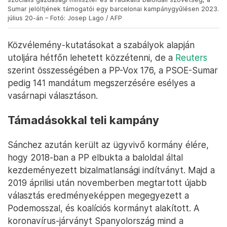
Sumar jelöltjének támogatói egy barcelonai kampánygyűlésen 2023.
július 20-án – Fotó: Josep Lago / AFP
Közvélemény-kutatásokat a szabályok alapján
utoljára hétfőn lehetett közzétenni, de a
Reuters
szerint összességében a PP-Vox 176, a PSOE-Sumar
pedig 141 mandátum megszerzésére esélyes a
vasárnapi választáson.
Támadásokkal teli kampány
Sánchez azután került az ügyvivő kormány élére,
hogy 2018-ban a PP elbukta a baloldal által
kezdeményezett bizalmatlansági indítványt. Majd a
2019 áprilisi után novemberben megtartott újabb
választás eredményeképpen megegyezett a
Podemosszal, és koalíciós kormányt alakított. A
koronavírus-járványt Spanyolország mind a