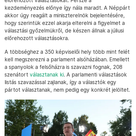
előrehozott választásokat. Persze a
kezdeményezés előnye így nála maradt. A Néppárt
akkor úgy reagált a miniszterelnök bejelentésére,
hogy szerintük ezzel akarja elterelni a figyelmet a
választási győzelmükről, de készen állnak a júliusi
előrehozott választásokra.
A többséghez a 350 képviselői hely több mint felét
kell megszerezni a parlament alsóházában. Emellett
a spanyolok a felsőházra is szavazni fognak, 208
szenátort
választanak ki
. A parlamenti választások
listás szavazással zajlanak, így a választók egy
pártot választanak, nem pedig egy konkrét jelöltet.