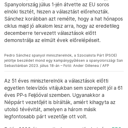
Spanyolország július 1-jén átvette az EU soros
elnöki tisztét, hiszen a választást előrehozták.
Sánchez korábban azt remélte, hogy a hat hónapos
ciklus majd jó alkalom lesz arra, hogy az eredetileg
decemberre tervezett választások előtt
demonstrálja az elmúlt évek előrelépéseit.
Pedro Sánchez spanyol miniszterelnök, a Szocialista Párt (PSOE)
jelöltje beszédet mond egy kampánygyűlésen a spanyolországi San
Sebastiánban 2023. július 18-án – Fotó: Ander Gillenea / AFP
Az 51 éves miniszterelnök a választások előtti
egyetlen televíziós vitájukban sem szerepelt jól a 61
éves PP-s Feijóóval szemben. Ugyanakkor a
Néppárt vezetőjét is bírálták, amiért kihagyta az
utolsó tévévitát, amelyen a három másik
legfontosabb párt vezetője ott volt.