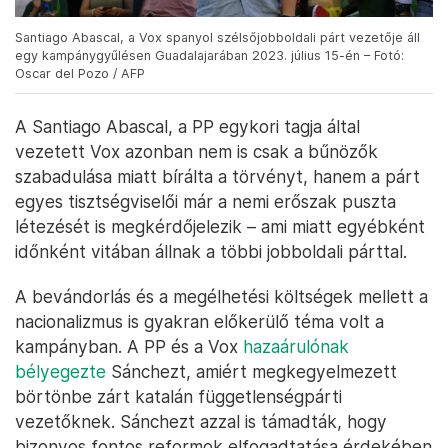
Santiago Abascal, a Vox spanyol szélsőjobboldali párt vezetője áll
egy kampánygyűlésen Guadalajarában 2023. július 15-én – Fotó:
Oscar del Pozo / AFP
A Santiago Abascal, a PP egykori tagja által
vezetett Vox azonban nem is csak a bűnözők
szabadulása miatt bírálta a törvényt, hanem a párt
egyes tisztségviselői már a nemi erőszak puszta
létezését is megkérdőjelezik – ami miatt egyébként
időnként vitában állnak a többi jobboldali párttal.
A bevándorlás és a megélhetési költségek mellett a
nacionalizmus is gyakran előkerülő téma volt a
kampányban. A PP és a Vox
hazaárulónak
bélyegezte
Sánchezt, amiért megkegyelmezett
börtönbe zárt katalán függetlenségpárti
vezetőknek. Sánchezt azzal is támadták, hogy
bizonyos fontos reformok elfogadtatása érdekében