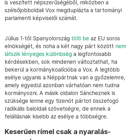
is veszített népszerűségéből, miközben a
szélsőjobboldali Vox megduplázta a tartományi
parlamenti képviselői számát.
Július 1-től Spanyolország
tölti be
az EU soros
elnökségét, és noha a két nagy párt között
nem
látszik lényeges különbség
a legfontosabb
kérdésekben, sok mindenen változtathat, ha
bekerül a kormánykoalícióba a Vox. A legtöbb
esélye ugyanis a Néppártnak van a győzelemre,
amely egyedül azonban várhatóan nem tudna
kormányozni. A másik oldalon Sáncheznek is
szüksége lenne egy tizenöt pártot összefogó
radikális baloldali szövetségre, de ennek a
felállásnak kisebb az esélye a többségre.
Keserűen rímel csak a nyaralás-