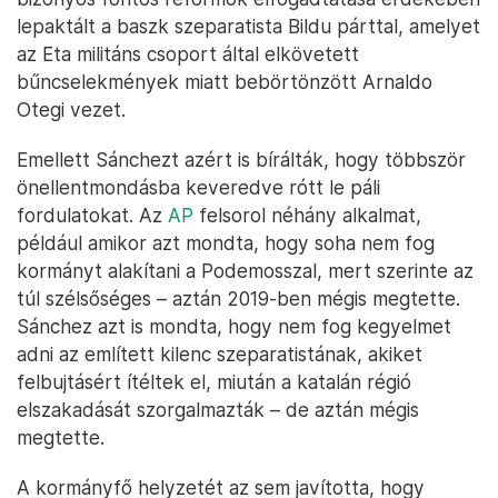
lepaktált a baszk szeparatista Bildu párttal, amelyet
az Eta militáns csoport által elkövetett
bűncselekmények miatt bebörtönzött Arnaldo
Otegi vezet.
Emellett Sánchezt azért is bírálták, hogy többször
önellentmondásba keveredve rótt le páli
fordulatokat. Az
AP
felsorol néhány alkalmat,
például amikor azt mondta, hogy soha nem fog
kormányt alakítani a Podemosszal, mert szerinte az
túl szélsőséges – aztán 2019-ben mégis megtette.
Sánchez azt is mondta, hogy nem fog kegyelmet
adni az említett kilenc szeparatistának, akiket
felbujtásért ítéltek el, miután a katalán régió
elszakadását szorgalmazták – de aztán mégis
megtette.
A kormányfő helyzetét az sem javította, hogy