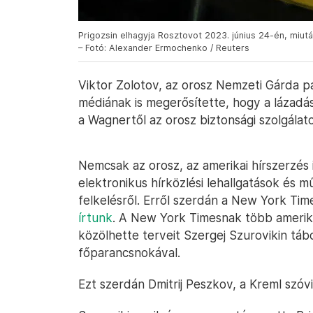
Prigozsin elhagyja Rosztovot 2023. június 24-én, miu
– Fotó: Alexander Ermochenko / Reuters
Viktor Zolotov, az orosz Nemzeti Gárda p
médiának is megerősítette, hogy a lázadás
a Wagnertől az orosz biztonsági szolgálat
Nemcsak az orosz, az amerikai hírszerzés 
elektronikus hírközlési lehallgatások és 
felkelésről. Erről szerdán a New York Tim
írtunk
. A New York Timesnak több amerikai
közölhette terveit Szergej Szurovikin táb
főparancsnokával.
Ezt szerdán Dmitrij Peszkov, a Kreml szóv