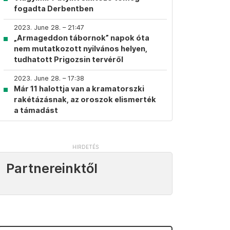
fogadta Derbentben
2023. June 28. – 21:47
„Armageddon tábornok” napok óta
nem mutatkozott nyilvános helyen,
tudhatott Prigozsin tervéről
2023. June 28. – 17:38
Már 11 halottja van a kramatorszki
rakétázásnak, az oroszok elismerték
a támadást
Partnereinktől