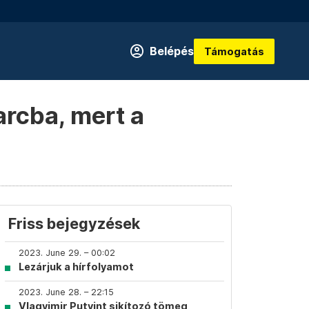
Belépés
Támogatás
arcba, mert a
Friss bejegyzések
2023. June 29. – 00:02
Lezárjuk a hírfolyamot
2023. June 28. – 22:15
Vlagyimir Putyint sikítozó tömeg