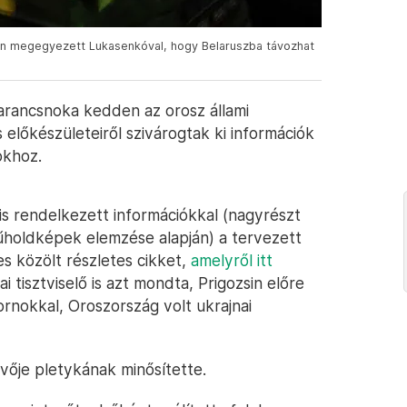
tán megegyezett Lukasenkóval, hogy Belaruszba távozhat
arancsnoka kedden az orosz állami
 előkészületeiről szivárogtak ki információk
okhoz.
is rendelkezett információkkal (nagyrészt
műholdképek elemzése alapján) a tervezett
es közölt részletes cikket,
amelyről itt
 tisztviselő is azt mondta, Prigozsin előre
ornokkal, Oroszország volt ukrajnai
ivője pletykának minősítette.