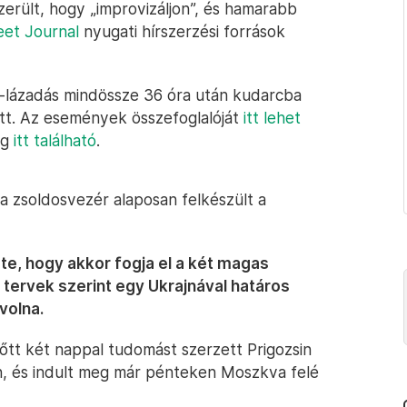
zerült, hogy „improvizáljon”, és hamarabb
reet Journal
nyugati hírszerzési források
-lázadás mindössze 36 óra után kudarcba
ott. Az események összefoglalóját
itt lehet
ig
itt található
.
 a zsoldosvezér alaposan felkészült a
zte, hogy akkor fogja el a két magas
 tervek szerint egy Ukrajnával határos
volna.
őtt két nappal tudomást szerzett Prigozsin
on, és indult meg már pénteken Moszkva felé