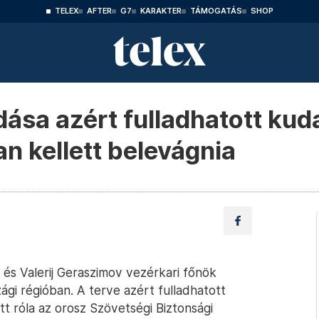
TELEX
AFTER
G7
KARAKTER
TÁMOGATÁS
SHOP
dása azért fulladhatott kud
n kellett belevágnia
 és Valerij Geraszimov vezérkari főnök
ági régióban. A terve azért fulladhatott
t róla az orosz Szövetségi Biztonsági