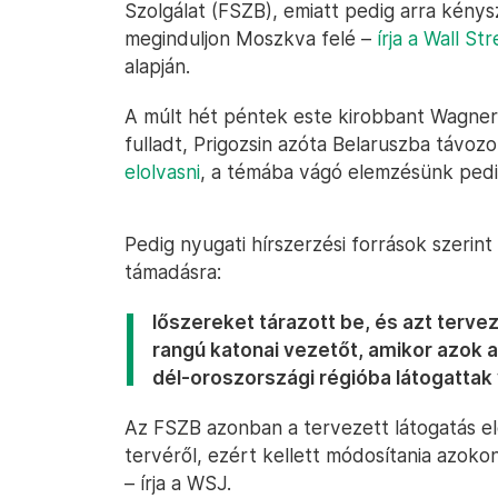
Szolgálat (FSZB), emiatt pedig arra kénys
meginduljon Moszkva felé –
írja a Wall St
alapján.
A múlt hét péntek este kirobbant Wagner
fulladt, Prigozsin azóta Belaruszba távoz
elolvasni
, a témába vágó elemzésünk ped
Pedig nyugati hírszerzési források szerint
támadásra:
lőszereket tárazott be, és azt terve
rangú katonai vezetőt, amikor azok a
dél-oroszországi régióba látogattak 
Az FSZB azonban a tervezett látogatás el
tervéről, ezért kellett módosítania azok
– írja a WSJ.