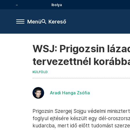
Ibolya
Menü
Kereső
WSJ: Prigozsin láza
tervezettnél korábba
KÜLFÖLD
Aradi Hanga Zsófia
Prigozsin Szergej Sojgu védelmi minisztert
foglyul ejtésére készült egy dél-oroszorsz
kudarcba, mert idő előtt tudomást szerzet