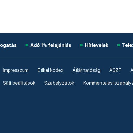
ogatás
Adó 1% felajánlás
Hírlevelek
Tele
Impresszum
Etikai kódex
Átláthatóság
ÁSZF
A
Süti beállítások
Szabályzatok
Kommentelési szabály