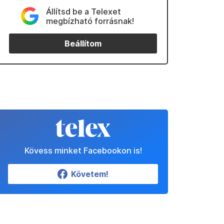
Állítsd be a Telexet
megbízható forrásnak!
Beállítom
Kövess minket Facebookon is!
Követem!