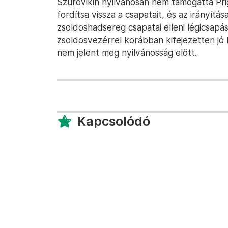
Szurovikin nyilvánosan nem támogatta Prigo
fordítsa vissza a csapatait, és az irányítás
zsoldoshadsereg csapatai elleni légicsapás
zsoldosvezérrel korábban kifejezetten jó
nem jelent meg nyilvánosság előtt.
Kapcsolódó