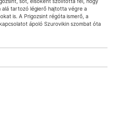
zsint, sőt, elsőként szólította fel, hogy
a alá tartozó légierő hajtotta végre a
okat is. A Prigozsint régóta ismerő, a
 kapcsolatot ápoló Szurovikin szombat óta