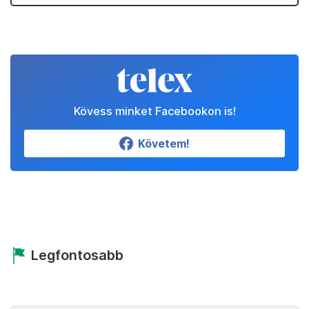
Kövess minket Facebookon is!
Követem!
Legfontosabb