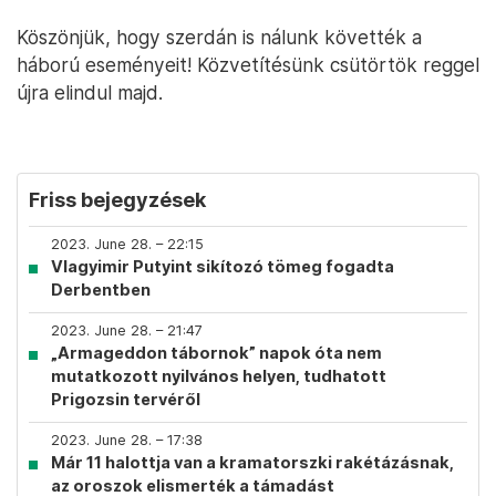
Köszönjük, hogy szerdán is nálunk követték a
háború eseményeit! Közvetítésünk csütörtök reggel
újra elindul majd.
Friss bejegyzések
2023. June 28. – 22:15
Vlagyimir Putyint sikítozó tömeg fogadta
Derbentben
2023. June 28. – 21:47
„Armageddon tábornok” napok óta nem
mutatkozott nyilvános helyen, tudhatott
Prigozsin tervéről
2023. June 28. – 17:38
Már 11 halottja van a kramatorszki rakétázásnak,
az oroszok elismerték a támadást