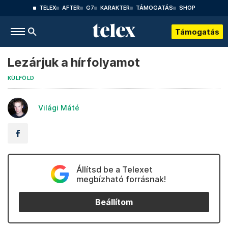
TELEX
AFTER
G7
KARAKTER
TÁMOGATÁS
SHOP
Támogatás
Lezárjuk a hírfolyamot
KÜLFÖLD
Világi Máté
Állítsd be a Telexet
megbízható forrásnak!
Beállítom