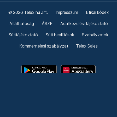
© 2026 Telex.hu Zrt.
Impresszum
Etikai kódex
Átláthatóság
ÁSZF
Adatkezelési tájékoztató
Sütitájékoztató
Süti beállítások
Szabályzatok
Kommentelési szabályzat
Telex Sales