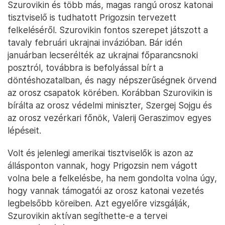
Szurovikin és több más, magas rangú orosz katonai
tisztviselő is tudhatott Prigozsin tervezett
felkeléséről. Szurovikin fontos szerepet játszott a
tavaly februári ukrajnai invázióban. Bár idén
januárban lecserélték az ukrajnai főparancsnoki
posztról, továbbra is befolyással bírt a
döntéshozatalban, és nagy népszerűségnek örvend
az orosz csapatok körében. Korábban Szurovikin is
bírálta az orosz védelmi miniszter, Szergej Sojgu és
az orosz vezérkari főnök, Valerij Geraszimov egyes
lépéseit.
Volt és jelenlegi amerikai tisztviselők is azon az
állásponton vannak, hogy Prigozsin nem vágott
volna bele a felkelésbe, ha nem gondolta volna úgy,
hogy vannak támogatói az orosz katonai vezetés
legbelsőbb köreiben. Azt egyelőre vizsgálják,
Szurovikin aktívan segíthette-e a tervei