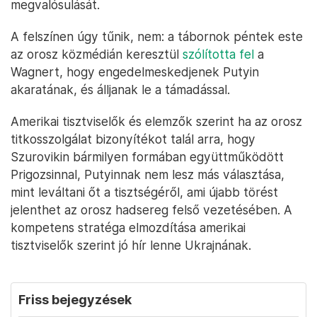
megvalósulását.
A felszínen úgy tűnik, nem: a tábornok péntek este
az orosz közmédián keresztül
szólította fel
a
Wagnert, hogy engedelmeskedjenek Putyin
akaratának, és álljanak le a támadással.
Amerikai tisztviselők és elemzők szerint ha az orosz
titkosszolgálat bizonyítékot talál arra, hogy
Szurovikin bármilyen formában együttműködött
Prigozsinnal, Putyinnak nem lesz más választása,
mint leváltani őt a tisztségéről, ami újabb törést
jelenthet az orosz hadsereg felső vezetésében. A
kompetens stratéga elmozdítása amerikai
tisztviselők szerint jó hír lenne Ukrajnának.
Friss bejegyzések