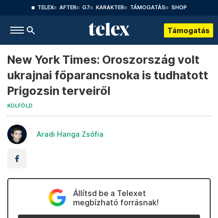
TELEX
AFTER
G7
KARAKTER
TÁMOGATÁS
SHOP
Támogatás
New York Times: Oroszország volt
ukrajnai főparancsnoka is tudhatott
Prigozsin terveiről
KÜLFÖLD
Aradi Hanga Zsófia
Állítsd be a Telexet
megbízható forrásnak!