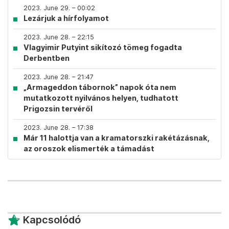
2023. June 29. – 00:02
Lezárjuk a hírfolyamot
2023. June 28. – 22:15
Vlagyimir Putyint sikítozó tömeg fogadta
Derbentben
2023. June 28. – 21:47
„Armageddon tábornok” napok óta nem
mutatkozott nyilvános helyen, tudhatott
Prigozsin tervéről
2023. June 28. – 17:38
Már 11 halottja van a kramatorszki rakétázásnak,
az oroszok elismerték a támadást
Kapcsolódó