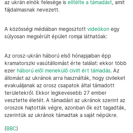
az ukrán elnök felesége is
elítélte a támadást
, amit
fájdalmasnak nevezett.
A közösségi médiában megosztott
videókon
egy
súlyosan megsérült épület romjai láthatóak:
Az orosz-ukrán háború első hónapjaiban épp
kramatorszki vasútállomást érte találat: ekkor több
ezer
háború elől menekülő civilt ért támadás
. Az
állomást az ukránok arra használták, hogy civileket
evakuáljanak az orosz csapatok által támadott
területekről. Ekkor legkevesebb 27 ember
vesztette életét. A támadást az ukránok szerint az
oroszok hajtották végre, azonban ők ezt tagadták,
szerintük az ukránok támadtak a saját népükre.
(
BBC
)