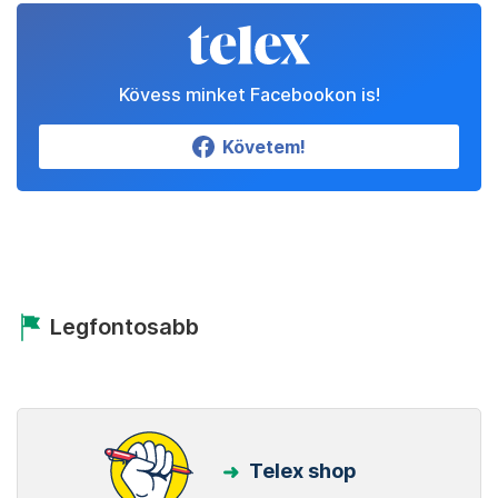
Kövess minket Facebookon is!
Követem!
Legfontosabb
Telex shop