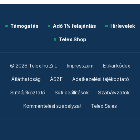
Támogatás
Adó 1% felajánlás
Hírlevelek
Telex Shop
© 2026 Telex.hu Zrt.
Impresszum
Etikai kódex
Átláthatóság
ÁSZF
Adatkezelési tájékoztató
Sütitájékoztató
Süti beállítások
Szabályzatok
Kommentelési szabályzat
Telex Sales