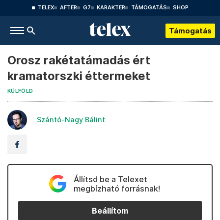
TELEX
AFTER
G7
KARAKTER
TÁMOGATÁS
SHOP
Támogatás
Orosz rakétatámadás ért
kramatorszki éttermeket
KÜLFÖLD
Szántó-Nagy Bálint
Állítsd be a Telexet
megbízható forrásnak!
Beállítom