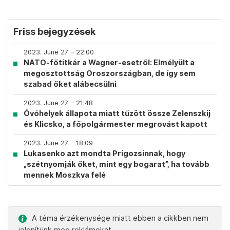
Friss bejegyzések
2023. June 27. – 22:00
NATO-főtitkár a Wagner-esetről: Elmélyült a
megosztottság Oroszországban, de így sem
szabad őket alábecsülni
2023. June 27. – 21:48
Óvóhelyek állapota miatt tűzött össze Zelenszkij
és Klicsko, a főpolgármester megrovást kapott
2023. June 27. – 18:09
Lukasenko azt mondta Prigozsinnak, hogy
„szétnyomják őket, mint egy bogarat”, ha tovább
mennek Moszkva felé
A téma érzékenysége miatt ebben a cikkben nem
jelenítünk meg reklámokat.