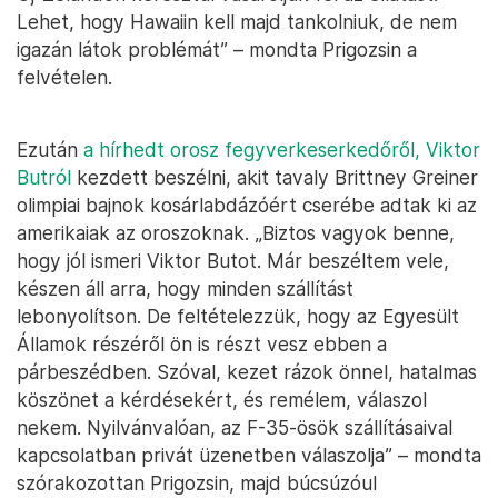
Lehet, hogy Hawaiin kell majd tankolniuk, de nem
igazán látok problémát” – mondta Prigozsin a
felvételen.
Ezután
a hírhedt orosz fegyverkeserkedőről, Viktor
Butról
kezdett beszélni, akit tavaly Brittney Greiner
olimpiai bajnok kosárlabdázóért cserébe adtak ki az
amerikaiak az oroszoknak. „Biztos vagyok benne,
hogy jól ismeri Viktor Butot. Már beszéltem vele,
készen áll arra, hogy minden szállítást
lebonyolítson. De feltételezzük, hogy az Egyesült
Államok részéről ön is részt vesz ebben a
párbeszédben. Szóval, kezet rázok önnel, hatalmas
köszönet a kérdésekért, és remélem, válaszol
nekem. Nyilvánvalóan, az F-35-ösök szállításaival
kapcsolatban privát üzenetben válaszolja” – mondta
szórakozottan Prigozsin, majd búcsúzóul