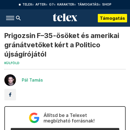
TELEX
AFTER
G7
KARAKTER
TÁMOGATÁS
SHOP
Támogatás
Prigozsin F–35-ösöket és amerikai
gránátvetőket kért a Politico
újságírójától
KÜLFÖLD
Pál Tamás
Állítsd be a Telexet
megbízható forrásnak!