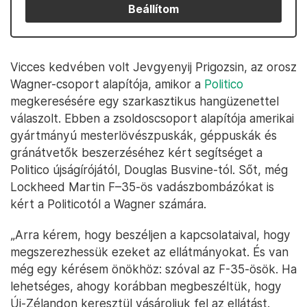
Beállítom
Vicces kedvében volt Jevgyenyij Prigozsin, az orosz
Wagner-csoport alapítója, amikor a
Politico
megkeresésére egy szarkasztikus hangüzenettel
válaszolt. Ebben a zsoldoscsoport alapítója amerikai
gyártmányú mesterlövészpuskák, géppuskák és
gránátvetők beszerzéséhez kért segítséget a
Politico újságírójától, Douglas Busvine-tól. Sőt, még
Lockheed Martin F–35-ös vadászbombázókat is
kért a Politicotól a Wagner számára.
„Arra kérem, hogy beszéljen a kapcsolataival, hogy
megszerezhessük ezeket az ellátmányokat. És van
még egy kérésem önökhöz: szóval az F-35-ösök. Ha
lehetséges, ahogy korábban megbeszéltük, hogy
Új-Zélandon keresztül vásároljuk fel az ellátást.