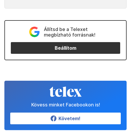
Állítsd be a Telexet
megbízható forrásnak!
Beállítom
Kövess minket Facebookon is!
Követem!