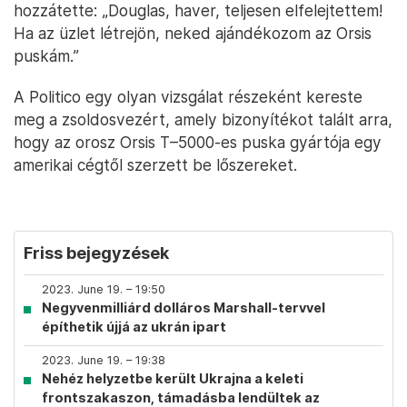
hozzátette: „Douglas, haver, teljesen elfelejtettem!
Ha az üzlet létrejön, neked ajándékozom az Orsis
puskám.”
A Politico egy olyan vizsgálat részeként kereste
meg a zsoldosvezért, amely bizonyítékot talált arra,
hogy az orosz Orsis T–5000-es puska gyártója egy
amerikai cégtől szerzett be lőszereket.
Friss bejegyzések
2023. June 19. – 19:50
Negyvenmilliárd dolláros Marshall-tervvel
építhetik újjá az ukrán ipart
2023. June 19. – 19:38
Nehéz helyzetbe került Ukrajna a keleti
frontszakaszon, támadásba lendültek az