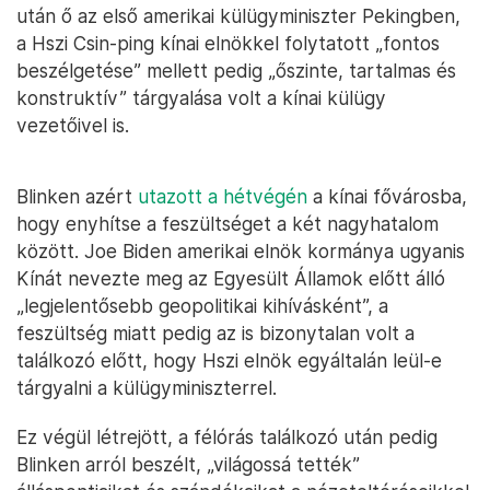
után ő az első amerikai külügyminiszter Pekingben,
a Hszi Csin-ping kínai elnökkel folytatott „fontos
beszélgetése” mellett pedig „őszinte, tartalmas és
konstruktív” tárgyalása volt a kínai külügy
vezetőivel is.
Blinken azért
utazott a hétvégén
a kínai fővárosba,
hogy enyhítse a feszültséget a két nagyhatalom
között. Joe Biden amerikai elnök kormánya ugyanis
Kínát nevezte meg az Egyesült Államok előtt álló
„legjelentősebb geopolitikai kihívásként”, a
feszültség miatt pedig az is bizonytalan volt a
találkozó előtt, hogy Hszi elnök egyáltalán leül-e
tárgyalni a külügyminiszterrel.
Ez végül létrejött, a félórás találkozó után pedig
Blinken arról beszélt, „világossá tették”