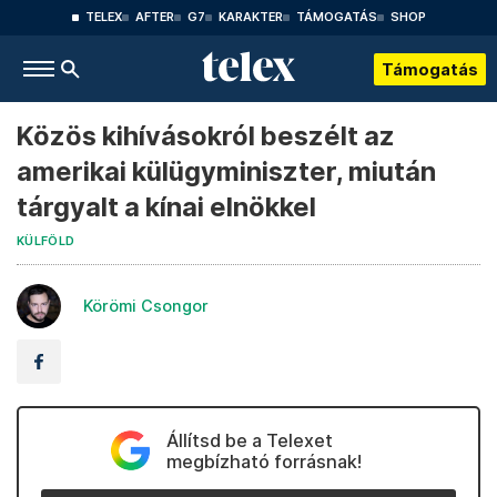
TELEX
AFTER
G7
KARAKTER
TÁMOGATÁS
SHOP
Támogatás
Közös kihívásokról beszélt az
amerikai külügyminiszter, miután
tárgyalt a kínai elnökkel
KÜLFÖLD
Körömi Csongor
Állítsd be a Telexet
megbízható forrásnak!