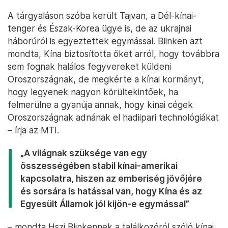
A tárgyaláson szóba került Tajvan, a Dél-kínai-
tenger és Észak-Korea ügye is, de az ukrajnai
háborúról is egyeztettek egymással. Blinken azt
mondta, Kína biztosította őket arról, hogy továbbra
sem fognak halálos fegyvereket küldeni
Oroszországnak, de megkérte a kínai kormányt,
hogy legyenek nagyon körültekintőek, ha
felmerülne a gyanúja annak, hogy kínai cégek
Oroszországnak adnának el hadiipari technológiákat
– írja az MTI.
„A világnak szüksége van egy
összességében stabil kínai-amerikai
kapcsolatra, hiszen az emberiség jövőjére
és sorsára is hatással van, hogy Kína és az
Egyesült Államok jól kijön-e egymással”
– mondta Hszi Blinkennek a találkozóról szóló kínai