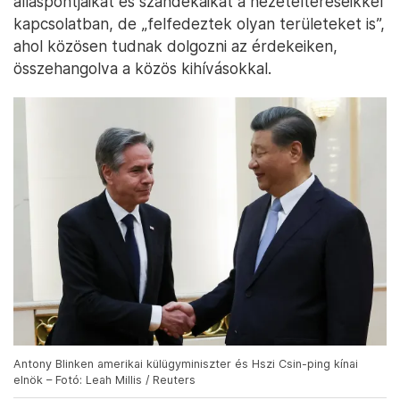
álláspontjaikat és szándékaikat a nézeteltéréseikkel
kapcsolatban, de „felfedeztek olyan területeket is”,
ahol közösen tudnak dolgozni az érdekeiken,
összehangolva a közös kihívásokkal.
Antony Blinken amerikai külügyminiszter és Hszi Csin-ping kínai
elnök – Fotó: Leah Millis / Reuters