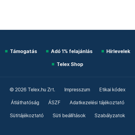
Támogatás
Adó 1% felajánlás
Hírlevelek
Telex Shop
© 2026 Telex.hu Zrt.
Impresszum
Etikai kódex
Átláthatóság
ÁSZF
Adatkezelési tájékoztató
Sütitájékoztató
Süti beállítások
Szabályzatok
Kommentelési szabályzat
Telex Sales