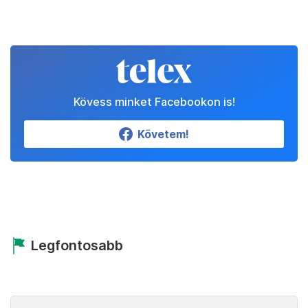
Kövess minket Facebookon is!
Követem!
Legfontosabb