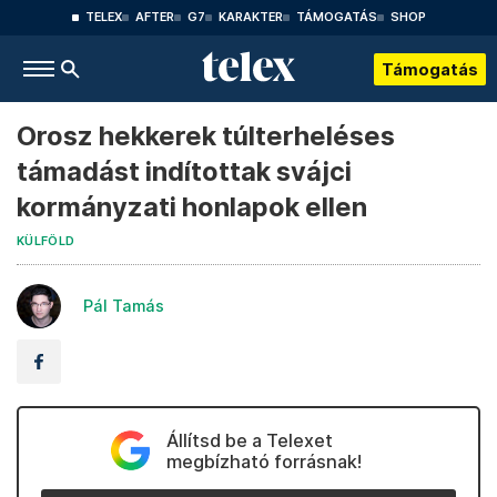
TELEX
AFTER
G7
KARAKTER
TÁMOGATÁS
SHOP
Támogatás
Orosz hekkerek túlterheléses
támadást indítottak svájci
kormányzati honlapok ellen
KÜLFÖLD
Pál Tamás
Állítsd be a Telexet
megbízható forrásnak!