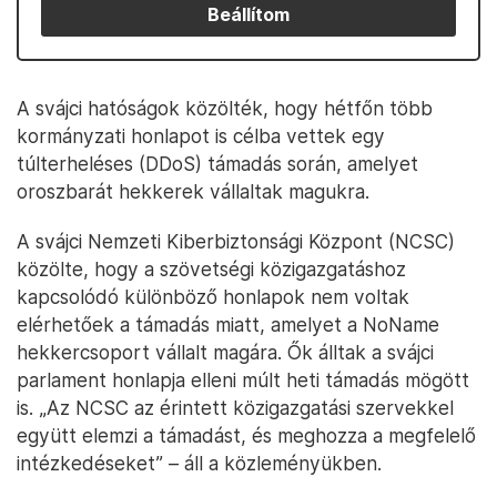
Beállítom
A svájci hatóságok közölték, hogy hétfőn több
kormányzati honlapot is célba vettek egy
túlterheléses (DDoS) támadás során, amelyet
oroszbarát hekkerek vállaltak magukra.
A svájci Nemzeti Kiberbiztonsági Központ (NCSC)
közölte, hogy a szövetségi közigazgatáshoz
kapcsolódó különböző honlapok nem voltak
elérhetőek a támadás miatt, amelyet a NoName
hekkercsoport vállalt magára. Ők álltak a svájci
parlament honlapja elleni múlt heti támadás mögött
is. „Az NCSC az érintett közigazgatási szervekkel
együtt elemzi a támadást, és meghozza a megfelelő
intézkedéseket” – áll a közleményükben.