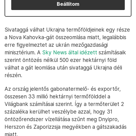
Beállítom
Sivataggá válhat Ukrajna termőföldjeinek egy része
a Nova Kahovka-gát összeomlása miatt, legalábbis
erre figyelmeztet az ukrán mezőgazdasági
minisztérium. A
Sky News által idézett
számításaik
szerint öntözés nélkül 500 ezer hektárnyi föld
válhat a gát leomlása után sivataggá Ukrajna déli
részén.
Az ország jelentős gabonatermelő- és exportőr,
összesen 33 millió hektárnyi termőfölddel a
Világbank számításai szerint. Így a termőterület 2
százaléka kerülhet veszélybe azzal, hogy 31
öntözőrendszer vízellátása szűnt meg Dnyipro,
Herszon és Zaporizzsja megyékben a gátszakadás
miatt.