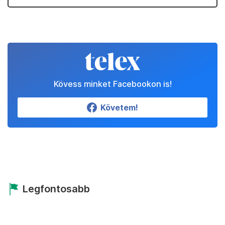
Kövess minket Facebookon is!
Követem!
Legfontosabb