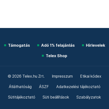
Támogatás
Adó 1% felajánlás
Hírlevelek
Telex Shop
© 2026 Telex.hu Zrt.
Impresszum
Etikai kódex
Átláthatóság
ÁSZF
Adatkezelési tájékoztató
Sütitájékoztató
Süti beállítások
Szabályzatok
Kommentelési szabályzat
Telex Sales