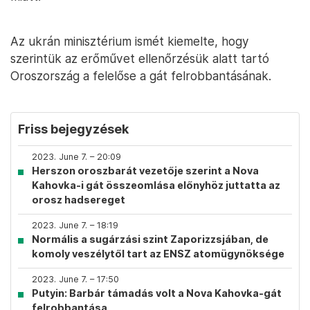
Az ukrán minisztérium ismét kiemelte, hogy
szerintük az erőművet ellenőrzésük alatt tartó
Oroszország a felelőse a gát felrobbantásának.
Friss bejegyzések
2023. June 7. – 20:09
Herszon oroszbarát vezetője szerint a Nova
Kahovka-i gát összeomlása előnyhöz juttatta az
orosz hadsereget
2023. June 7. – 18:19
Normális a sugárzási szint Zaporizzsjában, de
komoly veszélytől tart az ENSZ atomügynöksége
2023. June 7. – 17:50
Putyin: Barbár támadás volt a Nova Kahovka-gát
felrobbantása