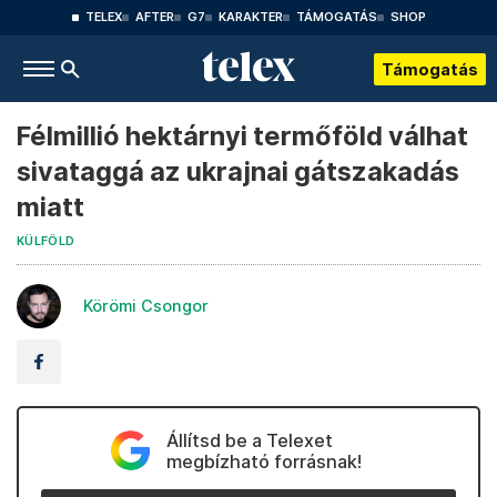
TELEX
AFTER
G7
KARAKTER
TÁMOGATÁS
SHOP
Támogatás
Félmillió hektárnyi termőföld válhat
sivataggá az ukrajnai gátszakadás
miatt
KÜLFÖLD
Körömi Csongor
Állítsd be a Telexet
megbízható forrásnak!