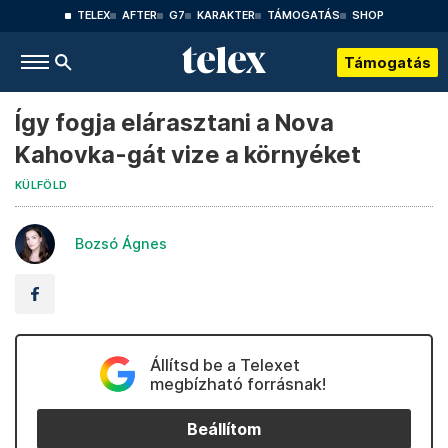
TELEX
AFTER
G7
KARAKTER
TÁMOGATÁS
SHOP
Támogatás
Így fogja elárasztani a Nova
Kahovka-gát vize a környéket
KÜLFÖLD
Bozsó Ágnes
Állítsd be a Telexet
megbízható forrásnak!
Beállítom