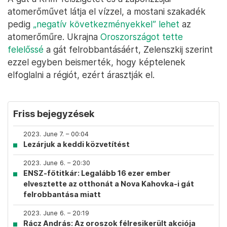
atomerőművet látja el vízzel, a mostani szakadék
pedig
„negatív következményekkel” lehet
az
atomerőműre. Ukrajna
Oroszországot tette
felelőssé
a gát felrobbantásáért, Zelenszkij szerint
ezzel egyben beismerték, hogy képtelenek
elfoglalni a régiót, ezért árasztják el.
Friss bejegyzések
2023. June 7. – 00:04
Lezárjuk a keddi közvetítést
2023. June 6. – 20:30
ENSZ-főtitkár: Legalább 16 ezer ember
elvesztette az otthonát a Nova Kahovka-i gát
felrobbantása miatt
2023. June 6. – 20:19
Rácz András: Az oroszok félresikerült akciója