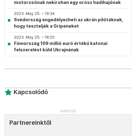
motorcsónak nekirohan egy orosz hadihajónak
2023. May 25. – 19:34
Svédország engedélyezheti az ukrán pilótáknak,
hogy teszteljék a Gripeneket
2023. May 25. – 18:25
Finnország 109 millió euró értékű katonai
felszerelést küld Ukrajnának
Kapcsolódó
Partnereinktől