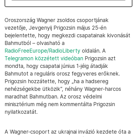
Oroszország Wagner zsoldos csoportjának
vezetője, Jevgenyij Prigozsin május 25-én
bejelentette, hogy megkezdi csapatainak kivonását
Bahmutból – olvasható a
RadioFreeEurope/RadioLiberty
oldalán. A
Telegramon közzétett videóban
Prigozsin azt
mondta, hogy csapatai június 1-jéig átadják
Bahmutot a reguláris orosz fegyveres erőknek.
Prigozsin hozzátette, hogy „ha a hadsereg
nehézségekbe ütközik”, néhány Wagner-harcos
maradhat Bahmutban. Az orosz védelmi
minisztérium még nem kommentálta Prigozsin
nyilatkozatát.
A Wagner-csoport az ukrajnai invázió kezdete óta a