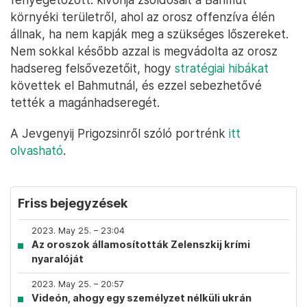
környéki területről, ahol az orosz offenzíva élén
állnak, ha nem kapják meg a szükséges lőszereket.
Nem sokkal később azzal is megvádolta az orosz
hadsereg felsővezetőit, hogy
stratégiai hibákat
követtek el Bahmutnál, és ezzel sebezhetővé
tették a magánhadseregét.
A Jevgenyij Prigozsinről szóló portrénk
itt
olvasható
.
Friss bejegyzések
2023. May 25. – 23:04
Az oroszok államosították Zelenszkij krími
nyaralóját
2023. May 25. – 20:57
Videón, ahogy egy személyzet nélküli ukrán