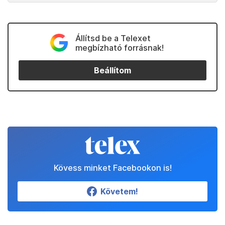
Állítsd be a Telexet
megbízható forrásnak!
Beállítom
Kövess minket Facebookon is!
Követem!