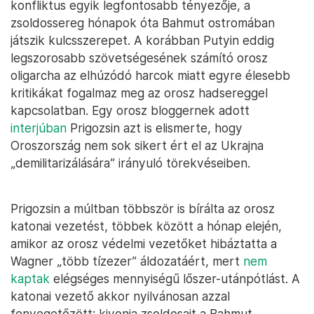
konfliktus egyik legfontosabb tényezője, a
zsoldossereg hónapok óta Bahmut ostromában
játszik kulcsszerepet. A korábban Putyin eddig
legszorosabb szövetségesének számító orosz
oligarcha az elhúzódó harcok miatt egyre élesebb
kritikákat fogalmaz meg az orosz hadsereggel
kapcsolatban. Egy orosz bloggernek adott
interjúban
Prigozsin azt is elismerte, hogy
Oroszország nem sok sikert ért el az Ukrajna
„demilitarizálására” irányuló törekvéseiben.
Prigozsin a múltban többször is bírálta az orosz
katonai vezetést, többek között a hónap elején,
amikor az orosz védelmi vezetőket hibáztatta a
Wagner „több tízezer” áldozatáért, mert
nem
kaptak
elégséges mennyiségű lőszer-utánpótlást. A
katonai vezető akkor nyilvánosan azzal
fenyegetőzött: kivonja zsoldosait a Bahmut