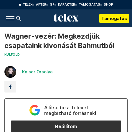
TELEX
AFTER
G7
KARAKTER
TÁMOGATÁS
SHOP
Támogatás
Wagner-vezér: Megkezdjük
csapataink kivonását Bahmutból
KÜLFÖLD
Kaiser Orsolya
Állítsd be a Telexet
megbízható forrásnak!
Beállítom