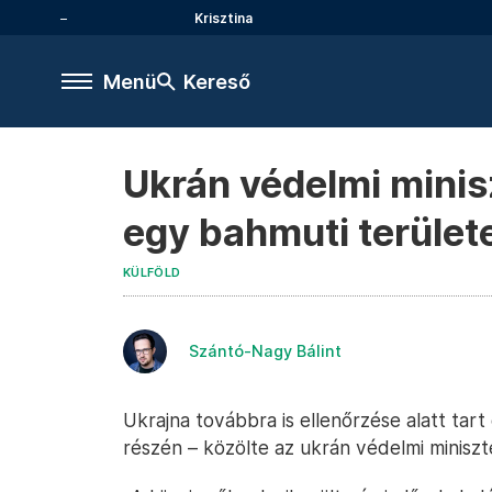
Krisztina
Menü
Kereső
Ukrán védelmi minis
egy bahmuti terület
KÜLFÖLD
Szántó-Nagy Bálint
Ukrajna továbbra is ellenőrzése alatt tar
részén – közölte az ukrán védelmi miniszt