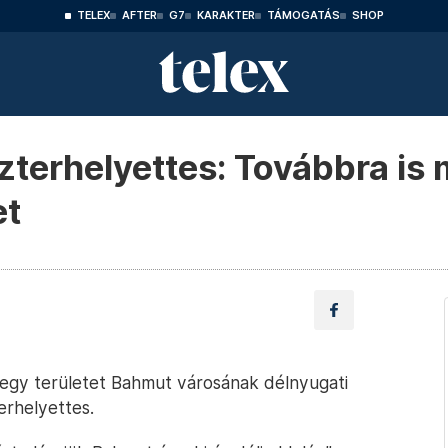
TELEX
AFTER
G7
KARAKTER
TÁMOGATÁS
SHOP
zterhelyettes: Továbbra is 
et
t egy területet Bahmut városának délnyugati
erhelyettes.