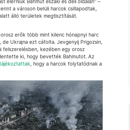
ást elérniük Bahmut északi és déli oldalán” –
erint a városon belüli harcok csillapodtak,
latt álló területek megtisztítását.
 orosz erők több mint kilenc hónapnyi harc
, de Ukrajna ezt cáfolta. Jevgenyij Prigozsin,
i felszerelésben, kezében egy orosz
jelentette ki, hogy bevették Bahmutot. Az
 tájékoztattak
, hogy a harcok folytatódnak a