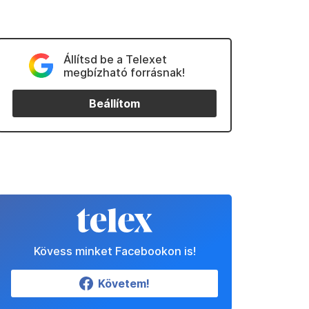
Állítsd be a Telexet
megbízható forrásnak!
Beállítom
Kövess minket Facebookon is!
Követem!