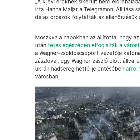
„A kijevi erőknek sikerült némi előrehalad
írta Hanna Maljar a Telegramon. Állítása sz
de az oroszok folytatták az ellenőrzésük a
Moszkva a napokban az állította, hogy az
után
teljes egészében elfoglalták a várost
a Wagner-zsoldoscsoport vezetője katona
zászlóval, egy Wagner-zászló előtt állva 
ukrán hadsereg hétfői jelentésében
arról
városban.