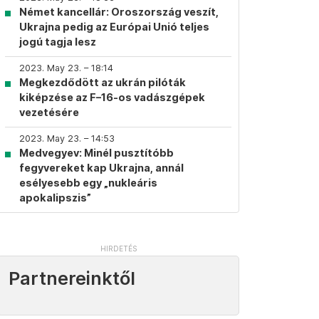
Német kancellár: Oroszország veszít,
Ukrajna pedig az Európai Unió teljes
jogú tagja lesz
2023. May 23. – 18:14
Megkezdődött az ukrán pilóták
kiképzése az F–16-os vadászgépek
vezetésére
2023. May 23. – 14:53
Medvegyev: Minél pusztítóbb
fegyvereket kap Ukrajna, annál
esélyesebb egy „nukleáris
apokalipszis”
Partnereinktől