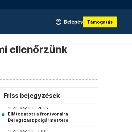
Belépés
Támogatás
mi ellenőrzünk
Friss bejegyzések
2023. May 23. – 20:06
Ellátogatott a frontvonalra
Beregszász polgármestere
2023. May 23. – 18:33