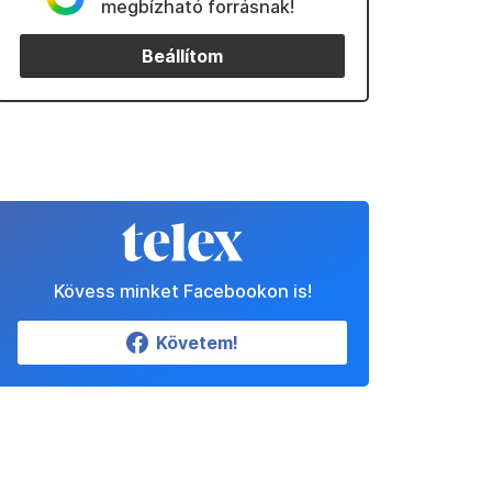
megbízható forrásnak!
Beállítom
Kövess minket Facebookon is!
Követem!