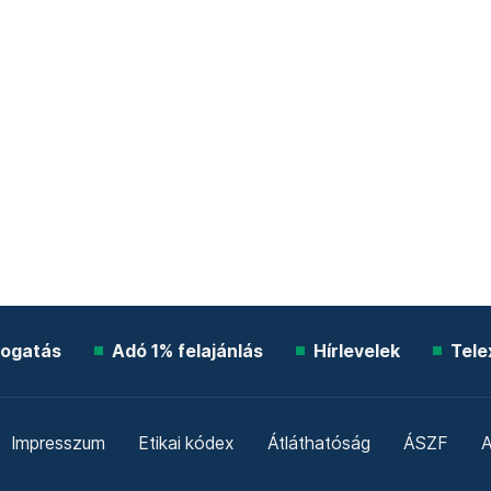
ogatás
Adó 1% felajánlás
Hírlevelek
Tele
Impresszum
Etikai kódex
Átláthatóság
ÁSZF
A
Süti beállítások
Szabályzatok
Kommentelési szabály