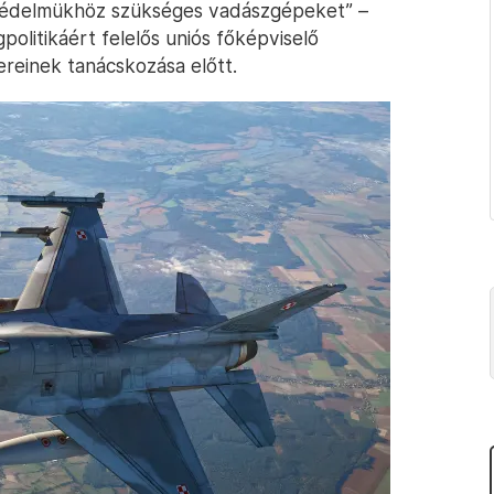
védelmükhöz szükséges vadászgépeket” –
politikáért felelős uniós főképviselő
reinek tanácskozása előtt.