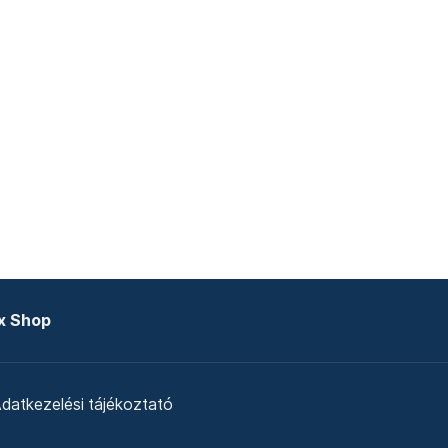
x Shop
datkezelési tájékoztató
zat
Telex Sales