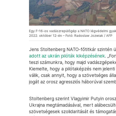
Egy F–16-os vadászrepülőgép a NATO légvédelmi gyako
2022. október 12-én – Fotó: Radoslaw Jozwiak / AFP
Jens Stoltenberg NATO-főtitkár szintén 
adott az ukrán pilóták kiképzésének
. „Fo
teszi számunkra, hogy majd vadászgépeke
Kiemelte, hogy a pilótaképzés nem jelenti
válik, csak annyit, hogy a szövetséges á
jogát az orosz agressziós háborúval szem
Stoltenberg szerint Vlagyimir Putyin orosz
Ukrajna megtámadásával, mert alábecsülte
szövetségesek szolidaritását és támogat