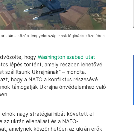
rlatán a közép-lengyelországi Łask légibázis közelében
üdvözölte, hogy
Washington szabad utat
ntos lépés történt, amely részben lehetővé
t szállítsunk Ukrajnának” – mondta.
 azt, hogy a NATO a konfliktus részesévé
llamok támogatják Ukrajna önvédelemhez való
ben.
 elnök nagy stratégiai hibát követett el
 az ukrán ellenállást és a NATO-
ását, amelynek köszönhetően az ukrán erők