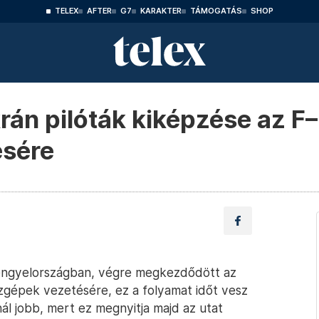
TELEX
AFTER
G7
KARAKTER
TÁMOGATÁS
SHOP
án pilóták kiképzése az F
ésére
Lengyelországban, végre megkezdődött az
zgépek vezetésére, ez a folyamat időt vesz
l jobb, mert ez megnyitja majd az utat