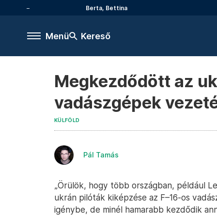
Berta, Bettina
Menü
Kereső
Megkezdődött az ukr
vadászgépek vezet
KÜLFÖLD
Pál Tamás
„Örülök, hogy több országban, például 
ukrán pilóták kiképzése az F–16-os vadás
igénybe, de minél hamarabb kezdődik anná