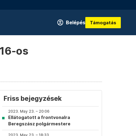
Belépés
Támogatás
–16-os
Friss bejegyzések
2023. May 23. – 20:06
Ellátogatott a frontvonalra
Beregszász polgármestere
2023. May 23. – 18:33