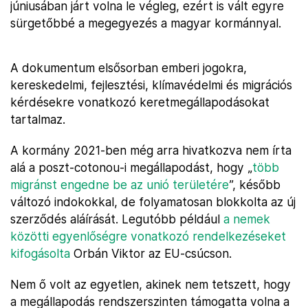
júniusában járt volna le végleg, ezért is vált egyre
sürgetőbbé a megegyezés a magyar kormánnyal.
A dokumentum elsősorban emberi jogokra,
kereskedelmi, fejlesztési, klímavédelmi és migrációs
kérdésekre vonatkozó keretmegállapodásokat
tartalmaz.
A kormány 2021-ben még arra hivatkozva nem írta
alá a poszt-cotonou-i megállapodást, hogy „
több
migránst engedne be az unió területére
”, később
változó indokokkal, de folyamatosan blokkolta az új
szerződés aláírását. Legutóbb például
a nemek
közötti egyenlőségre vonatkozó rendelkezéseket
kifogásolta
Orbán Viktor az EU-csúcson.
Nem ő volt az egyetlen, akinek nem tetszett, hogy
a megállapodás rendszerszinten támogatta volna a