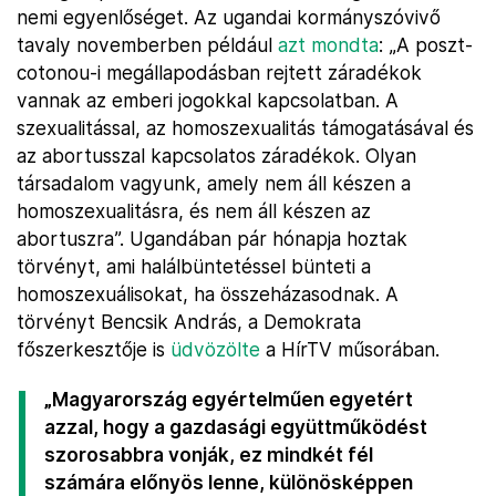
nemi egyenlőséget. Az ugandai kormányszóvivő
tavaly novemberben például
azt mondta
: „A poszt-
cotonou-i megállapodásban rejtett záradékok
vannak az emberi jogokkal kapcsolatban. A
szexualitással, az homoszexualitás támogatásával és
az abortusszal kapcsolatos záradékok. Olyan
társadalom vagyunk, amely nem áll készen a
homoszexualitásra, és nem áll készen az
abortuszra”. Ugandában pár hónapja hoztak
törvényt, ami halálbüntetéssel bünteti a
homoszexuálisokat, ha összeházasodnak. A
törvényt Bencsik András, a Demokrata
főszerkesztője is
üdvözölte
a HírTV műsorában.
„Magyarország egyértelműen egyetért
azzal, hogy a gazdasági együttműködést
szorosabbra vonják, ez mindkét fél
számára előnyös lenne, különösképpen