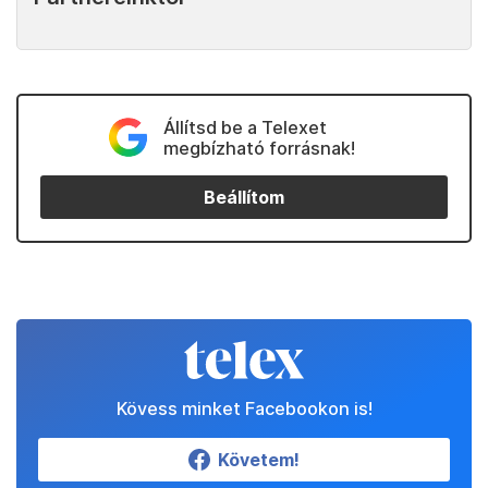
Állítsd be a Telexet
megbízható forrásnak!
Beállítom
Kövess minket Facebookon is!
Követem!