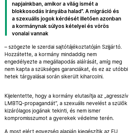
napjainkban, amikor a világ ismét a
blokkosodás irányába halad”. A migráció és
a szexuális jogok kérdését illetően azonban
a kormánynak súlyos kételyei és vörös
vonalai vannak
– szögezte le szerdai sajtótájékoztatóján Szijjártó.
Hozzátette, a kormány mindaddig nem
engedélyezte a megállapodás aláírását, amíg meg
nem kapta a szükséges garanciákat, és ez az utóbbi
hetek tárgyalásai során sikerült kiharcolni.
Kijelentette, hogy a kormány elutasítja az „agresszív
LMBTQ-propagandát”, a szexuális nevelést a szülők
kizárólagos jogának tekinti, és nem ismer
kompromisszumot a gyerekek védelme terén.
A most elért egyezség alapján kiegészítik az EU