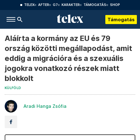
TELEX
AFTER
G7
KARAKTER
TÁMOGATÁS
SHOP
Támogatás
Aláírta a kormány az EU és 79
ország közötti megállapodást, amit
eddig a migrációra és a szexuális
jogokra vonatkozó részek miatt
blokkolt
KÜLFÖLD
Aradi Hanga Zsófia