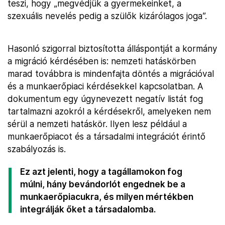
teszi, hogy „megvédjük a gyermekeinket, a
szexuális nevelés pedig a szülők kizárólagos joga”.
Hasonló szigorral biztosította álláspontját a kormány
a migráció kérdésében is: nemzeti hatáskörben
marad továbbra is mindenfajta döntés a migrációval
és a munkaerőpiaci kérdésekkel kapcsolatban. A
dokumentum egy úgynevezett negatív listát fog
tartalmazni azokról a kérdésekről, amelyeken nem
sérül a nemzeti hatáskör. Ilyen lesz például a
munkaerőpiacot és a társadalmi integrációt érintő
szabályozás is.
Ez azt jelenti, hogy a tagállamokon fog
múlni, hány bevándorlót engednek be a
munkaerőpiacukra, és milyen mértékben
integrálják őket a társadalomba.