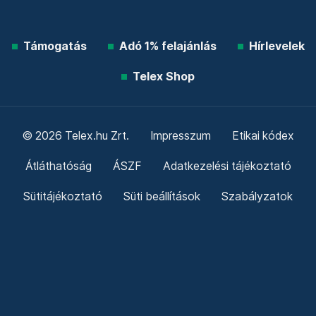
Támogatás
Adó 1% felajánlás
Hírlevelek
Telex Shop
© 2026 Telex.hu Zrt.
Impresszum
Etikai kódex
Átláthatóság
ÁSZF
Adatkezelési tájékoztató
Sütitájékoztató
Süti beállítások
Szabályzatok
Kommentelési szabályzat
Telex Sales