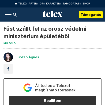
TELEX
AFTER
G7
KARAKTER
TÁMOGATÁS
SHOP
Támogatás
Füst szállt fel az orosz védelmi
minisztérium épületéből
KÜLFÖLD
Bozsó Ágnes
Állítsd be a Telexet
megbízható forrásnak!
Beállítom