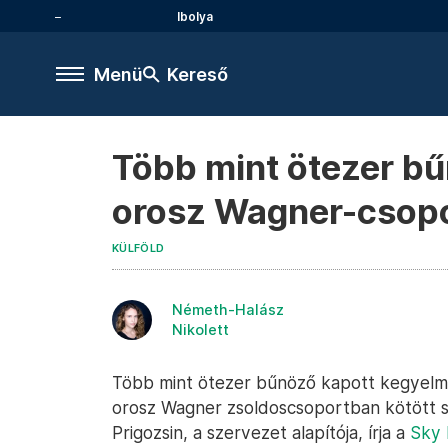
Ibolya
Menü
Kereső
Több mint ötezer bű
orosz Wagner-csopo
KÜLFÖLD
Németh-Halász
Nikolett
Több mint ötezer bűnöző kapott kegyelmet
orosz Wagner zsoldoscsoportban kötött 
Prigozsin, a szervezet alapítója, írja a
Sky 