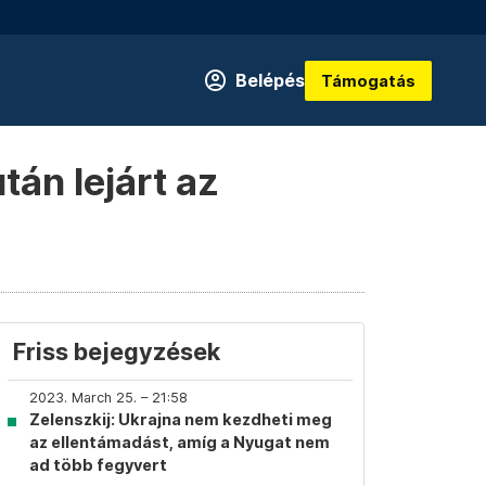
Belépés
Támogatás
án lejárt az
Friss bejegyzések
2023. March 25. – 21:58
Zelenszkij: Ukrajna nem kezdheti meg
az ellentámadást, amíg a Nyugat nem
ad több fegyvert