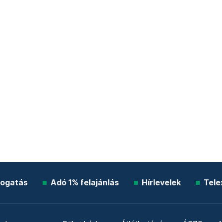
ogatás
Adó 1% felajánlás
Hírlevelek
Tele