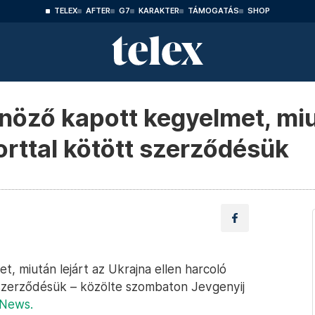
TELEX
AFTER
G7
KARAKTER
TÁMOGATÁS
SHOP
nöző kapott kegyelmet, miut
rttal kötött szerződésük
, miután lejárt az Ukrajna ellen harcoló
szerződésük – közölte szombaton Jevgenyij
News.