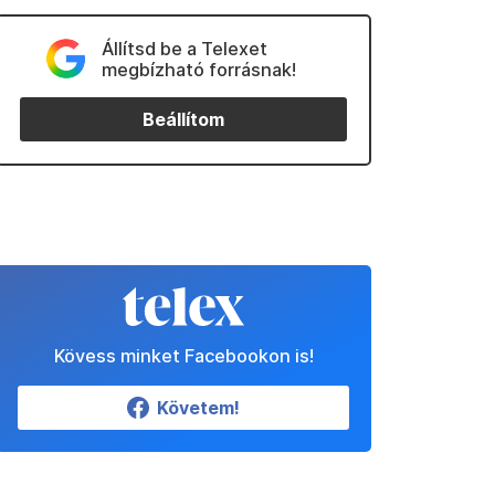
Állítsd be a Telexet
megbízható forrásnak!
Beállítom
Kövess minket Facebookon is!
Követem!