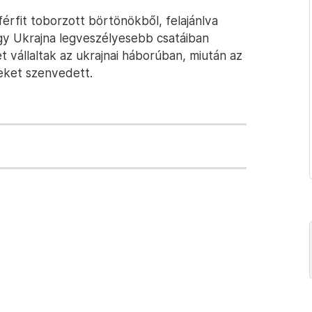
érfit toborzott börtönökből, felajánlva
gy Ukrajna legveszélyesebb csatáiban
t vállaltak az ukrajnai háborúban, miután az
eket szenvedett.