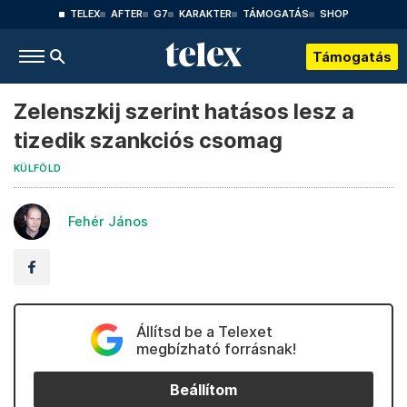
TELEX
AFTER
G7
KARAKTER
TÁMOGATÁS
SHOP
Támogatás
Zelenszkij szerint hatásos lesz a
tizedik szankciós csomag
KÜLFÖLD
Fehér János
Állítsd be a Telexet
megbízható forrásnak!
Beállítom