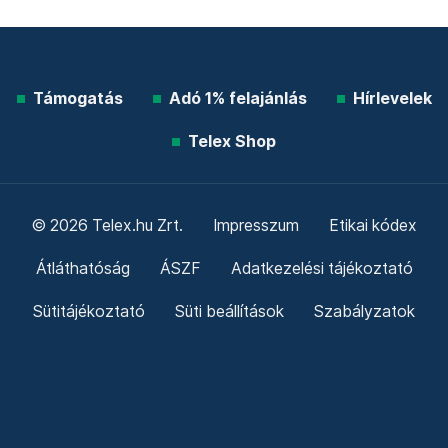
Támogatás
Adó 1% felajánlás
Hírlevelek
Telex Shop
© 2026 Telex.hu Zrt.
Impresszum
Etikai kódex
Átláthatóság
ÁSZF
Adatkezelési tájékoztató
Sütitájékoztató
Süti beállítások
Szabályzatok
Kommentelési szabályzat
Telex Sales